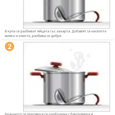
В купа се разбиват яйцата със захарта. Добавят се киселото
мляко и олиото, разбива се добре.
2
Брашното се пресява и се разбърква с бакпулвера и