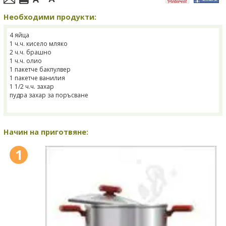
Необходими продукти:
4 яйца
1 ч.ч. кисело мляко
2 ч.ч. брашно
1 ч.ч. олио
1 пакетче бакпулвер
1 пакетче ванилия
1 1/2 ч.ч. захар
пудра захар за поръсване
Начин на приготвяне:
1