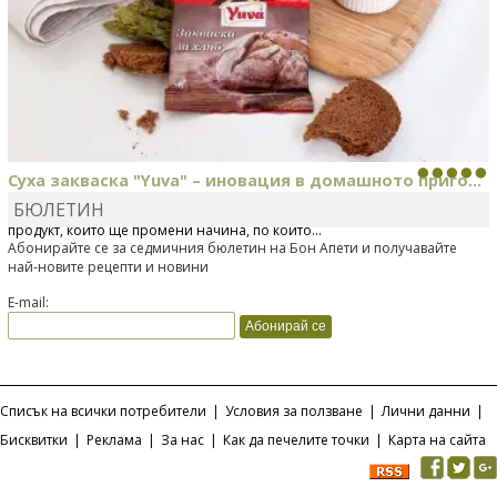
Суха закваска "Yuva" – иновация в домашното приго...
БЮЛЕТИН
Отскоро Лесафр България стартира предлагането на изцяло нов
продукт, който ще промени начина, по който...
Абонирайте се за седмичния бюлетин на Бон Апети и получавайте
най-новите рецепти и новини
E-mail:
Списък на всички потребители
|
Условия за ползване
|
Лични данни
|
Бисквитки
|
Реклама
|
За нас
|
Как да печелите точки
|
Карта на сайта