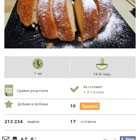
1 час
14-16 порц
Аз сготвих!
Сравни рецептата
+ 3 точки
Добави в любими
10
213 234
17
видяна
сготвена