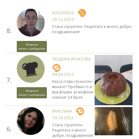
КОСАТКАТА
28.12.2025
Стана страхотен. Рецептата е много добре,
8.
поздравления!
Изпрати
лично съобщение
ТЕОДОРА ИГНАТОВА
04.04.2023
7.
Кекса става страхотен
винаги ! Пробвах го и
Изпрати
във форма за мъфини
лично съобщение
излизат 24 броя .
КРИСТИНА
14.10.2022
Стана страхотен.
6.
Рецептата е много
добре, поздравления!