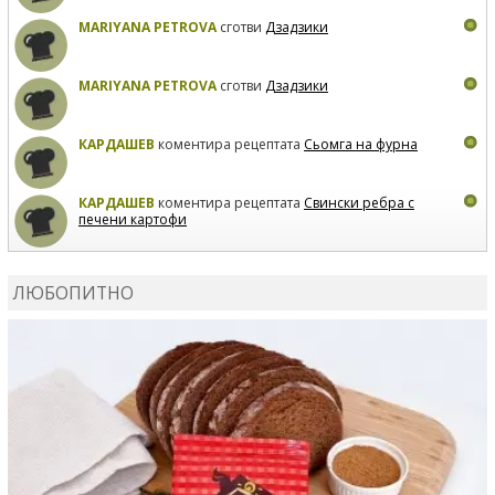
MARIYANA PETROVA
сготви
Дзадзики
MARIYANA PETROVA
сготви
Дзадзики
КАРДАШЕВ
коментира рецептата
Сьомга на фурна
КАРДАШЕВ
коментира рецептата
Свински ребра с
печени картофи
ВЛАДИМИРА
сготви
Пилешко с бяло вино и лимон
ЛЮБОПИТНО
MARINA_VITA
коментира рецептата
Киноа със
зеленчуци