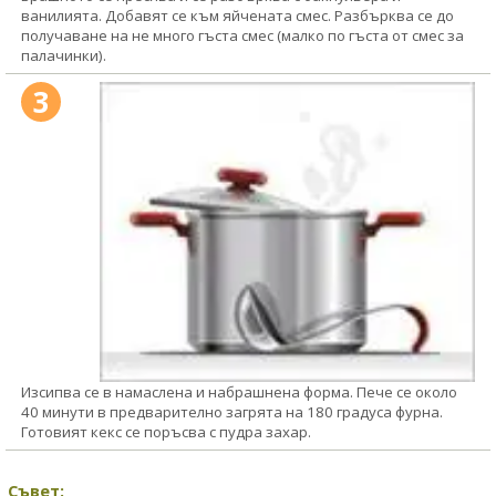
ванилията. Добавят се към яйчената смес. Разбърква се до
получаване на не много гъста смес (малко по гъста от смес за
палачинки).
3
Изсипва се в намаслена и набрашнена форма. Пече се около
40 минути в предварително загрята на 180 градуса фурна.
Готовият кекс се поръсва с пудра захар.
Съвет: