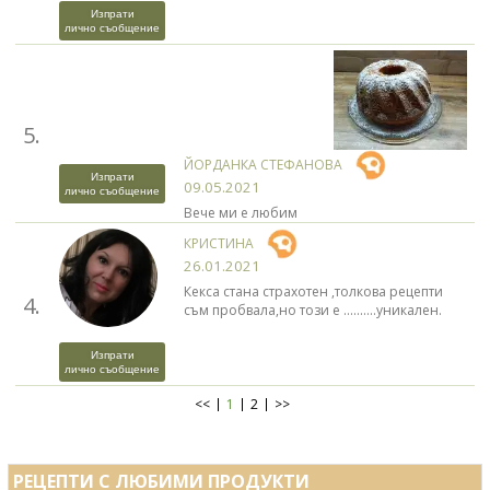
Изпрати
лично съобщение
5.
ЙОРДАНКА СТЕФАНОВА
Изпрати
09.05.2021
лично съобщение
Вече ми е любим
КРИСТИНА
26.01.2021
Кекса стана страхотен ,толкова рецепти
4.
съм пробвала,но този е ..........уникален.
Изпрати
лично съобщение
<<
1
2
>>
РЕЦЕПТИ С ЛЮБИМИ ПРОДУКТИ