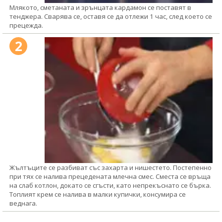
Млякото, сметаната и зрънцата кардамон се поставят в
тенджера. Сварява се, оставя се да отлежи 1 час, след което се
прецежда.
2
Жълтъците се разбиват със захарта и нишестето. Постепенно
при тях се налива прецедената млечна смес. Сместа се връща
на слаб котлон, докато се сгъсти, като непрекъснато се бърка.
Топлият крем се налива в малки купички, консумира се
веднага.