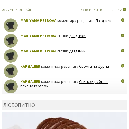
259
ДУШИ ОНЛАЙН
>>ВСИЧКИ ПОТРЕБИТЕЛИ
MARIYANA PETROVA
коментира рецептата
Дзадзики
MARIYANA PETROVA
сготви
Дзадзики
MARIYANA PETROVA
сготви
Дзадзики
КАРДАШЕВ
коментира рецептата
Сьомга на фурна
КАРДАШЕВ
коментира рецептата
Свински ребра с
печени картофи
ВЛАДИМИРА
сготви
Пилешко с бяло вино и лимон
ЛЮБОПИТНО
MARINA_VITA
коментира рецептата
Киноа със
зеленчуци