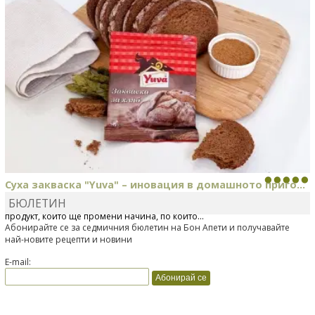
Суха закваска "Yuva" – иновация в домашното приго...
БЮЛЕТИН
Отскоро Лесафр България стартира предлагането на изцяло нов
продукт, който ще промени начина, по който...
Абонирайте се за седмичния бюлетин на Бон Апети и получавайте
най-новите рецепти и новини
E-mail: