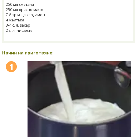
250 мл сметана
250 мл прясно мляко
7-8 зрънца кардамон
4 жълтъка
3-4 с. л. захар
2 с. л. нишесте
Начин на приготвяне:
1