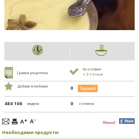
Аз сготвих!
Сравни рецептата
+ 3 точки
Добави в любими
0
484 106
0
видяна
сготвена
Необходими продукти: