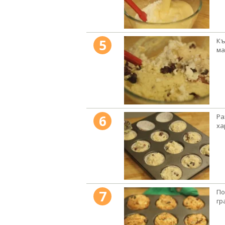
5
Къ
ма
6
Ра
ха
7
По
гр