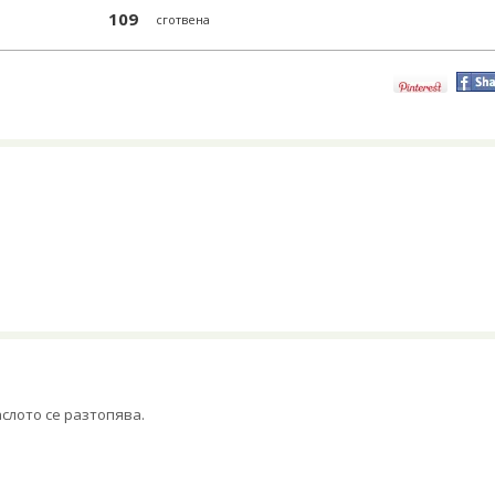
109
сготвена
слото се разтопява.