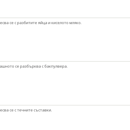
есва се с разбитите яйца и киселото мляко.
ашното се разбърква с бакпулвера.
есва се с течните съставки.