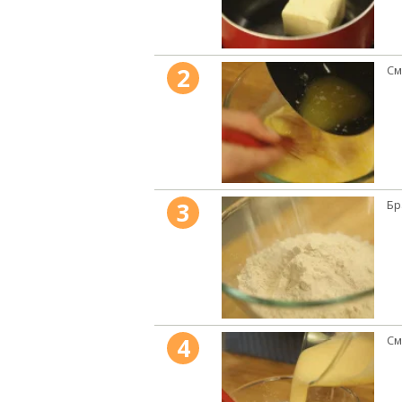
2
См
3
Бр
4
См