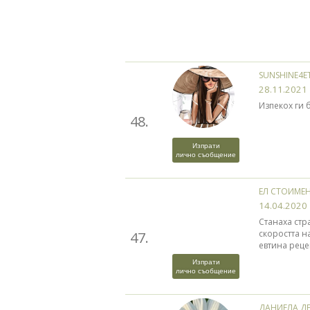
SUNSHINE4E
28.11.2021
Изпекох ги 
48.
Изпрати
лично съобщение
ЕЛ СТОИМЕ
14.04.2020
Станаха стр
скоростта на
47.
евтина реце
Изпрати
лично съобщение
ДАНИЕЛА Д