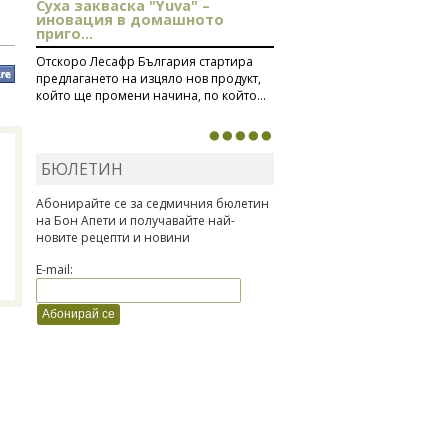
Суха закваска "Yuva" –
иновация в домашното
приго...
Отскоро Лесафр България стартира
предлагането на изцяло нов продукт,
който ще промени начина, по който...
БЮЛЕТИН
Абонирайте се за седмичния бюлетин
на Бон Апети и получавайте най-
новите рецепти и новини
E-mail: