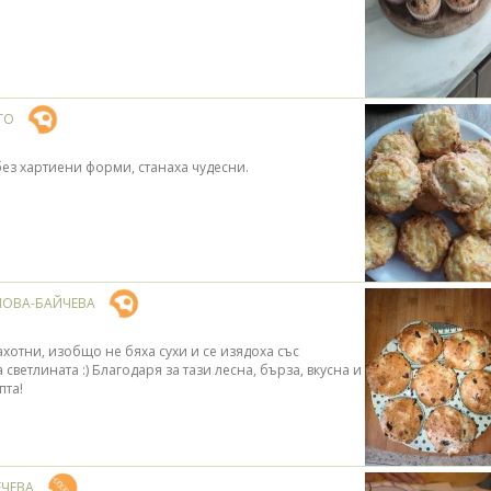
TO
без хартиени форми, станаха чудесни.
НОВА-БАЙЧЕВА
ахотни, изобщо не бяха сухи и се изядоха със
 светлината :) Благодаря за тази лесна, бърза, вкусна и
пта!
ЕЧЕВА