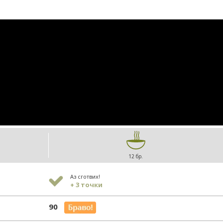
12 бр.
Аз сготвих!
+ 3 точки
90