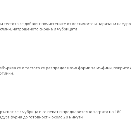
м тестото се добавят почистените от костилките и нарязани наедро
слини, натрошеното сирене и чубрицата.
збърква се и тестото се разпределя във форми за мъфини, покрити 
ртийки.
ръсват се с чубрица и се пекат в предварително загрята на 180
адуса фурна до готовност – около 20 минути.