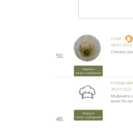
РОЗИ
04.01.2023
Станаха супе
50.
Изпрати
лично съобщение
РАЛИЦА ИВ
30.07.2022
Мъфините са
може би око
Изпрати
49.
лично съобщение