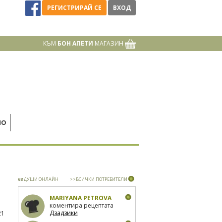
РЕГИСТРИРАЙ СЕ
ВХОД
КЪМ
БОН АПЕТИ
МАГАЗИН
НО
68
ДУШИ ОНЛАЙН
>>ВСИЧКИ ПОТРЕБИТЕЛИ
MARIYANA PETROVA
коментира рецептата
Дзадзики
21