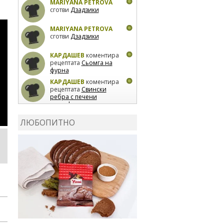
MARIYANA PETROVA
сготви
Дзадзики
MARIYANA PETROVA
сготви
Дзадзики
КАРДАШЕВ
коментира
рецептата
Сьомга на
фурна
КАРДАШЕВ
коментира
рецептата
Свински
ребра с печени
картофи
ВЛАДИМИРА
сготви
Пилешко с бяло вино и
ЛЮБОПИТНО
лимон
MARINA_VITA
коментира рецептата
Киноа със зеленчуци