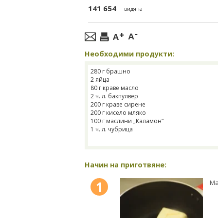
141 654
видяна
Необходими продукти:
280 г брашно
2 яйца
80 г краве масло
2 ч. л. бакпулвер
200 г краве сирене
200 г кисело мляко
100 г маслини „Каламон“
1 ч. л. чубрица
Начин на приготвяне:
1
Ма