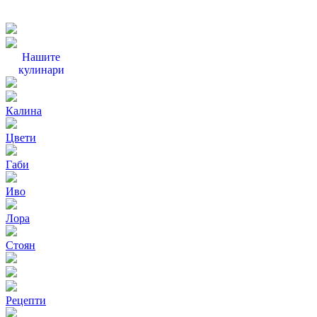
Нашите
кулинари
Калина
Цвети
Габи
Иво
Лора
Стоян
Рецепти