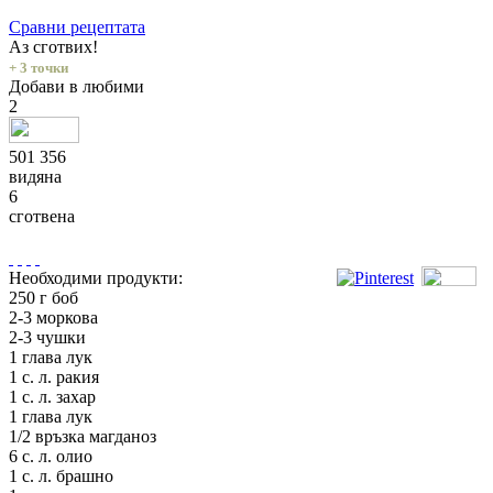
Сравни рецептата
Аз сготвих!
+ 3 точки
Добави в любими
2
501 356
видяна
6
сготвена
Необходими продукти:
250 г боб
2-3 моркова
2-3 чушки
1 глава лук
1 с. л. ракия
1 с. л. захар
1 глава лук
1/2 връзка магданоз
6 с. л. олио
1 с. л. брашно