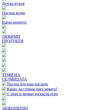
Детска кухня
Постни ястия
Бързи рецепти
ЛЮБИМИ
ПРОДУКТИ
ТЕМИ НА
СЕДМИЦАТА
Пъстра плодова наслада
Какво да готвим през зимата?
С цвят и аромат на късна есен
ЛЮБОПИТНО