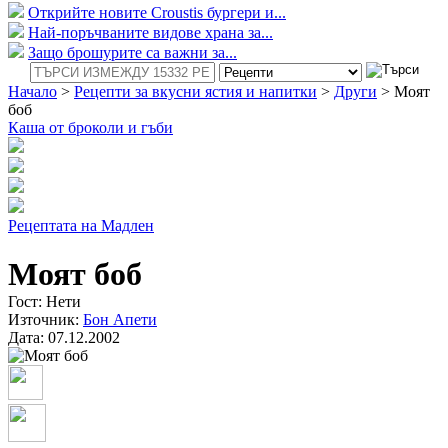
Открийте новите Croustis бургери и...
Най-поръчваните видове храна за...
Защо брошурите са важни за...
Начало
>
Рецепти за вкусни ястия и напитки
>
Други
>
Моят
боб
Каша от броколи и гъби
Рецептата на Мадлен
Моят боб
Гост: Нети
Източник:
Бон Апети
Дата:
07.12.2002