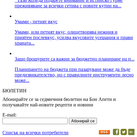
Тази Коледа подарете внимание и истинско гурме
преживяване за всички сетива с новите кутии на...
Умами - петият вкус
Умами, или петият вкус, олицетворява нежния и
приятен послевкус, усилва вкусовите усещания и прави
храната...
Защо брошурите са важни за бюджетно планиране на п...
Планирането на бюджета при пазаруване може да бъде
предизвикателство, но с правилните инструменти лесно
може...
БЮЛЕТИН
Абонирайте се за седмичния бюлетин на Бон Апети и
получавайте най-новите рецепти и новини
E-mail:
Списък на всички потребители