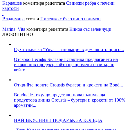
Кардашев
коментира рецептата
Свински ребра с печени
картофи
Владимира
сготви
Пилешко с бяло вино и лимон
Marina_Vita
коментира рецептата
Киноа със зеленчуци
ЛЮБОПИТНО
Суха закваска "Yuva" – иновация в домашното приго...
Отскоро Лесафр България стартира предлагането на
изцяло нов продукт, който ще промени начина, по
който...
Открийте новите Croustis бургери и крокети на Bond...
Bonduelle току-що представи нова вълнуваща
продуктова линия Croustis – бургери и крокети от 100%
ароматни...
НАЙ-ВКУСНИЯТ ПОДАРЪК ЗА КОЛЕДА