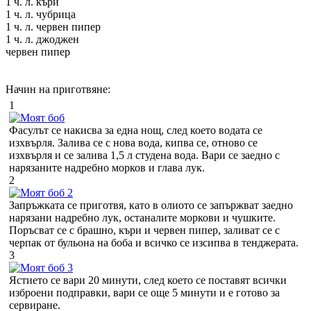
1 ч. л. къри
1 ч. л. чубрица
1 ч. л. червен пипер
1 ч. л. джоджен
червен пипер
Начин на приготвяне:
1
Фасулът се накисва за една нощ, след което водата се
изхвърля. Залива се с нова вода, кипва се, отново се
изхвърля и се залива 1,5 л студена вода. Вари се заедно с
нарязаните надребно морков и глава лук.
2
Запръжката се приготвя, като в олиото се запържват заедно
нарязани надребно лук, останалите моркови и чушките.
Поръсват се с брашно, къри и червен пипер, заливат се с
черпак от бульона на боба и всичко се изсипва в тенджерата.
3
Ястието се вари 20 минути, след което се поставят всички
изброени подправки, вари се още 5 минути и е готово за
сервиране.