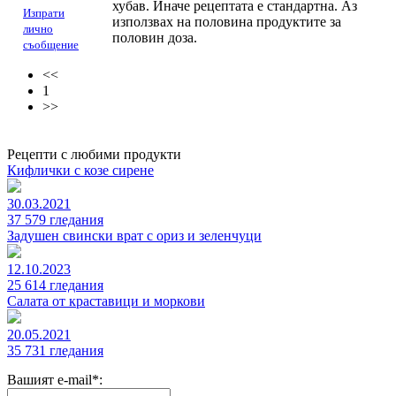
хубав. Иначе рецептата е стандартна. Аз
Изпрати
използвах на половина продуктите за
лично
половин доза.
съобщение
<<
1
>>
Рецепти с любими продукти
Кифлички с козе сирене
30.03.2021
37 579 гледания
Задушен свински врат с ориз и зеленчуци
12.10.2023
25 614 гледания
Салата от краставици и моркови
20.05.2021
35 731 гледания
Вашият e-mail*: