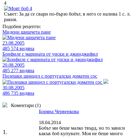
4
Съвет: За да се свари по-бързо бобът, в него се налива 1 с. л.
ракия.
Подобни рецепти:
Мидени шишчета пане
23.08.2005
485 574 видяна
Бонфиле с марината от уиски и джинджифил
20.08.2005
485 277 видяна
Пилешки шницел с португалски доматен сос
30.08.2005
486 735 видяна
Коментари (
1
)
Боряна Червенкова
18.04.2014
Бобът ми беше малко твърд, но то зависи
1.
какъв боб купувате. Моя не беше много