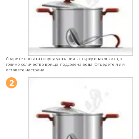
Сварете пастата според указанията върху опаковката, в
голямо количество вряща, подсолена вода. Отцедете я и я
оставете настрана.
2