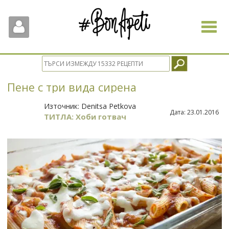
Toggle
navigat
Пене с три вида сирена
Източник:
Denitsa Petkova
Дата:
23.01.2016
ТИТЛА: Хоби готвач