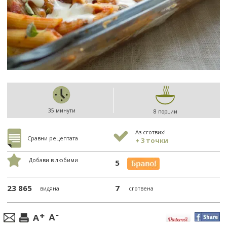
35 минути
8 порции
Аз сготвих!
Сравни рецептата
+ 3 точки
Добави в любими
5
23 865
7
видяна
сготвена