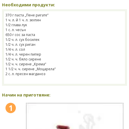
Необходими продукти:
370 г паста „Пене ригате“
1 ч. л. й 1 ч. л. зехтин
1/2 глава лук
1 с. л. чесън
650 г сос за паста
1/2 ч. л. сух босилек
1/2 ч. л. сух риган
1/4 ч. л. сол
1/4 ч. л. черен пипер
1/2 ч. ч. бяло сирене
1/2 ч. ч. сирене „Крема“
1 1/2 ч. ч. сирене „Моцарела“
2 с. л. пресен магданоз
Начин на приготвяне:
1