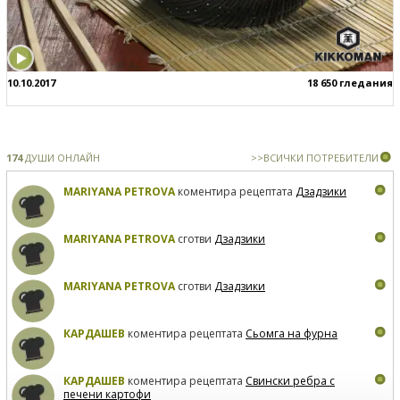
10.10.2017
18 650 гледания
174
ДУШИ ОНЛАЙН
>>ВСИЧКИ ПОТРЕБИТЕЛИ
MARIYANA PETROVA
коментира рецептата
Дзадзики
MARIYANA PETROVA
сготви
Дзадзики
MARIYANA PETROVA
сготви
Дзадзики
КАРДАШЕВ
коментира рецептата
Сьомга на фурна
КАРДАШЕВ
коментира рецептата
Свински ребра с
печени картофи