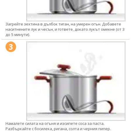
Загрейте зехтина в дълбок тиган, на умерен огън. Добавете
наситнените лук и чесън, и гответе, докато лукът омекне (от 3
до 5 минути).
3
Намалете силата на огъня и изсипете соса за паста.
Разбъркайте с босилека, ригана, солта и черния пипер.