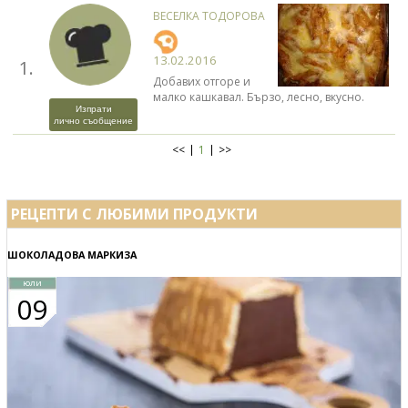
ВЕСЕЛКА ТОДОРОВА
13.02.2016
1.
Добавих отгоре и
малко кашкавал. Бързо, лесно, вкусно.
Изпрати
лично съобщение
<<
1
>>
РЕЦЕПТИ С ЛЮБИМИ ПРОДУКТИ
ШОКОЛАДОВА МАРКИЗА
юли
09