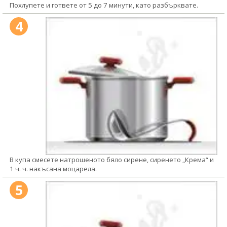
Похлупете и гответе от 5 до 7 минути, като разбърквате.
4
В купа смесете натрошеното бяло сирене, сиренето „Крема“ и
1 ч. ч. накъсана моцарела.
5