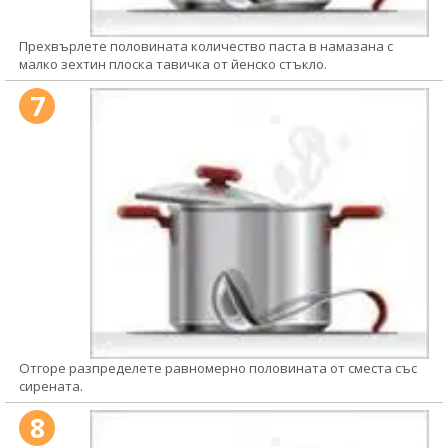
Прехвърлете половината количество паста в намазана с
малко зехтин плоска тавичка от йенско стъкло.
7
Отгоре разпределете равномерно половината от сместа със
сирената.
8