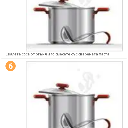
Свалете соса от огъня и го смесете със сварената паста.
6