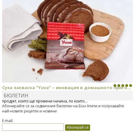
Суха закваска "Yuva" – иновация в домашното приго...
БЮЛЕТИН
Отскоро Лесафр България стартира предлагането на изцяло нов
продукт, който ще промени начина, по който...
Абонирайте се за седмичния бюлетин на Бон Апети и получавайте
най-новите рецепти и новини
E-mail: