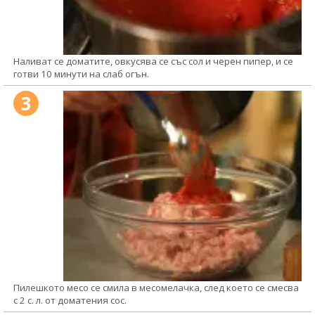
Наливат се доматите, овкусява се със сол и черен пипер, и се
готви 10 минути на слаб огън.
3
Пилешкото месо се смила в месомелачка, след което се смесва
с 2 с. л. от доматения сос.