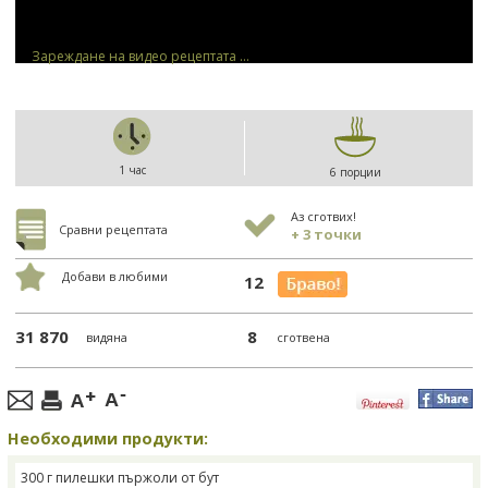
Зареждане на видео рецептата ...
1 час
6 порции
Аз сготвих!
Сравни рецептата
+ 3 точки
Добави в любими
12
31 870
8
видяна
сготвена
Необходими продукти:
300 г пилешки пържоли от бут