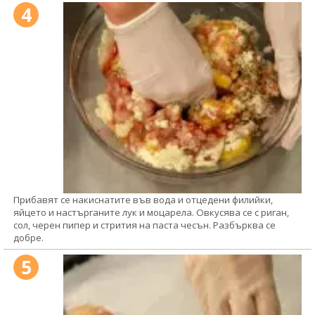
4
Прибавят се накиснатите във вода и отцедени филийки,
яйцето и настърганите лук и моцарела. Овкусява се с риган,
сол, черен пипер и стрития на паста чесън. Разбърква се
добре.
5