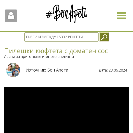
Toggle
navigat
Пилешки кюфтета с доматен сос
Лесни за приготвяне и много апетитни
Източник:
Бон Апети
Дата:
23.06.2024