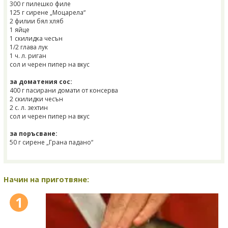
300 г пилешко филе
125 г сирене „Моцарела“
2 филии бял хляб
1 яйце
1 скилидка чесън
1/2 глава лук
1 ч. л. риган
сол и черен пипер на вкус
за доматения сос:
400 г пасирани домати от консерва
2 скилидки чесън
2 с. л. зехтин
сол и черен пипер на вкус
за поръсване:
50 г сирене „Грана падано“
Начин на приготвяне:
1