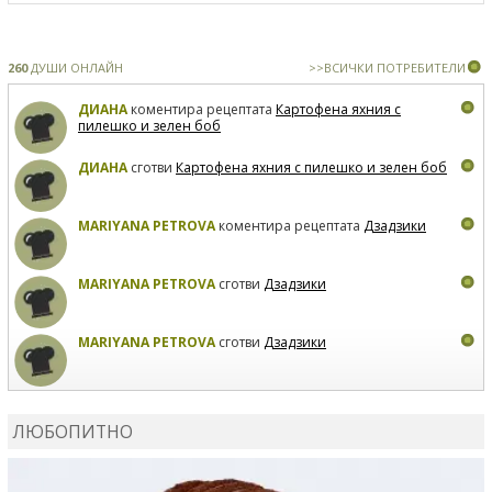
260
ДУШИ ОНЛАЙН
>>ВСИЧКИ ПОТРЕБИТЕЛИ
ДИАНА
коментира рецептата
Картофена яхния с
пилешко и зелен боб
ДИАНА
сготви
Картофена яхния с пилешко и зелен боб
MARIYANA PETROVA
коментира рецептата
Дзадзики
MARIYANA PETROVA
сготви
Дзадзики
MARIYANA PETROVA
сготви
Дзадзики
КАРДАШЕВ
коментира рецептата
Сьомга на фурна
ЛЮБОПИТНО
КАРДАШЕВ
коментира рецептата
Свински ребра с
печени картофи