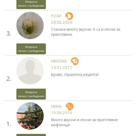
Изпрати
лично съобщение
РОЗИ
29.02.2020
Станаха много вкусни. А са и лесни за
3.
приготвяне.
Изпрати
лично съобщение
HRISTINA
13.01.2017
Браво, страхотна рецепта!
2.
Изпрати
лично съобщение
НИНА
15.06.2016
Много вкусни и лесни за приготвяне
1.
кюфтенца!