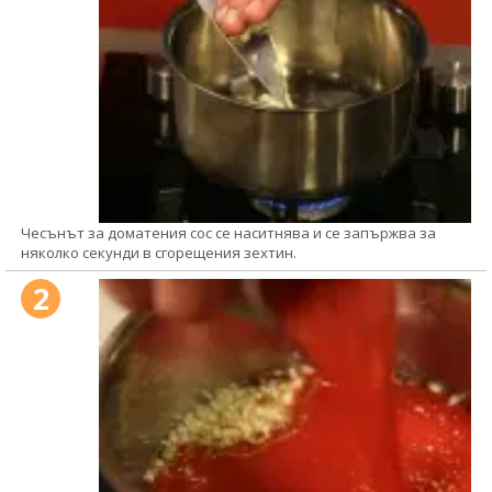
Чесънът за доматения сос се наситнява и се запържва за
няколко секунди в сгорещения зехтин.
2