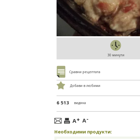
30 минути
Сравни рецептата
Добави в любими
6 513
видяна
Необходими продукти: