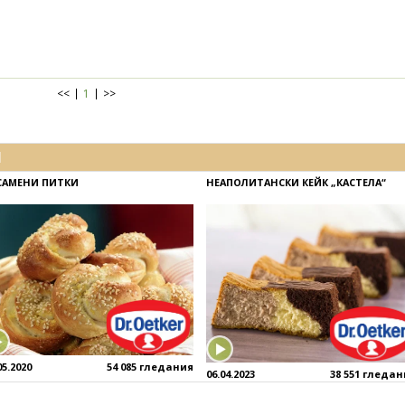
<<
1
>>
И
САМЕНИ ПИТКИ
НЕАПОЛИТАНСКИ КЕЙК „КАСТЕЛА“
05.2020
54 085 гледания
06.04.2023
38 551 гледа