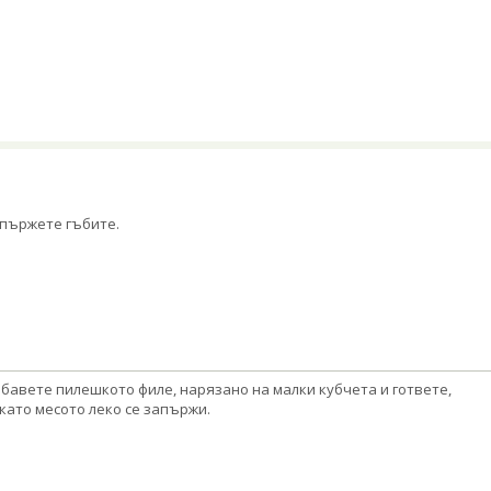
пържете гъбите.
бавете пилешкото филе, нарязано на малки кубчета и гответе,
като месото леко се запържи.