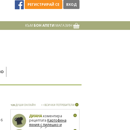
РЕГИСТРИРАЙ СЕ
ВХОД
КЪМ
БОН АПЕТИ
МАГАЗИН
НО
120
ДУШИ ОНЛАЙН
>>ВСИЧКИ ПОТРЕБИТЕЛИ
ДИАНА
коментира
16
рецептата
Картофена
яхния с пилешко и
зелен боб