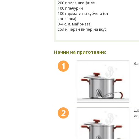
200 г пилешко филе
100 г печурки
100 г домати на кубчета (от
консерва)
3-4 с. л. майонеза
сол и черен пипер на вкус
Начин на приготвяне:
1
За
2
До
до