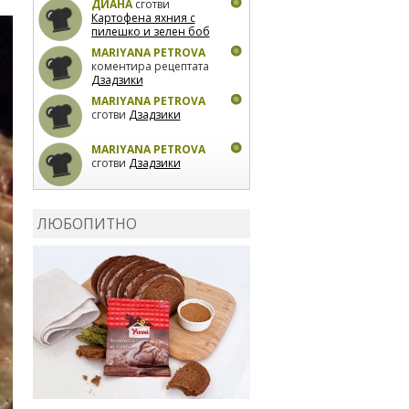
ДИАНА
сготви
Картофена яхния с
пилешко и зелен боб
MARIYANA PETROVA
коментира рецептата
Дзадзики
MARIYANA PETROVA
сготви
Дзадзики
MARIYANA PETROVA
сготви
Дзадзики
КАРДАШЕВ
коментира
рецептата
Сьомга на
ЛЮБОПИТНО
фурна
КАРДАШЕВ
коментира
рецептата
Свински
ребра с печени
картофи