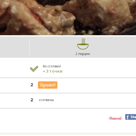
2 порции
Аз сготвих!
+ 3 точки
2
2
сготвена