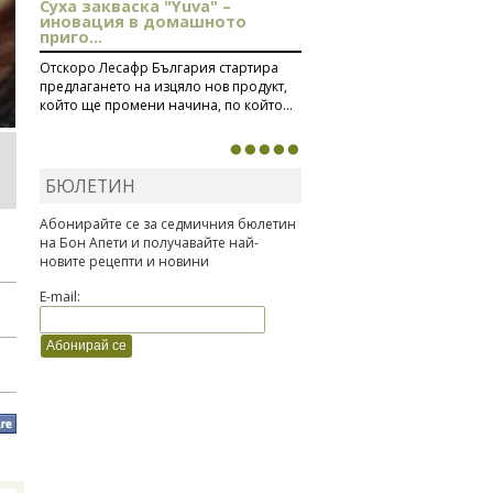
Суха закваска "Yuva" –
иновация в домашното
приго...
Отскоро Лесафр България стартира
предлагането на изцяло нов продукт,
който ще промени начина, по който...
БЮЛЕТИН
Абонирайте се за седмичния бюлетин
на Бон Апети и получавайте най-
новите рецепти и новини
E-mail: