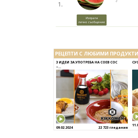
:)
1.
Изпрати
лично съобщение
РЕЦЕПТИ С ЛЮБИМИ ПРОДУКТ
3 ИДЕИ ЗА УПОТРЕБА НА СОЕВ СОС
СУ
–...
11.
09.02.2024
22 723 гледания