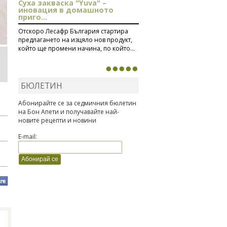
Суха закваска "Yuva" –
иновация в домашното
приго...
Отскоро Лесафр България стартира
предлагането на изцяло нов продукт,
който ще промени начина, по който...
БЮЛЕТИН
Абонирайте се за седмичния бюлетин
на Бон Апети и получавайте най-
новите рецепти и новини
E-mail: