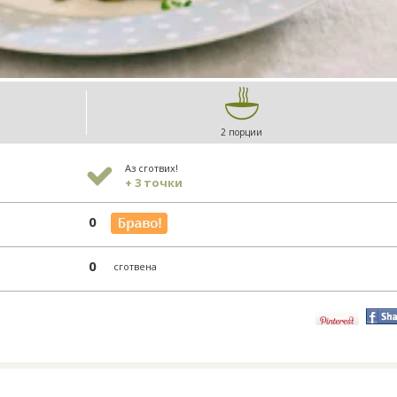
2 порции
Аз сготвих!
+ 3 точки
0
0
сготвена