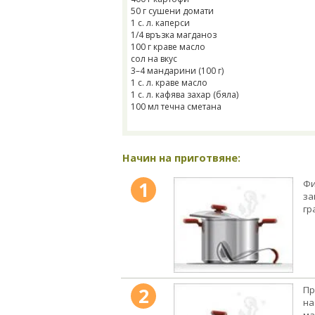
50 г сушени домати
1 с. л. каперси
1/4 връзка магданоз
100 г краве масло
сол на вкус
3–4 мандарини (100 г)
1 с. л. краве масло
1 с. л. кафява захар (бяла)
100 мл течна сметана
Начин на приготвяне:
1
Фи
за
гр
2
Пр
на
ма