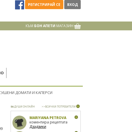
РЕГИСТРИРАЙ СЕ
ВХОД
КЪМ
БОН АПЕТИ
МАГАЗИН
НО
СУШЕНИ ДОМАТИ И КАПЕРСИ
56
ДУШИ ОНЛАЙН
>>ВСИЧКИ ПОТРЕБИТЕЛИ
MARIYANA PETROVA
коментира рецептата
Дзадзики
09