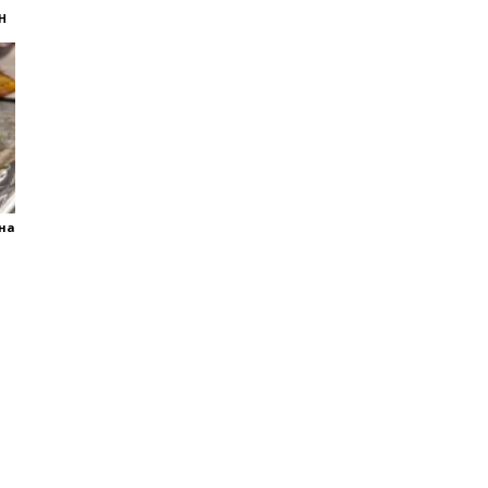
Н
яна