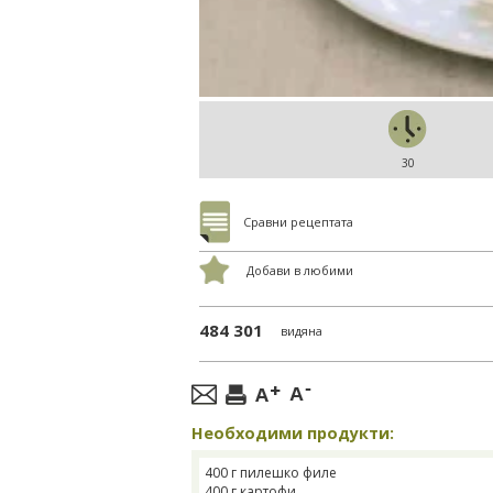
30
Сравни рецептата
Добави в любими
484 301
видяна
Необходими продукти:
400 г пилешко филе
400 г картофи