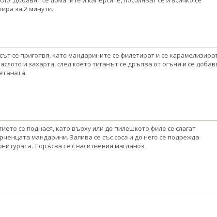
тира за 2 минути.
сът се приготвя, като мандарините се филетират и се карамелизира
маслото и захарта, след което тиганът се дръпва от огъня и се добав
етаната.
тието се поднася, като върху или до пилешкото филе се слагат
рченцата мандарини. Залива се със соса и до него се подрежда
рнитурата. Поръсва се с наситнения магданоз.