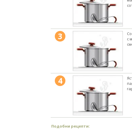
со
3
Со
с 
см
4
Яс
па
га
Подобни рецепти: