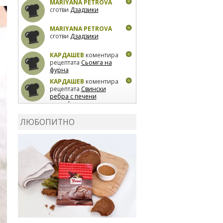
MARIYANA PETROVA
сготви
Дзадзики
MARIYANA PETROVA
сготви
Дзадзики
КАРДАШЕВ
коментира
рецептата
Сьомга на
фурна
КАРДАШЕВ
коментира
рецептата
Свински
ребра с печени
картофи
ВЛАДИМИРА
сготви
Пилешко с бяло вино и
ЛЮБОПИТНО
лимон
MARINA_VITA
коментира рецептата
Киноа със зеленчуци