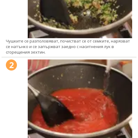
Чушките се разполовяват, почистват се от семките, нарязват
се натънко и се запържват заедно с наситнения лук в
сгорещения зехтин.
2