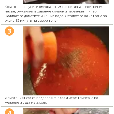
Когато зеленчуците омекнат, към тях се слагат наситненият
чесън, счуканият в хаванче кимион и червеният пипер.
Наливат се доматите и 250 мл вода. Оставят се на котлона за
около 15 минути на умерен огън.
3
Доматеният сос се подправя със сол и черен пипер, а по
желание и с щипка захар.
4