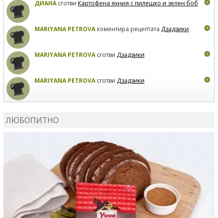
ДИАНА
сготви
Картофена яхния с пилешко и зелен боб
MARIYANA PETROVA
коментира рецептата
Дзадзики
MARIYANA PETROVA
сготви
Дзадзики
MARIYANA PETROVA
сготви
Дзадзики
КАРДАШЕВ
коментира рецептата
Сьомга на фурна
ЛЮБОПИТНО
КАРДАШЕВ
коментира рецептата
Свински ребра с
печени картофи