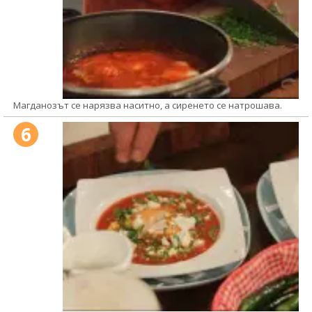
Магданозът се нарязва наситно, а сиренето се натрошава.
6