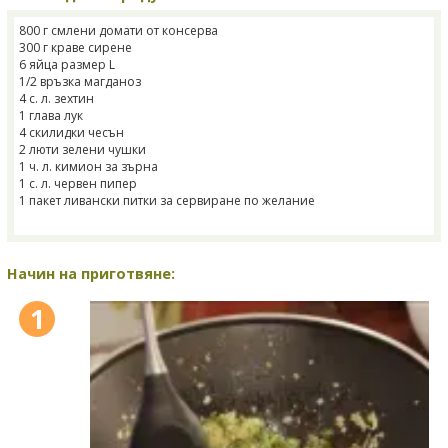
800 г смлени домати от консерва
300 г краве сирене
6 яйца размер L
1/2 връзка магданоз
4 с. л. зехтин
1 глава лук
4 скилидки чесън
2 люти зелени чушки
1 ч. л. кимион за зърна
1 с. л. червен пипер
1 пакет ливански питки за сервиране по желание
Начин на приготвяне:
1