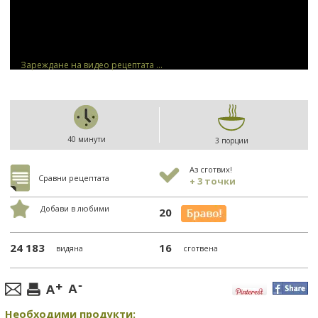
Зареждане на видео рецептата ...
40 минути
3 порции
Аз сготвих!
Сравни рецептата
+ 3 точки
Добави в любими
20
24 183
16
видяна
сготвена
Необходими продукти: