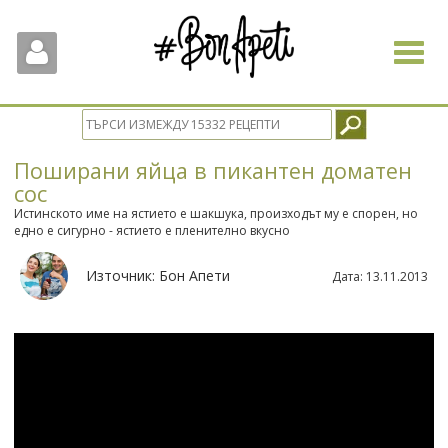
Toggle
navigat
Поширани яйца в пикантен доматен
сос
Истинското име на ястието е шакшука, произходът му е спорен, но
едно е сигурно - ястието е пленително вкусно
Източник:
Бон Апети
Дата:
13.11.2013