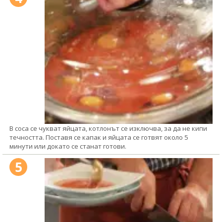
В соса се чукват яйцата, котлонът се изключва, за да не кипи
течността. Поставя се капак и яйцата се готвят около 5
минути или докато се станат готови.
5