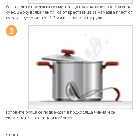
Останалите продукти се смесват до получаване на хомогенна
смес. Върху всяка лентичка от краставица се намазва пласт от
сместа с дебелина от 2-3 мм и се завива на руло.
3
Готовите рулца се подреждат в подходяща чиния и се
украсяват с лютеница и майонеза.
Съвет: