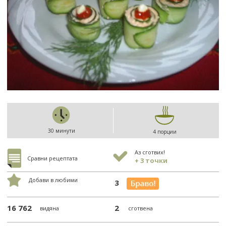
30 минути
4 порции
Аз сготвих!
Сравни рецептата
+ 3 точки
Добави в любими
3
16 762
2
видяна
сготвена