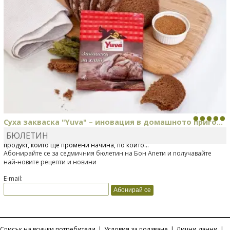
Суха закваска "Yuva" – иновация в домашното приго...
БЮЛЕТИН
Отскоро Лесафр България стартира предлагането на изцяло нов
продукт, който ще промени начина, по който...
Абонирайте се за седмичния бюлетин на Бон Апети и получавайте
най-новите рецепти и новини
E-mail:
Списък на всички потребители
|
Условия за ползване
|
Лични данни
|