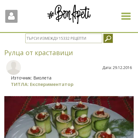
Toggle
navigat
Рулца от краставици
Дата:
29.12.2016
Източник:
Виолета
ТИТЛА: Експериментатор