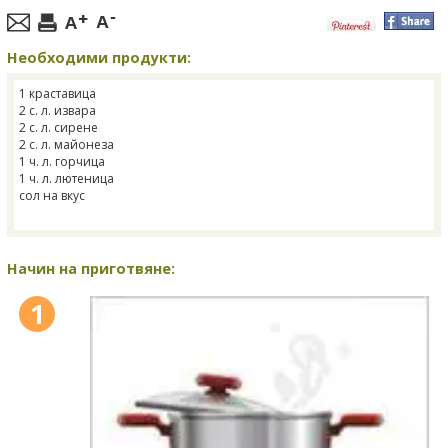
Необходими продукти:
1 краставица
2 с. л. извара
2 с. л. сирене
2 с. л. майонеза
1 ч. л. горчица
1 ч. л. лютеница
сол на вкус
Начин на приготвяне:
1