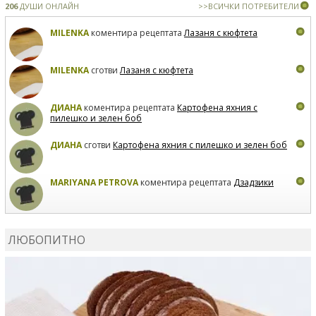
206
ДУШИ ОНЛАЙН
>>ВСИЧКИ ПОТРЕБИТЕЛИ
MILENKA
коментира рецептата
Лазаня с кюфтета
MILENKA
сготви
Лазаня с кюфтета
ДИАНА
коментира рецептата
Картофена яхния с
пилешко и зелен боб
ДИАНА
сготви
Картофена яхния с пилешко и зелен боб
MARIYANA PETROVA
коментира рецептата
Дзадзики
MARIYANA PETROVA
сготви
Дзадзики
ЛЮБОПИТНО
MARIYANA PETROVA
сготви
Дзадзики