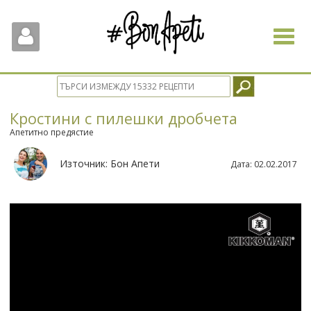
Toggle
navigat
Кростини с пилешки дробчета
Апетитно предястие
Източник:
Бон Апети
Дата:
02.02.2017