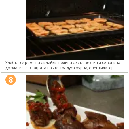
Хлябът се реже на филийки, полива се със зехтин и се запича
до златисто в загрята на 200 градуса фурна, с вентилатор.
8