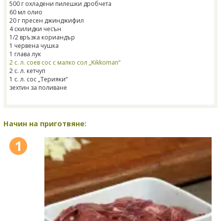
500 г охладени пилешки дробчета
60 мл олио
20 г пресен джинджифил
4 скилидки чесън
1/2 връзка кориандър
1 червена чушка
1 глава лук
2 с. л. соев сос с малко сол „Kikkoman“
2 с. л. кетчуп
1 с. л. сос „Терияки“
зехтин за поливане
Начин на приготвяне:
1