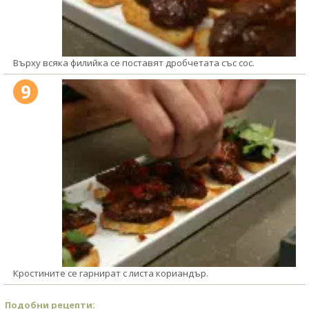
Върху всяка филийка се поставят дробчетата със сос.
9
Кростините се гарнират с листа кориандър.
Подобни рецепти: