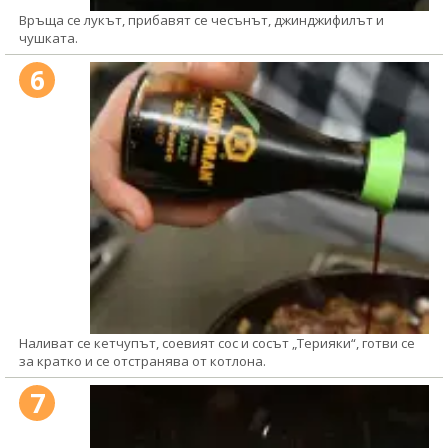
Връща се лукът, прибавят се чесънът, джинджифилът и
чушката.
6
Наливат се кетчупът, соевият сос и сосът „Терияки“, готви се
за кратко и се отстранява от котлона.
7