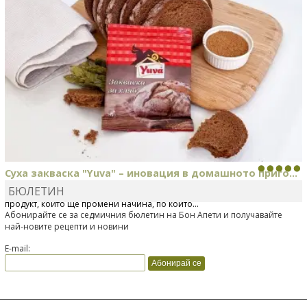
Суха закваска "Yuva" – иновация в домашното приго...
БЮЛЕТИН
Отскоро Лесафр България стартира предлагането на изцяло нов
продукт, който ще промени начина, по който...
Абонирайте се за седмичния бюлетин на Бон Апети и получавайте
най-новите рецепти и новини
E-mail: