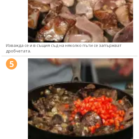
Изважда се и в същия съд на няколко пъти се запържват
дробчетата.
5