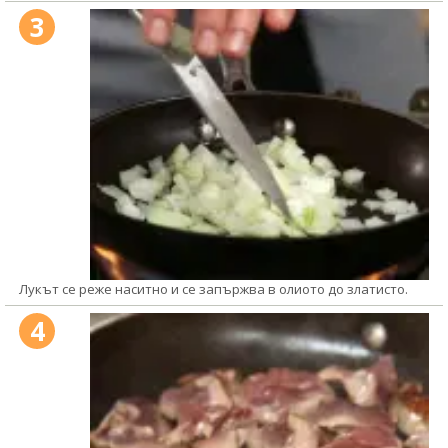
3
Лукът се реже наситно и се запържва в олиото до златисто.
4