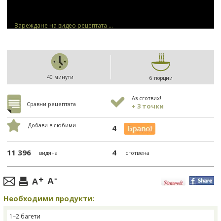
Зареждане на видео рецептата ...
40 минути
6 порции
Аз сготвих!
Сравни рецептата
+ 3 точки
Добави в любими
4
11 396
4
видяна
сготвена
Необходими продукти:
1–2 багети