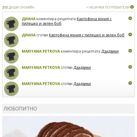
213
ДУШИ ОНЛАЙН
>>ВСИЧКИ ПОТРЕБИТЕЛИ
ДИАНА
коментира рецептата
Картофена яхния с
пилешко и зелен боб
ДИАНА
сготви
Картофена яхния с пилешко и зелен боб
MARIYANA PETROVA
коментира рецептата
Дзадзики
MARIYANA PETROVA
сготви
Дзадзики
MARIYANA PETROVA
сготви
Дзадзики
КАРДАШЕВ
коментира рецептата
Сьомга на фурна
ЛЮБОПИТНО
КАРДАШЕВ
коментира рецептата
Свински ребра с
печени картофи