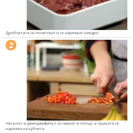
Дробчетата се почистват и се нарязват наедро.
2
Чесънът и джинджифилът се смилат в чопър, а чушката се
нарязва на кубчета.