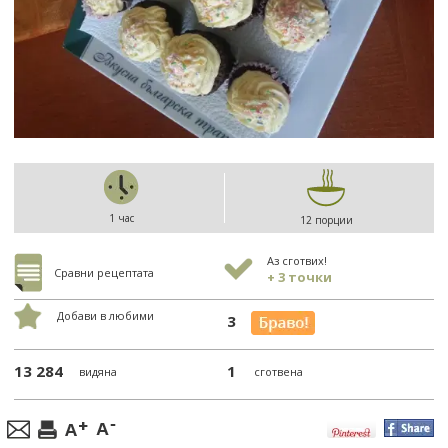
1 час
12 порции
Аз сготвих!
Сравни рецептата
+ 3 точки
Добави в любими
3
13 284
1
видяна
сготвена