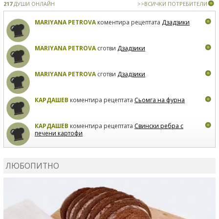
217
ДУШИ ОНЛАЙН
>>ВСИЧКИ ПОТРЕБИТЕЛИ
MARIYANA PETROVA
коментира рецептата
Дзадзики
MARIYANA PETROVA
сготви
Дзадзики
MARIYANA PETROVA
сготви
Дзадзики
КАРДАШЕВ
коментира рецептата
Сьомга на фурна
КАРДАШЕВ
коментира рецептата
Свински ребра с
печени картофи
ВЛАДИМИРА
сготви
Пилешко с бяло вино и лимон
ЛЮБОПИТНО
MARINA_VITA
коментира рецептата
Киноа със
зеленчуци