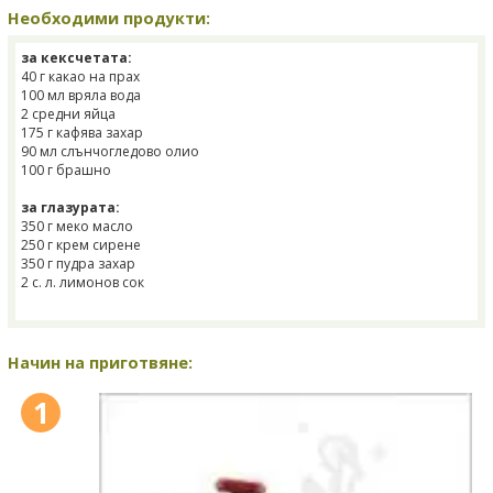
Необходими продукти:
за кексчетата:
40 г какао на прах
100 мл вряла вода
2 средни яйца
175 г кафява захар
90 мл слънчогледово олио
100 г брашно
за глазурата:
350 г меко масло
250 г крем сирене
350 г пудра захар
2 с. л. лимонов сок
Начин на приготвяне:
1