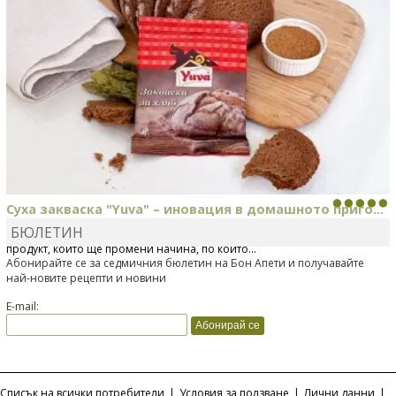
Суха закваска "Yuva" – иновация в домашното приго...
БЮЛЕТИН
Отскоро Лесафр България стартира предлагането на изцяло нов
продукт, който ще промени начина, по който...
Абонирайте се за седмичния бюлетин на Бон Апети и получавайте
най-новите рецепти и новини
E-mail:
Списък на всички потребители
|
Условия за ползване
|
Лични данни
|