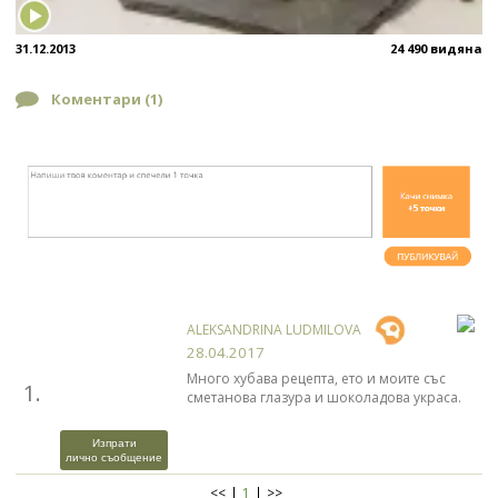
31.12.2013
24 490 видяна
Коментари (
1
)
ALEKSANDRINA LUDMILOVA
28.04.2017
Много хубава рецепта, ето и моите със
1.
сметанова глазура и шоколадова украса.
Изпрати
лично съобщение
<<
1
>>