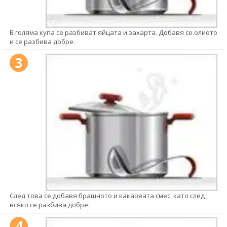
В голяма купа се разбиват яйцата и захарта. Добавя се олиото
и се разбива добре.
3
След това се добавя брашното и какаовата смес, като след
всяко се разбива добре.
4