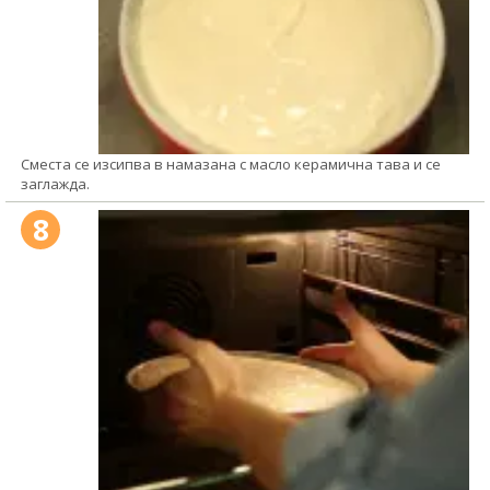
Сместа се изсипва в намазана с масло керамична тава и се
заглажда.
8