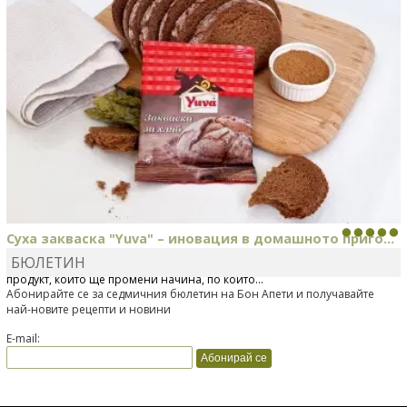
Суха закваска "Yuva" – иновация в домашното приго...
БЮЛЕТИН
Отскоро Лесафр България стартира предлагането на изцяло нов
продукт, който ще промени начина, по който...
Абонирайте се за седмичния бюлетин на Бон Апети и получавайте
най-новите рецепти и новини
E-mail: