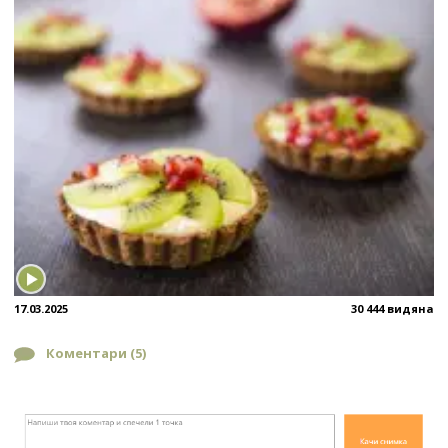
17.03.2025
30 444 видяна
Коментари (
5
)