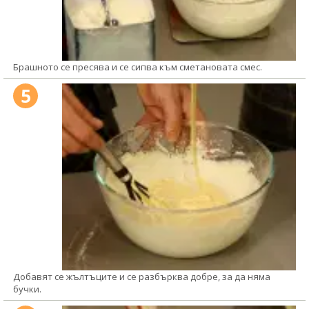
Брашното се пресява и се сипва към сметановата смес.
5
Добавят се жълтъците и се разбърква добре, за да няма
бучки.