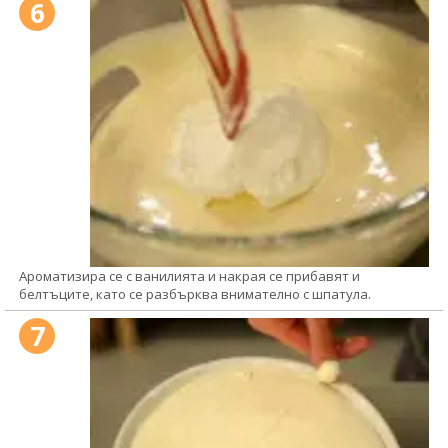
6
Ароматизира се с ванилията и накрая се прибавят и
белтъците, като се разбърква внимателно с шпатула.
7