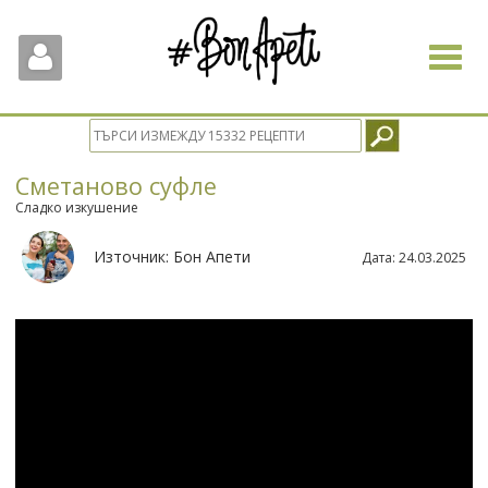
Toggle
navigat
Сметаново суфле
Сладко изкушение
Източник:
Бон Апети
Дата:
24.03.2025