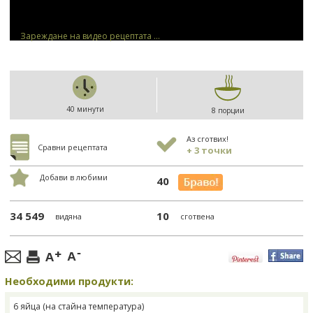
Зареждане на видео рецептата ...
40 минути
8 порции
Аз сготвих!
Сравни рецептата
+ 3 точки
Добави в любими
40
34 549
10
видяна
сготвена
Необходими продукти:
6 яйца (на стайна температура)