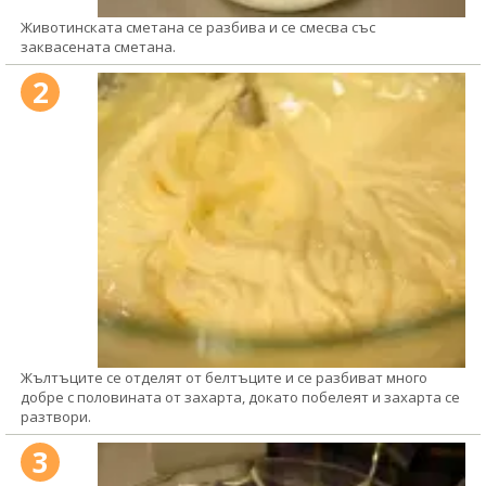
Животинската сметана се разбива и се смесва със
заквасената сметана.
2
Жълтъците се отделят от белтъците и се разбиват много
добре с половината от захарта, докато побелеят и захарта се
разтвори.
3