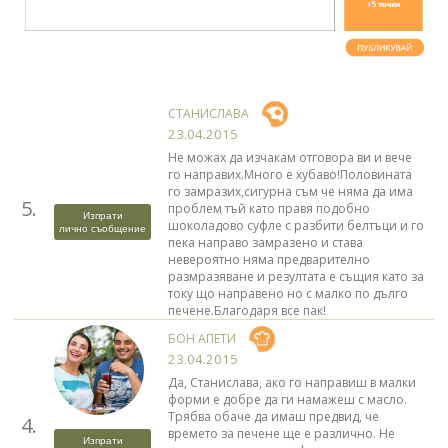
СТАНИСЛАВА
23.04.2015
Не можах да изчакам отговора ви и вече
го направих.Много е хубаво!Половината
го замразих,сигурна съм че няма да има
5.
проблем тъй като правя подобно
Изпрати
шоколадово суфле с разбити белтъци и го
лично съобщение
пека направо замразено и става
невероятно няма предварително
размразяване и резултата е същия като за
току що направено но с малко по дълго
печене.Благодаря все пак!
БОН АПЕТИ
23.04.2015
Да, Станислава, ако го направиш в малки
форми е добре да ги намажеш с масло.
Трябва обаче да имаш предвид, че
4.
времето за печене ще е различно. Не
Изпрати