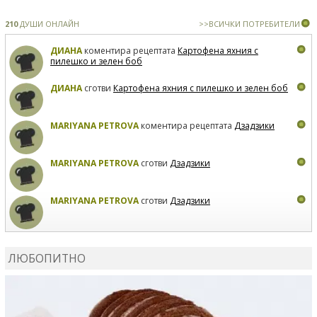
210
ДУШИ ОНЛАЙН
>>ВСИЧКИ ПОТРЕБИТЕЛИ
ДИАНА
коментира рецептата
Картофена яхния с
пилешко и зелен боб
ДИАНА
сготви
Картофена яхния с пилешко и зелен боб
MARIYANA PETROVA
коментира рецептата
Дзадзики
MARIYANA PETROVA
сготви
Дзадзики
MARIYANA PETROVA
сготви
Дзадзики
КАРДАШЕВ
коментира рецептата
Сьомга на фурна
ЛЮБОПИТНО
КАРДАШЕВ
коментира рецептата
Свински ребра с
печени картофи