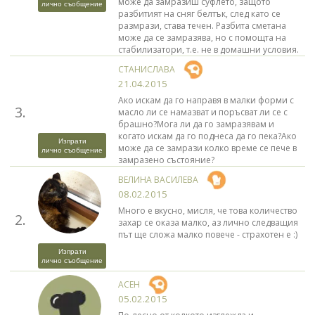
може да замразиш суфлето, защото
лично съобщение
разбитият на сняг белтък, след като се
размрази, става течен. Разбита сметана
може да се замразява, но с помощта на
стабилизатори, т.е. не в домашни условия.
СТАНИСЛАВА
21.04.2015
Ако искам да го направя в малки форми с
3.
масло ли се намазват и поръсват ли се с
брашно?Мога ли да го замразявам и
когато искам да го поднеса да го пека?Ако
Изпрати
може да се замрази колко време се пече в
лично съобщение
замразено състояние?
ВЕЛИНА ВАСИЛЕВА
08.02.2015
Много е вкусно, мисля, че това количество
2.
захар се оказа малко, аз лично следващия
път ще сложа малко повече - страхотен е :)
Изпрати
лично съобщение
АСЕН
05.02.2015