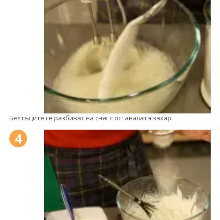
Белтъците се разбиват на сняг с останалата захар.
4