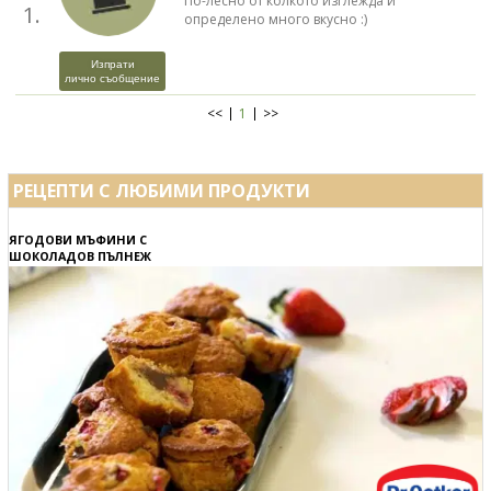
По-лесно от колкото изглежда и
1.
определено много вкусно :)
Изпрати
лично съобщение
<<
1
>>
РЕЦЕПТИ С ЛЮБИМИ ПРОДУКТИ
ЯГОДОВИ МЪФИНИ С
ШОКОЛАДОВ ПЪЛНЕЖ