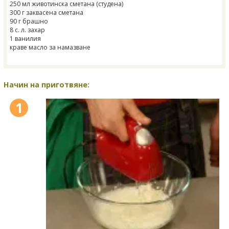
250 мл животинска сметана (студена)
300 г заквасена сметана
90 г брашно
8 с. л. захар
1 ванилия
краве масло за намазване
Начин на приготвяне:
1