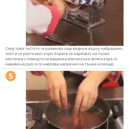
След това тестото се размесва още веднъж върху набрашнен
плот и се разточват кори. Корите се нарязват на тънки
лентички с помощта на машинка или на ръка (всяка кора се
навива на руло и се нарязва напречно на тънки колелца).
5