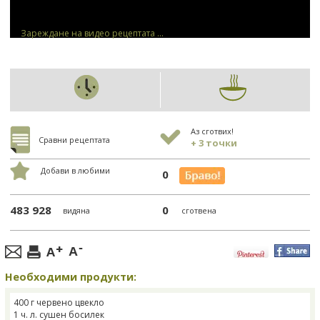
Зареждане на видео рецептата ...
Аз сготвих!
Сравни рецептата
+ 3 точки
Добави в любими
0
483 928
0
видяна
сготвена
Необходими продукти:
400 г червено цвекло
1 ч. л. сушен босилек