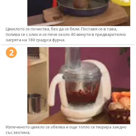
Цвеклото се почиства, без да се бели. Поставя се в тава,
полива се с олио и се пече около 40 минути в предварително
загрята на 180 градуса фурна.
2
Изпеченото цвекло се обелва и още топло се пюрира заедно
със зехтина.