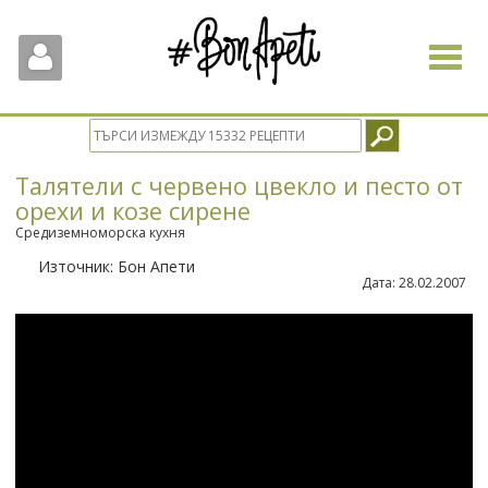
Toggle
navigat
Талятели с червено цвекло и песто от
орехи и козе сирене
Средиземноморска кухня
Източник:
Бон Апети
Дата:
28.02.2007