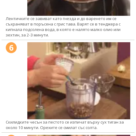
Лентичките се завиват като гнезда и до варенето им се
съхраняват в поръсена с грис тава. Варят се в тенджера с
кипнала подсолена вода, в която е налято малко олио или
зехтин, за 2-3 минути.
6
Скилидките чесън за пестото се изпичат върху сух тиган за
около 10 минути. Орехите се смилат със солта.