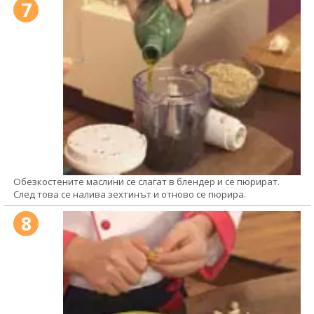
7
Обезкостените маслини се слагат в блендер и се пюрират.
След това се налива зехтинът и отново се пюрира.
8