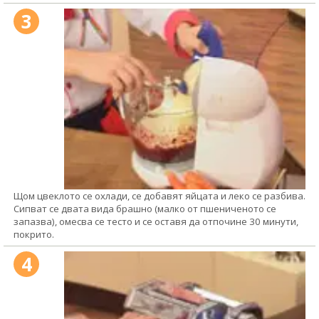
3
Щом цвеклото се охлади, се добавят яйцата и леко се разбива.
Сипват се двата вида брашно (малко от пшениченото се
запазва), омесва се тесто и се оставя да отпочине 30 минути,
покрито.
4