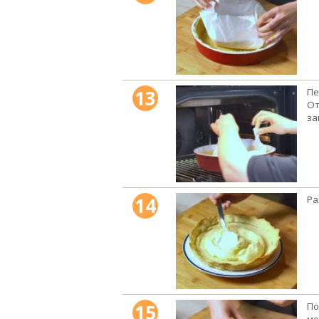
13
Пе
От
за
14
Ра
15
По