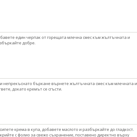
бавете един черпак от горещата млечна смес към жълтъчната и
збъркайте добре.
и непрекъснато бъркане върнете жълтъчната смес към млечната и
твете, докато кремът се сгъсти.
сипете крема в купа, добавете маслото и разбъркайте до гладкост.
крийте с фолио за свежо съхранение, поставено директно върху