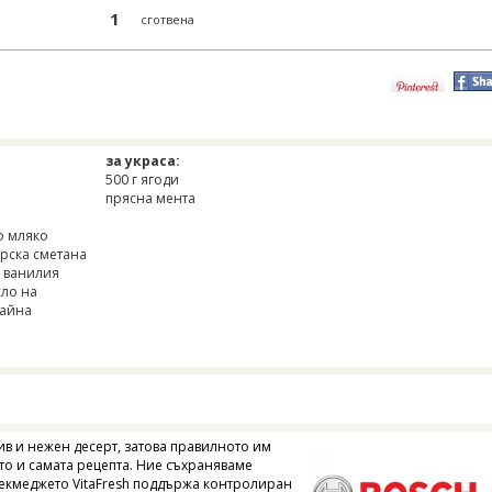
1
сготвена
за украса:
500 г ягоди
прясна мента
е
о мляко
арска сметана
я ванилия
сло на
тайна
сив и нежен десерт, затова правилното им
то и самата рецепта. Ние съхраняваме
 чекмеджето VitaFresh поддържа контролиран