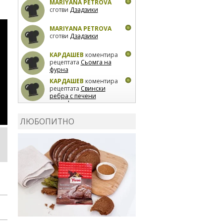
MARIYANA PETROVA
сготви
Дзадзики
MARIYANA PETROVA
сготви
Дзадзики
КАРДАШЕВ
коментира
рецептата
Сьомга на
фурна
КАРДАШЕВ
коментира
рецептата
Свински
ребра с печени
картофи
ВЛАДИМИРА
сготви
Пилешко с бяло вино и
ЛЮБОПИТНО
лимон
MARINA_VITA
коментира рецептата
Киноа със зеленчуци