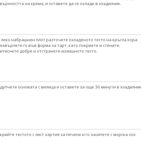
върхността на крема, и оставете да се охлади в хладилник.
 леко набрашнен плот разточете охладеното тесто на кръгла кора.
ехвърлете го във форма за тарт, като покриете и стените.
итиснете добре и отстранете излишното тесто.
дупчете основата с вилица и оставете за още 30 минути в хладилник
крийте тестото с лист хартия за печене и го засипете с морска сол.