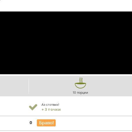
10 порции
Аз сготвих!
+ 3 точки
0