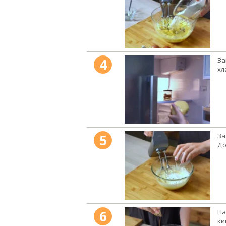
4
За
хл
5
За
До
6
На
ки