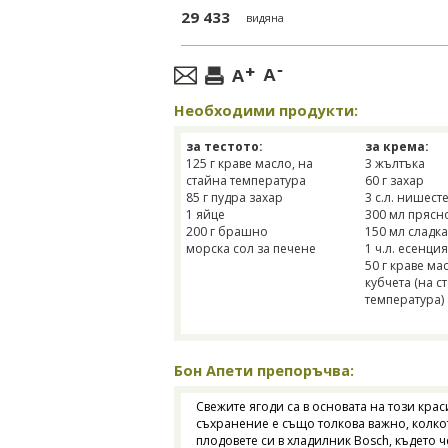
29 433
видяна
Необходими продукти:
за тестото:
за крема:
125 г краве масло, на
3 жълтъка
стайна температура
60 г захар
85 г пудра захар
3 с.л. нишест
1 яйце
300 мл прясн
200 г брашно
150 мл сладк
морска сол за печене
1 ч.л. есенци
50 г краве ма
кубчета (на с
температура)
Бон Апети препоръчва:
Свежите ягоди са в основата на този кра
съхранение е също толкова важно, колко
плодовете си в хладилник Bosch, където