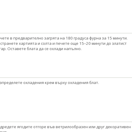
чете в предварително загрята на 180 градуса фурна за 15 минути.
странете хартията и солта и печете още 15–20 минути до златист
гар. Оставете блата да се охлади напълно.
зпределете охладения крем върху охладения блат.
дредете ягодите отгоре във ветрилообразен или друг декоративен