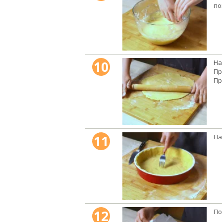
по
10
На
Пр
Пр
11
На
12
По