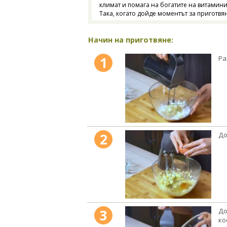
климат и помага на богатите на витамини
Така, когато дойде моментът за приготвян
Начин на приготвяне:
1
Ра
2
До
3
До
ко