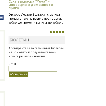
Суха закваска "Yuva" –
иновация в домашното
приго...
Отскоро Лесафр България стартира
предлагането на изцяло нов продукт,
който ще промени начина, по който...
БЮЛЕТИН
Абонирайте се за седмичния бюлетин
на Бон Апети и получавайте най-
новите рецепти и новини
E-mail: