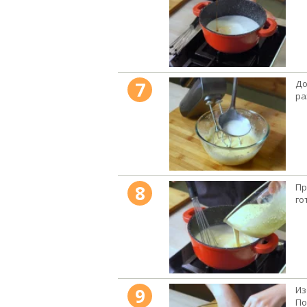
7
До
ра
8
Пр
го
9
Из
По