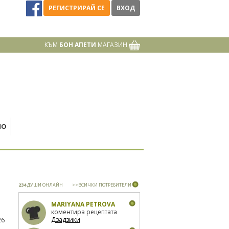
РЕГИСТРИРАЙ СЕ
ВХОД
КЪМ
БОН АПЕТИ
МАГАЗИН
НО
234
ДУШИ ОНЛАЙН
>>ВСИЧКИ ПОТРЕБИТЕЛИ
MARIYANA PETROVA
коментира рецептата
Дзадзики
26