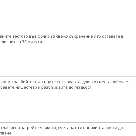
вийте тестото във фолио за свежо съхранение и го оставете в
адилник за 30 минути.
 крема разбийте жълтъците със захарта, докато сместа побелее.
бавете нишестето и разбъркайте до гладкост.
 слаб огън загрейте млякото, сметаната и ванилията почти до
пване.