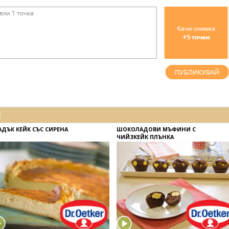
И
АДЪК КЕЙК СЪС СИРЕНА
ШОКОЛАДОВИ МЪФИНИ С
ЧИЙЗКЕЙК ПЛЪНКА