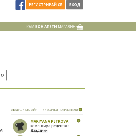
РЕГИСТРИРАЙ СЕ
ВХОД
КЪМ
БОН АПЕТИ
МАГАЗИН
НО
313
ДУШИ ОНЛАЙН
>>ВСИЧКИ ПОТРЕБИТЕЛИ
MARIYANA PETROVA
коментира рецептата
Дзадзики
03