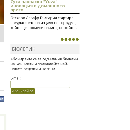
Суха закваска "Yuva" –
иновация в домашното
приго...
Отскоро Лесафр България стартира
предлагането на изцяло нов продукт,
който ще промени начина, по който...
БЮЛЕТИН
Абонирайте се за седмичния бюлетин
на Бон Апети и получавайте най-
новите рецепти и новини
E-mail: