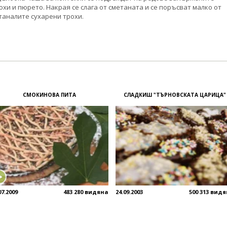
охи и пюрето. Накрая се слага от сметаната и се поръсват малко от
таналите сухарени трохи.
СМОКИНОВА ПИТА
СЛАДКИШ "ТЪРНОВСКАТА ЦАРИЦА"
07.2009
483 280 видяна
24.09.2003
500 313 вид