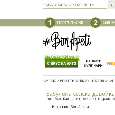
1
2
РЕГИСТРИРАЙ СЕ
>>
СЪБИРА
НАШИТЕ
РЕЦ
КУЛИНАРИ
НАЧАЛО
>
РЕЦЕПТИ ЗА ВКУСНИ ЯСТИЯ И НА
Забулена селска девойка
Гост: Ролф Балцерсен, посланик на Кралств
Източник:
Бон Апети