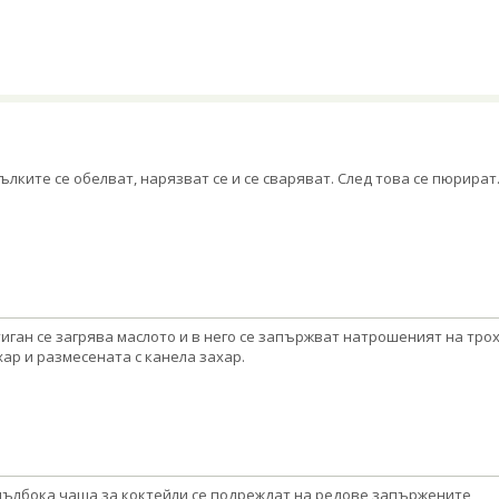
ълките се обелват, нарязват се и се сваряват. След това се пюрират
тиган се загрява маслото и в него се запържват натрошеният на тро
хар и размесената с канела захар.
дълбока чаша за коктейли се подреждат на редове запържените