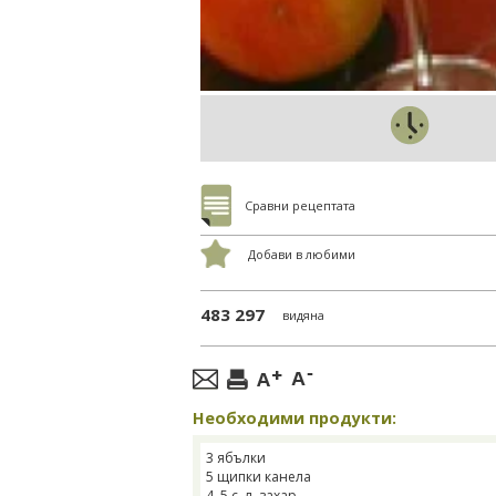
Сравни рецептата
Добави в любими
483 297
видяна
Необходими продукти:
3 ябълки
5 щипки канела
4–5 с. л. захар