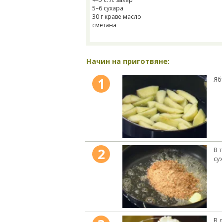
5–6 сухара
30 г краве масло
сметана
Начин на приготвяне:
1
Яб
2
В 
су
В 