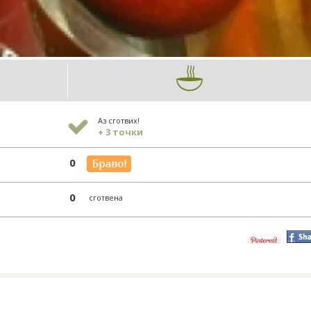
Аз сготвих!
+ 3 точки
0
0
сготвена