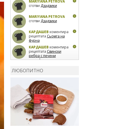
MARIYANA PETROVA
сготви
Дзадзики
MARIYANA PETROVA
сготви
Дзадзики
КАРДАШЕВ
коментира
рецептата
Сьомга на
фурна
КАРДАШЕВ
коментира
рецептата
Свински
ребра с печени
картофи
ВЛАДИМИРА
сготви
Пилешко с бяло вино и
ЛЮБОПИТНО
лимон
MARINA_VITA
коментира рецептата
Киноа със зеленчуци