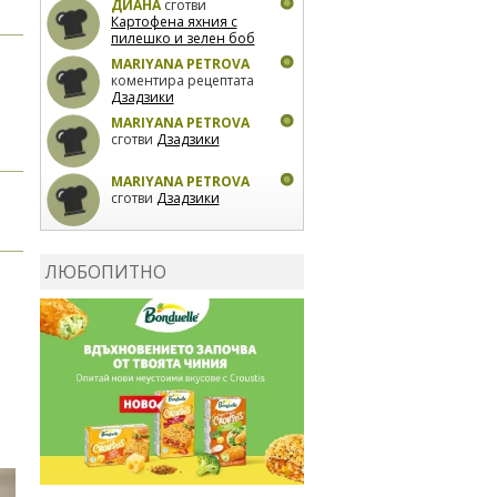
ДИАНА
сготви
Картофена яхния с
пилешко и зелен боб
MARIYANA PETROVA
коментира рецептата
Дзадзики
MARIYANA PETROVA
сготви
Дзадзики
MARIYANA PETROVA
сготви
Дзадзики
КАРДАШЕВ
коментира
рецептата
Сьомга на
ЛЮБОПИТНО
фурна
КАРДАШЕВ
коментира
рецептата
Свински
ребра с печени
картофи