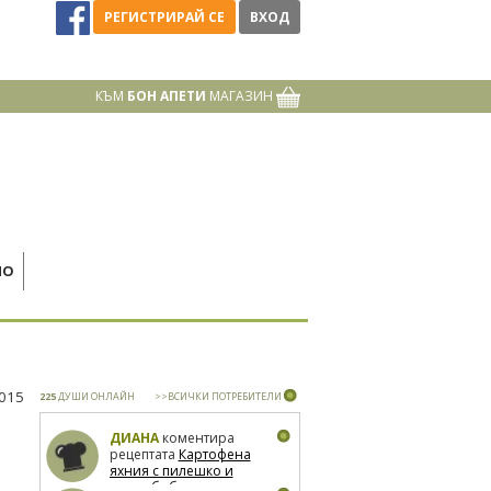
РЕГИСТРИРАЙ СЕ
ВХОД
КЪМ
БОН АПЕТИ
МАГАЗИН
НО
2015
225
ДУШИ ОНЛАЙН
>>ВСИЧКИ ПОТРЕБИТЕЛИ
ДИАНА
коментира
рецептата
Картофена
яхния с пилешко и
зелен боб