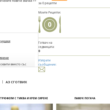
печелите повече значки >>
за 0 рецепти
Моите Рецепти:
0
 чушки
Готвач на
седмицата:
0
сирене
Изпрати
исквити вместо със
съобщение:
|
АЗ СГОТВИХ
ТРЮФЕЛИ С ТИКВА И КРЕМ СИРЕНЕ
ПАМУК ПОГАЧА