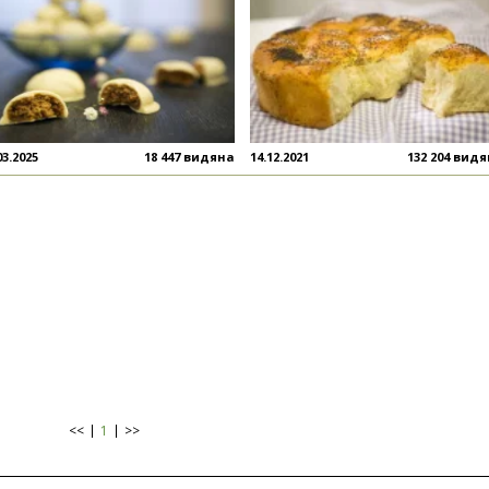
03.2025
18 447 видяна
14.12.2021
132 204 вид
<<
1
>>