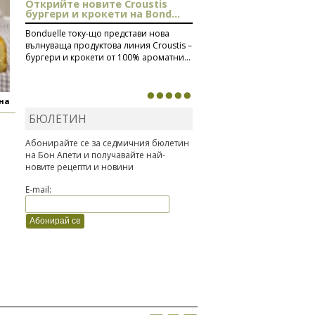
Открийте новите Croustis
бургери и крокети на Bond...
Bonduelle току-що представи нова
вълнуваща продуктова линия Croustis –
бургери и крокети от 100% ароматни...
яна
БЮЛЕТИН
Абонирайте се за седмичния бюлетин
на Бон Апети и получавайте най-
новите рецепти и новини
E-mail: