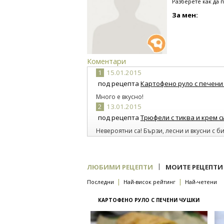
Разберете как да 
За мен:
Коментари
1
15.01.2015
под рецепта
Картофено руло с печени
Много е вкусно!
2
13.01.2015
под рецепта
Трюфели с тиква и крем 
Невероятни са! Бързи, лесни и вкусни с б
сладки.
3
12.01.2015
под рецепта
Лесен кейк с ябълки
|
ЛЮБИМИ РЕЦЕПТИ
МОИТЕ РЕЦЕПТИ
Прекрасен е!
|
|
Последни
Най-висок рейтинг
Най-четени
КАРТОФЕНО РУЛО С ПЕЧЕНИ ЧУШКИ