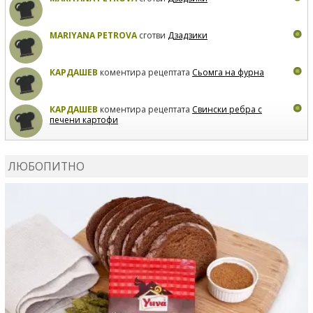
MARIYANA PETROVA
сготви
Дзадзики
КАРДАШЕВ
коментира рецептата
Сьомга на фурна
КАРДАШЕВ
коментира рецептата
Свински ребра с
печени картофи
ВЛАДИМИРА
сготви
Пилешко с бяло вино и лимон
ЛЮБОПИТНО
MARINA_VITA
коментира рецептата
Киноа със
зеленчуци