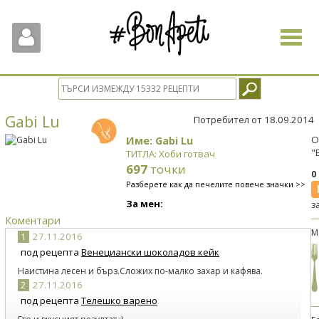
Toggle
navigat
Gabi Lu
Потребител от 18.09.2014
Име: Gabi Lu
О
"
ТИТЛА: Хоби готвач
697
точки
0
Разберете как да печелите повече значки >>
За мен:
з
Коментари
М
1
27.11.2016
под рецепта
Венециански шоколадов кейк
Наистина лесен и бърз.Сложих по-малко захар и кафява.
2
27.11.2016
под рецепта
Телешко варено