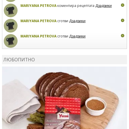
MARIYANA PETROVA
коментира рецептата
Дзадзики
MARIYANA PETROVA
сготви
Дзадзики
MARIYANA PETROVA
сготви
Дзадзики
КАРДАШЕВ
коментира рецептата
Сьомга на фурна
ЛЮБОПИТНО
КАРДАШЕВ
коментира рецептата
Свински ребра с
печени картофи