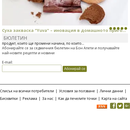
Суха закваска "Yuva" – иновация в домашното приго...
БЮЛЕТИН
Отскоро Лесафр България стартира предлагането на изцяло нов
продукт, който ще промени начина, по който...
Абонирайте се за седмичния бюлетин на Бон Апети и получавайте
най-новите рецепти и новини
E-mail:
Списък на всички потребители
|
Условия за ползване
|
Лични данни
|
Бисквитки
|
Реклама
|
За нас
|
Как да печелите точки
|
Карта на сайта