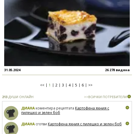
31.05.2024
26 278 видяна
<<
1
2
3
4
5
6
>>
213
ДУШИ ОНЛАЙН
>>ВСИЧКИ ПОТРЕБИТЕЛИ
ДИАНА
коментира рецептата
Картофена яхния с
пилешко и зелен боб
ДИАНА
сготви
Картофена яхния с пилешко и зелен боб