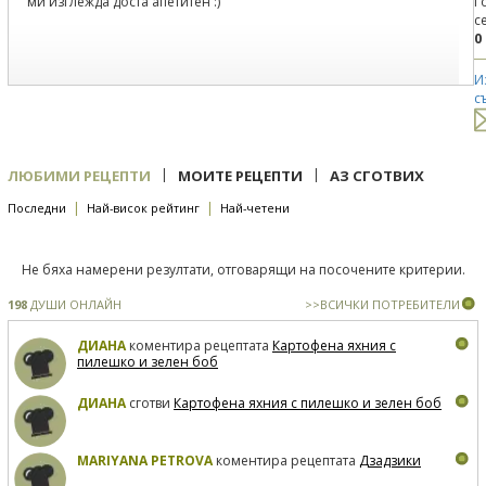
ми изглежда доста апетитен :)
Г
с
0
И
с
|
|
ЛЮБИМИ РЕЦЕПТИ
МОИТЕ РЕЦЕПТИ
АЗ СГОТВИХ
|
|
Последни
Най-висок рейтинг
Най-четени
Не бяха намерени резултати, отговарящи на посочените критерии.
198
ДУШИ ОНЛАЙН
>>ВСИЧКИ ПОТРЕБИТЕЛИ
ДИАНА
коментира рецептата
Картофена яхния с
пилешко и зелен боб
ДИАНА
сготви
Картофена яхния с пилешко и зелен боб
MARIYANA PETROVA
коментира рецептата
Дзадзики