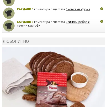
КАРДАШЕВ
коментира рецептата
Сьомга на фурна
КАРДАШЕВ
коментира рецептата
Свински ребра с
печени картофи
ВЛАДИМИРА
сготви
Пилешко с бяло вино и лимон
ЛЮБОПИТНО
MARINA_VITA
коментира рецептата
Киноа със
зеленчуци