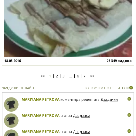
18.05.2016
28 349 видяна
<<
1
2
3
…
6
7
>>
169
ДУШИ ОНЛАЙН
>>ВСИЧКИ ПОТРЕБИТЕЛИ
MARIYANA PETROVA
коментира рецептата
Дзадзики
MARIYANA PETROVA
сготви
Дзадзики
MARIYANA PETROVA
сготви
Дзадзики