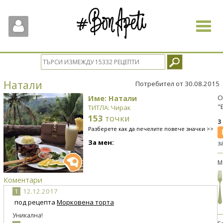
Toggle
navigat
Натали
Потребител от 30.08.2015
Име: Натали
О
"
ТИТЛА: Чирак
153
точки
3
Разберете как да печелите повече значки >>
За мен:
з
М
Коментари
1
12.12.2017
под рецепта
Морковена торта
Уникална!