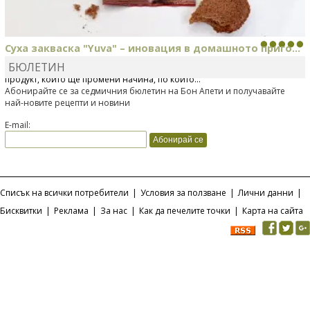
Суха закваска "Yuva" – иновация в домашното приго...
БЮЛЕТИН
Отскоро Лесафр България стартира предлагането на изцяло нов
продукт, който ще промени начина, по който...
Абонирайте се за седмичния бюлетин на Бон Апети и получавайте
най-новите рецепти и новини
E-mail:
Списък на всички потребители
|
Условия за ползване
|
Лични данни
|
Бисквитки
|
Реклама
|
За нас
|
Как да печелите точки
|
Карта на сайта