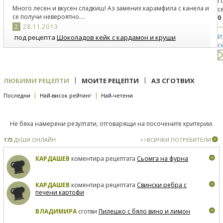
Г
Много лесен и вкусен сладкиш! Аз замених карамфила с канела и
с
се получи невероятно....
0
2
28.11.2013
И
под рецепта
Шоколадов кейк с кардамон и круши
с
Получи се невероятен вкус от какао и круши. Аз не сложих
кардамон, а канела. Много ароматен и пухкав си остана и на
следващия ден. Благодаря за рецептата. Ще го приготвя и във
вариант на мъфини. Мисля, че ще се получи успешно.
|
|
ЛЮБИМИ РЕЦЕПТИ
МОИТЕ РЕЦЕПТИ
АЗ СГОТВИХ
|
|
Последни
Най-висок рейтинг
Най-четени
Не бяха намерени резултати, отговарящи на посочените критерии.
173
ДУШИ ОНЛАЙН
>>ВСИЧКИ ПОТРЕБИТЕЛИ
КАРДАШЕВ
коментира рецептата
Сьомга на фурна
КАРДАШЕВ
коментира рецептата
Свински ребра с
печени картофи
ВЛАДИМИРА
сготви
Пилешко с бяло вино и лимон