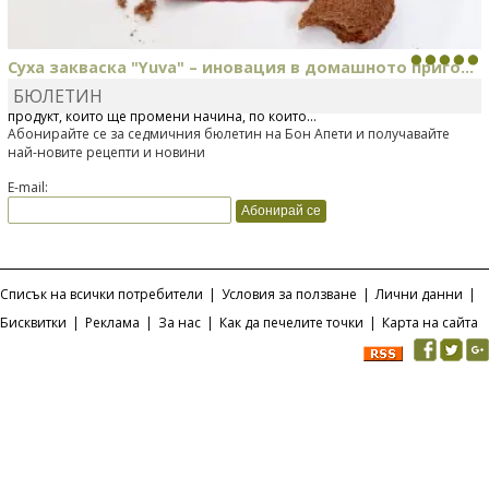
Суха закваска "Yuva" – иновация в домашното приго...
БЮЛЕТИН
Отскоро Лесафр България стартира предлагането на изцяло нов
продукт, който ще промени начина, по който...
Абонирайте се за седмичния бюлетин на Бон Апети и получавайте
най-новите рецепти и новини
E-mail:
Списък на всички потребители
|
Условия за ползване
|
Лични данни
|
Бисквитки
|
Реклама
|
За нас
|
Как да печелите точки
|
Карта на сайта