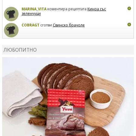
MARINA_VITA
коментира рецептата
Киноа със
зеленчуци
COBRAGT
сготви
Свинско брачоле
EVTEDI
сготви
Печени свински ребра
ЛЮБОПИТНО
DANKOLOVA
сготви
Фокача със синьо сирене, лук и
орехи