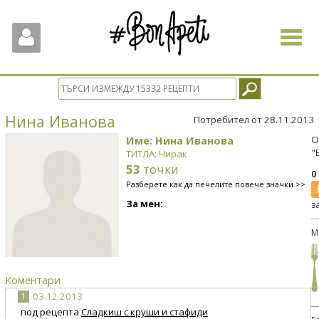
Toggle
navigat
Нина Иванова
Потребител от 28.11.2013
Име: Нина Иванова
О
"
ТИТЛА: Чирак
53
точки
0
Разберете как да печелите повече значки >>
За мен:
з
М
Коментари
1
03.12.2013
под рецепта
Сладкиш с круши и стафиди