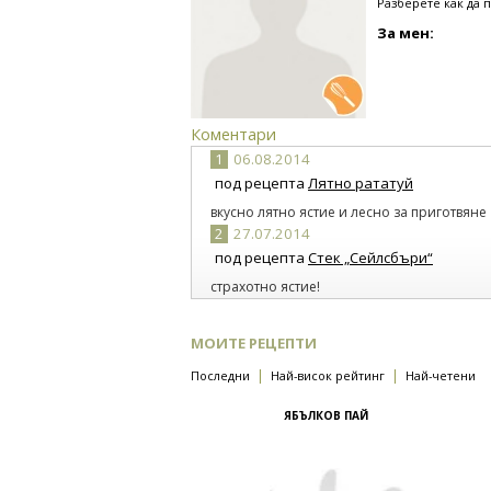
Разберете как да 
За мен:
Коментари
1
06.08.2014
под рецепта
Лятно рататуй
вкусно лятно ястие и лесно за приготвяне
2
27.07.2014
под рецепта
Стек „Сейлсбъри“
страхотно ястие!
3
24.07.2014
под рецепта
Пиле 'Жулиен'
МОИТЕ РЕЦЕПТИ
страхотно ястие!
|
|
Последни
Най-висок рейтинг
Най-четени
4
16.07.2014
под рецепта
Кейк с кайсии
ЯБЪЛКОВ ПАЙ
не съм впечатлена,може и по-добре!
5
16.07.2014
под рецепта
Салата с патладжани и м