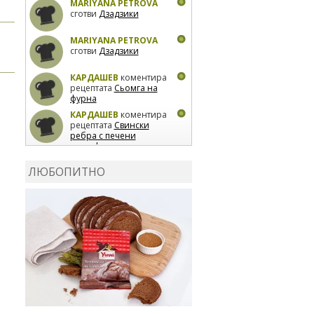
MARIYANA PETROVA
сготви
Дзадзики
MARIYANA PETROVA
сготви
Дзадзики
КАРДАШЕВ
коментира
рецептата
Сьомга на
фурна
КАРДАШЕВ
коментира
рецептата
Свински
ребра с печени
картофи
ВЛАДИМИРА
сготви
Пилешко с бяло вино и
ЛЮБОПИТНО
лимон
MARINA_VITA
коментира рецептата
Киноа със зеленчуци