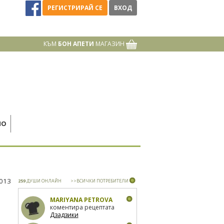
РЕГИСТРИРАЙ СЕ
ВХОД
КЪМ
БОН АПЕТИ
МАГАЗИН
НО
2013
259
ДУШИ ОНЛАЙН
>>ВСИЧКИ ПОТРЕБИТЕЛИ
MARIYANA PETROVA
коментира рецептата
Дзадзики