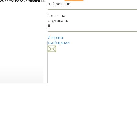
печелите повече значки >>
за 1 рецепти
Готвач на
седмицата:
0
Изпрати
съобщение:
оцарела