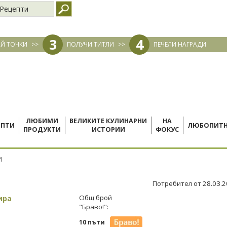
Рецепти
3
4
Й ТОЧКИ
>>
ПОЛУЧИ ТИТЛИ
>>
ПЕЧЕЛИ НАГРАДИ
ЛЮБИМИ
ВЕЛИКИТЕ КУЛИНАРНИ
НА
ЕПТИ
ЛЮБОПИТ
ПРОДУКТИ
ИСТОРИИ
ФОКУС
И
Потребител от 28.03.
ира
Общ брой
"Браво!":
10 пъти