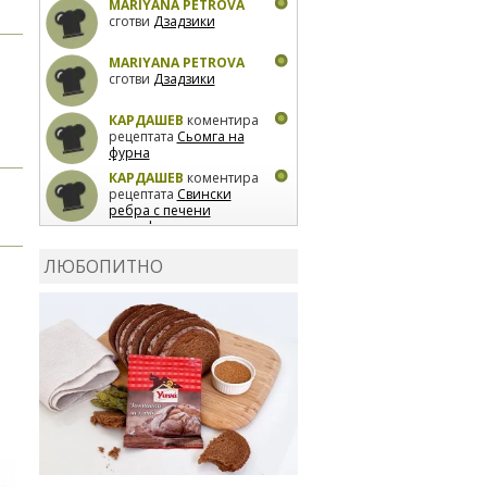
MARIYANA PETROVA
сготви
Дзадзики
MARIYANA PETROVA
сготви
Дзадзики
КАРДАШЕВ
коментира
рецептата
Сьомга на
фурна
КАРДАШЕВ
коментира
рецептата
Свински
ребра с печени
картофи
ВЛАДИМИРА
сготви
Пилешко с бяло вино и
ЛЮБОПИТНО
лимон
MARINA_VITA
коментира рецептата
Киноа със зеленчуци