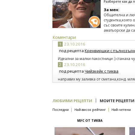
Разберете как да 
За мен:
Общителна и лю
студентка,която 
със своите кули
аматьорски да са 
Коментари
1
23.10.2016
под рецепта
Кренвиршки с пълнозър
Идеални за малки пакостници :) станаха ч
2
23.10.2016
под рецепта
Чийзкейк с тиква
направих му заливка от сметана,конд. мляк
беше старотноооо :)
3
23.10.2016
под рецепта
Сладка баница
|
ЛЮБИМИ РЕЦЕПТИ
МОИТЕ РЕЦЕПТИ
Стана нещо невероятно, но с 2 пакета кори
|
|
Последни
Най-висок рейтинг
Най-четени
4
23.07.2015
под рецепта
Сладкиш с какао
МУС ОТ ТИКВА
много обичам какаови сладкиши и този ста
5
21.07.2015