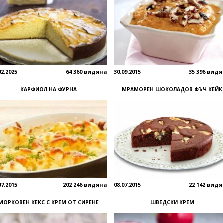
мен сладкиш \" :)
02.2025
64 360 видяна
30.09.2015
35 396 вид
КАРФИОЛ НА ФУРНА
МРАМОРЕН ШОКОЛАДОВ ФЪЧ КЕЙК
07.2015
202 246 видяна
08.07.2015
22 142 вид
МОРКОВЕН КЕКС С КРЕМ ОТ СИРЕНЕ
ШВЕДСКИ КРЕМ