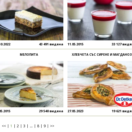
10.2022
43 491 видяна
11.05.2015
33 127 вид
МЕЛОПИТА
ХЛЕБЧЕТА СЪС СИРЕНЕ И МАГДАНОЗ
05.2015
29 540 видяна
27.05.2023
19 621 вид
<<
1
2
3
…
8
9
>>