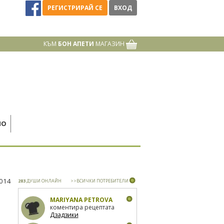
РЕГИСТРИРАЙ СЕ
ВХОД
КЪМ
БОН АПЕТИ
МАГАЗИН
НО
2014
283
ДУШИ ОНЛАЙН
>>ВСИЧКИ ПОТРЕБИТЕЛИ
MARIYANA PETROVA
коментира рецептата
Дзадзики