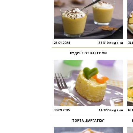
под рецепта
Вълшебен кейк
Да правила съм го и друг път под името \"У
23.01.2024
38 310 видяна
03.
ПУДИНГ ОТ КАРТОФИ
30.09.2015
14 727 видяна
16.
ТОРТА „КАРПАТКА“