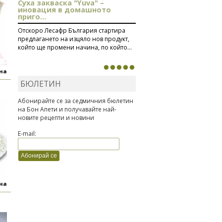
Суха закваска "Yuva" –
иновация в домашното
приго...
Отскоро Лесафр България стартира
предлагането на изцяло нов продукт,
който ще промени начина, по който...
яна
БЮЛЕТИН
Абонирайте се за седмичния бюлетин
на Бон Апети и получавайте най-
новите рецепти и новини
E-mail:
яна