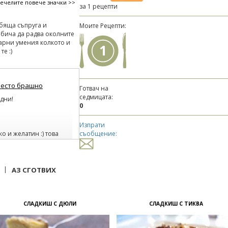
печелите повече значки >>
за 1 рецепти
бяща съпруга и
Моите Рецепти:
обича да радва околните
нарни умения колкото и
1
те :)
несто брашно
Готвач на
седмицата:
удни!
0
Изпрати
о и желатин :) това
съобщение:
|
АЗ СГОТВИХ
 се получи доста:)
СЛАДКИШ С ДЮЛИ
СЛАДКИШ С ТИКВА
на супер :)