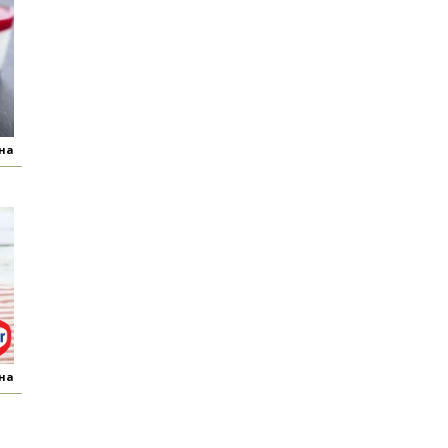
яна
яна