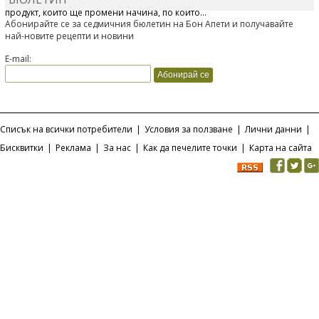
Отскоро Лесафр България стартира предлагането на изцяло нов
продукт, който ще промени начина, по който...
Абонирайте се за седмичния бюлетин на Бон Апети и получавайте
най-новите рецепти и новини
E-mail:
Списък на всички потребители
|
Условия за ползване
|
Лични данни
|
Бисквитки
|
Реклама
|
За нас
|
Как да печелите точки
|
Карта на сайта