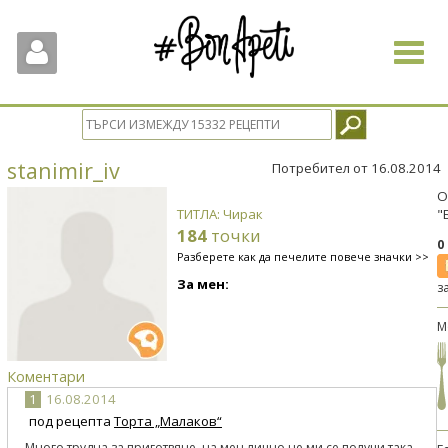
Toggle
navigat
stanimir_iv
Потребител от 16.08.2014
О
ТИТЛА: Чирак
"
184
точки
0
Разберете как да печелите повече значки >>
За мен:
з
М
Коментари
1
16.08.2014
под рецепта
Торта „Малаков“
Много трудна за приготвяне, на мен лично не ми се получи така,