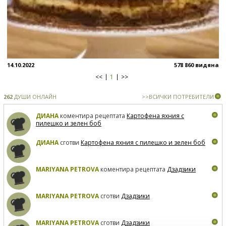
14.10.2022
578 860 видяна
<<
1
>>
262
ДУШИ ОНЛАЙН
>>ВСИЧКИ ПОТРЕБИТЕЛИ
ДИАНА
коментира рецептата
Картофена яхния с
пилешко и зелен боб
ДИАНА
сготви
Картофена яхния с пилешко и зелен боб
MARIYANA PETROVA
коментира рецептата
Дзадзики
MARIYANA PETROVA
сготви
Дзадзики
MARIYANA PETROVA
сготви
Дзадзики