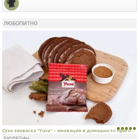
КАРДАШЕВ
коментира рецептата
Сьомга на фурна
ЛЮБОПИТНО
КАРДАШЕВ
коментира рецептата
Свински ребра с
печени картофи
Суха закваска "Yuva" – иновация в домашното приго...
БЮЛЕТИН