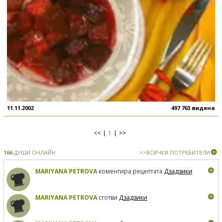
11.11.2002
497 763 видяна
<<
1
>>
166
ДУШИ ОНЛАЙН
>>ВСИЧКИ ПОТРЕБИТЕЛИ
MARIYANA PETROVA
коментира рецептата
Дзадзики
MARIYANA PETROVA
сготви
Дзадзики