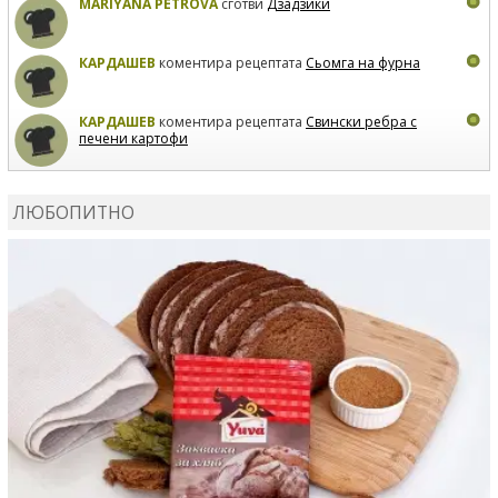
MARIYANA PETROVA
сготви
Дзадзики
КАРДАШЕВ
коментира рецептата
Сьомга на фурна
КАРДАШЕВ
коментира рецептата
Свински ребра с
печени картофи
ВЛАДИМИРА
сготви
Пилешко с бяло вино и лимон
ЛЮБОПИТНО
MARINA_VITA
коментира рецептата
Киноа със
зеленчуци