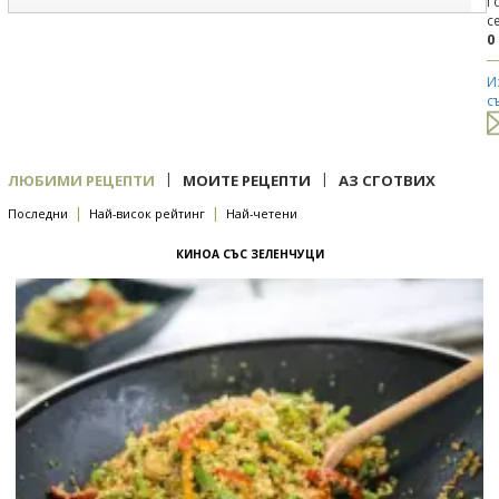
Г
с
0
И
с
|
|
ЛЮБИМИ РЕЦЕПТИ
МОИТЕ РЕЦЕПТИ
АЗ СГОТВИХ
|
|
Последни
Най-висок рейтинг
Най-четени
КИНОА СЪС ЗЕЛЕНЧУЦИ