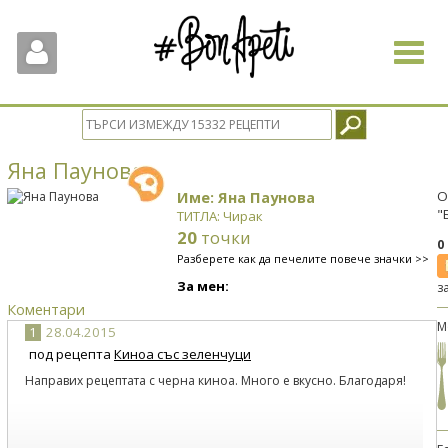
Toggle
navigat
Яна Паунова
Име: Яна Паунова
О
"
ТИТЛА: Чирак
20
точки
0
Разберете как да печелите повече значки >>
За мен:
з
Коментари
М
1
28.04.2015
под рецепта
Киноа със зеленчуци
Направих рецептата с черна киноа. Много е вкусно. Благодаря!