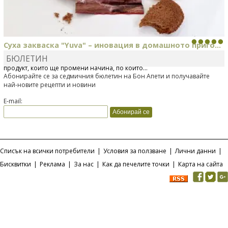
Суха закваска "Yuva" – иновация в домашното приго...
БЮЛЕТИН
Отскоро Лесафр България стартира предлагането на изцяло нов
продукт, който ще промени начина, по който...
Абонирайте се за седмичния бюлетин на Бон Апети и получавайте
най-новите рецепти и новини
E-mail:
Списък на всички потребители
|
Условия за ползване
|
Лични данни
|
Бисквитки
|
Реклама
|
За нас
|
Как да печелите точки
|
Карта на сайта