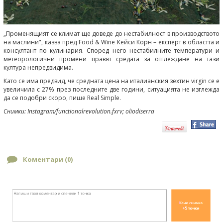
„Променящият се климат ще доведе до нестабилност в производството
на маслини", казва пред Food & Wine Кейси Корн – експерт в областта и
консултант по кулинария. Според него нестабилните температури и
метеорологични промени правят средата за отглеждане на тази
култура непредвидима.
Като се има предвид, че средната цена на италианския зехтин virgin се е
увеличила с 27% през последните две години, ситуацията не изглежда
да се подобри скоро, пише Real Simple.
Снимки: Instagram/functionalrevolution.fxrv; oliodiserra
Коментари (
0
)