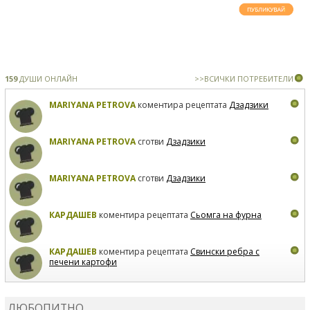
159
ДУШИ ОНЛАЙН
>>ВСИЧКИ ПОТРЕБИТЕЛИ
MARIYANA PETROVA
коментира рецептата
Дзадзики
MARIYANA PETROVA
сготви
Дзадзики
MARIYANA PETROVA
сготви
Дзадзики
КАРДАШЕВ
коментира рецептата
Сьомга на фурна
КАРДАШЕВ
коментира рецептата
Свински ребра с
печени картофи
ВЛАДИМИРА
сготви
Пилешко с бяло вино и лимон
ЛЮБОПИТНО