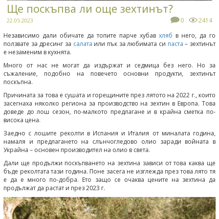
Ще поскъпва ли още зехтинът?
0
2414
22.05.2023
Независимо дали обичате да топите парче хубав
хляб
в него, да го
ползвате за дресинг за
салата
или пък за любимата си
паста
– зехтинът
е незаменим в кухнята.
Много от нас не могат да издържат и седмица без него. Но за
съжаление, подобно на повечето основни продукти, зехтинът
поскъпна.
Причината за това е сушата и горещините през лятото на 2022 г., които
засегнаха няколко региона за производство на зехтин в Европа. Това
доведе до лош сезон, по-малкото предлагане и в крайна сметка по-
висока цена.
Заедно с лошите реколти в Испания и Италия от миналата година,
намаля и предлагането на слънчогледово олио заради войната в
Украйна – основен производител на олио в света.
Дали ще продължи поскъпването на зехтина зависи от това каква ще
бъде реколтата тази година. Поне засега не изглежда през това лято тя
е да е много по-добра. Ето защо се очаква цените на зехтина да
продължат да растат и през 2023 г.