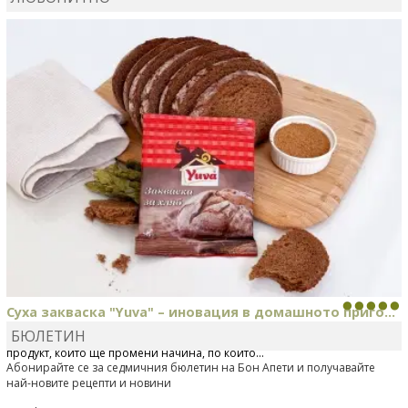
MARINA_VITA
коментира рецептата
Киноа със
зеленчуци
Суха закваска "Yuva" – иновация в домашното приго...
БЮЛЕТИН
Отскоро Лесафр България стартира предлагането на изцяло нов
продукт, който ще промени начина, по който...
Абонирайте се за седмичния бюлетин на Бон Апети и получавайте
най-новите рецепти и новини