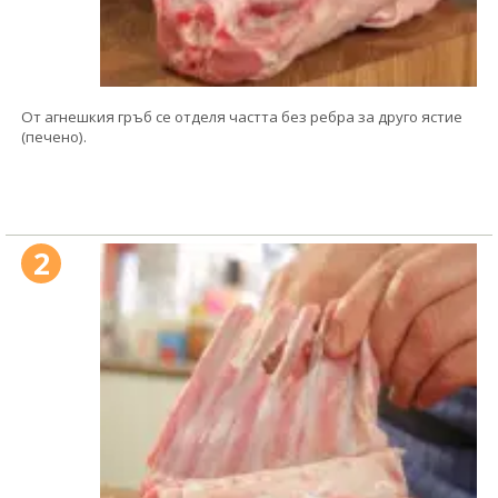
От агнешкия гръб се отделя частта без ребра за друго ястие
(печено).
2