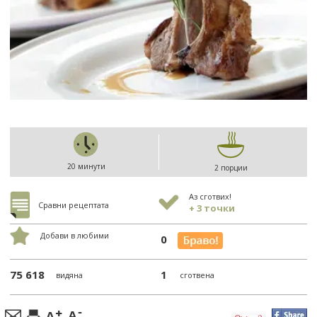
20 минути
2 порции
Аз сготвих!
Сравни рецептата
+ 3 точки
Добави в любими
0
75 618
1
видяна
сготвена