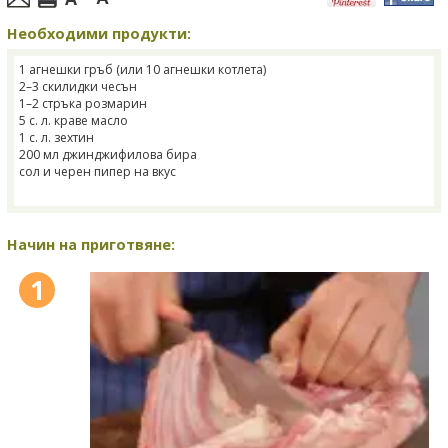
Необходими продукти:
1 агнешки гръб (или 10 агнешки котлета)
2–3 скилидки чесън
1–2 стръка розмарин
5 с. л. краве масло
1 с. л. зехтин
200 мл джинджифилова бира
сол и черен пипер на вкус
Начин на приготвяне:
1