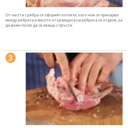
От частта с ребра се оформят котлети, като нож се прекарва
между ребрата и месото от краищата на ребрата се отделя, за
да може после да се хваща с пръсти.
3