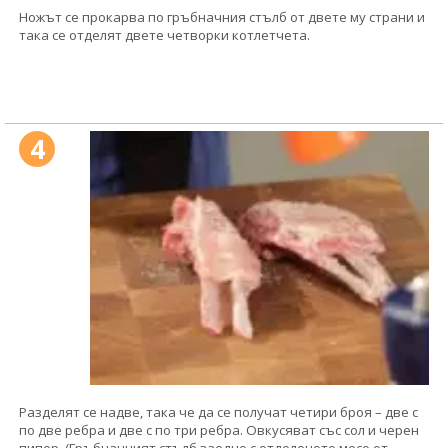
Ножът се прокарва по гръбначния стълб от двете му страни и
така се отделят двете четворки котлетчета.
4
Разделят се надве, така че да се получат четири броя – две с
по две ребра и две с по три ребра. Овкусяват със сол и черен
пипер. (Гръбначният стълб заедно с отделеното месо от