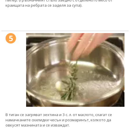
краищата на ребрата се заделя за супа).
5
В тиган се загряват зехтина и 3 с. л. от маслото, слагат се
намачканите скилидки чесън и розмаринът, колкото да
овкусят мазнината и се изваждат.