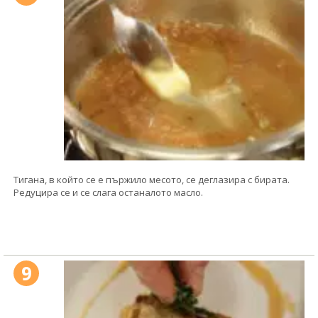
Тигана, в който се е пържило месото, се деглазира с бирата.
Редуцира се и се слага останалото масло.
9