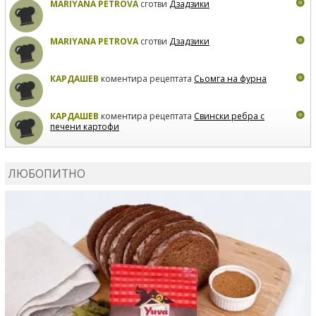
MARIYANA PETROVA
сготви
Дзадзики
MARIYANA PETROVA
сготви
Дзадзики
КАРДАШЕВ
коментира рецептата
Сьомга на фурна
КАРДАШЕВ
коментира рецептата
Свински ребра с
печени картофи
ВЛАДИМИРА
сготви
Пилешко с бяло вино и лимон
ЛЮБОПИТНО
MARINA_VITA
коментира рецептата
Киноа със
зеленчуци