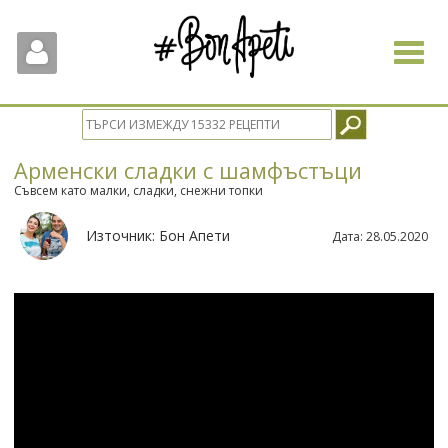
Toggle
navigat
Арменски сладки с шамфъстъци
Съвсем като малки, сладки, снежни топки
Източник:
Бон Апети
Дата:
28.05.2020