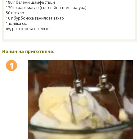
180 г белени шамфъстъци
170 г краве масло (със стайна температура)
50 г захар
10 г бурбонска ванилова захар
1 щипка сол
пудра захар за овалване
Начин на приготвяне:
1