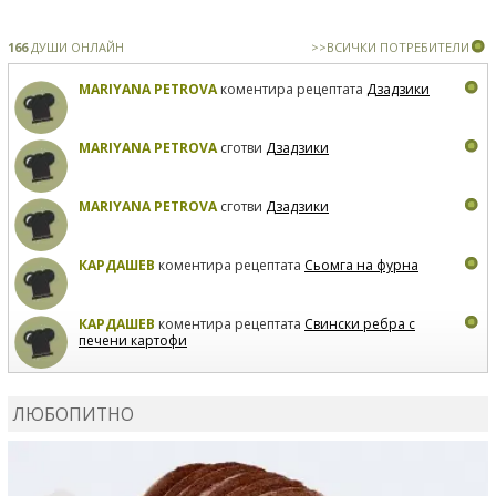
166
ДУШИ ОНЛАЙН
>>ВСИЧКИ ПОТРЕБИТЕЛИ
MARIYANA PETROVA
коментира рецептата
Дзадзики
MARIYANA PETROVA
сготви
Дзадзики
MARIYANA PETROVA
сготви
Дзадзики
КАРДАШЕВ
коментира рецептата
Сьомга на фурна
КАРДАШЕВ
коментира рецептата
Свински ребра с
печени картофи
ВЛАДИМИРА
сготви
Пилешко с бяло вино и лимон
ЛЮБОПИТНО
MARINA_VITA
коментира рецептата
Киноа със
зеленчуци