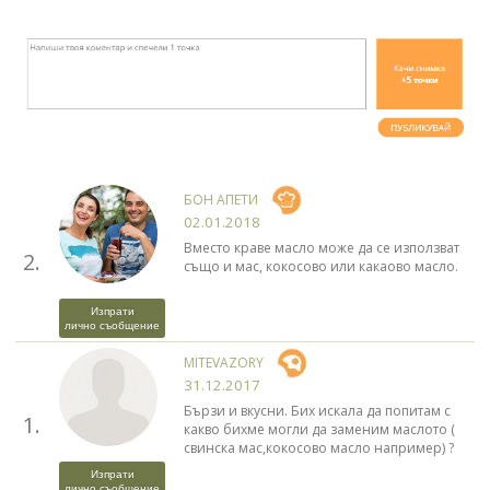
БОН АПЕТИ
02.01.2018
Вместо краве масло може да се използват
2.
също и мас, кокосово или какаово масло.
Изпрати
лично съобщение
MITEVAZORY
31.12.2017
Бързи и вкусни. Бих искала да попитам с
1.
какво бихме могли да заменим маслото (
свинска мас,кокосово масло например) ?
Изпрати
лично съобщение