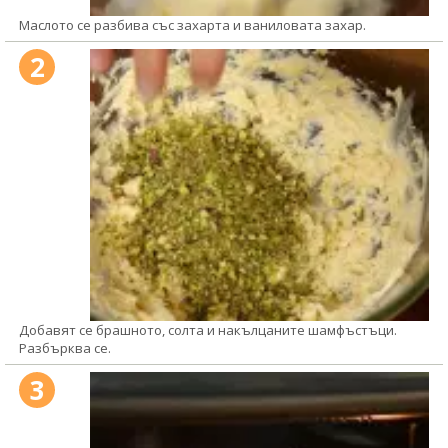
Маслото се разбива със захарта и ваниловата захар.
2
Добавят се брашното, солта и накълцаните шамфъстъци.
Разбърква се.
3