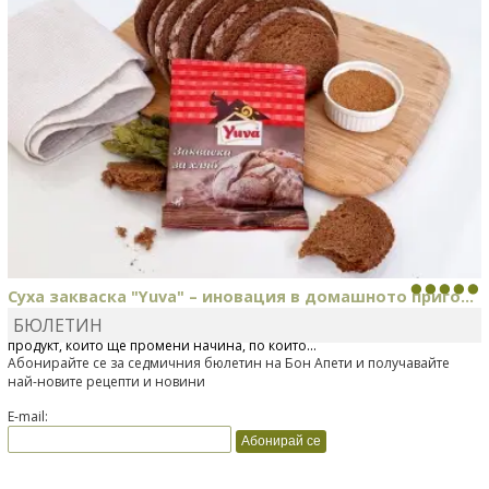
Суха закваска "Yuva" – иновация в домашното приго...
БЮЛЕТИН
Отскоро Лесафр България стартира предлагането на изцяло нов
продукт, който ще промени начина, по който...
Абонирайте се за седмичния бюлетин на Бон Апети и получавайте
най-новите рецепти и новини
E-mail: