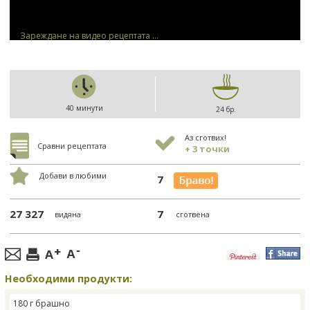
Зареждане на видео рецептата ...
40 минути
24 бр.
Аз сготвих!
Сравни рецептата
+ 3 точки
Добави в любими
7
27 327
7
видяна
сготвена
Необходими продукти:
180 г брашно