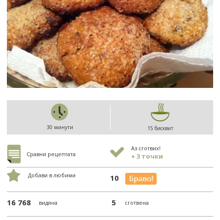
30 минути
15 бисквит
Аз сготвих!
Сравни рецептата
+ 3 точки
Добави в любими
10
16 768
5
видяна
сготвена