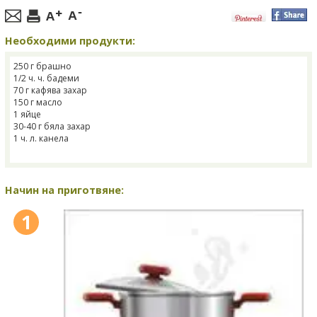
Необходими продукти:
250 г брашно
1/2 ч. ч. бадеми
70 г кафява захар
150 г масло
1 яйце
30-40 г бяла захар
1 ч. л. канела
Начин на приготвяне:
1