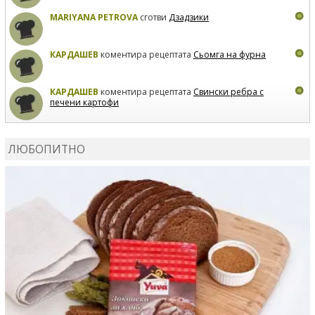
MARIYANA PETROVA
сготви
Дзадзики
КАРДАШЕВ
коментира рецептата
Сьомга на фурна
КАРДАШЕВ
коментира рецептата
Свински ребра с
печени картофи
ВЛАДИМИРА
сготви
Пилешко с бяло вино и лимон
ЛЮБОПИТНО
MARINA_VITA
коментира рецептата
Киноа със
зеленчуци