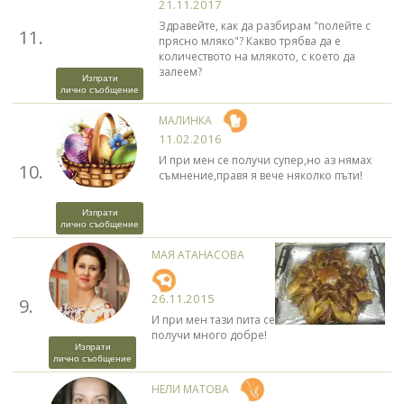
21.11.2017
Здравейте, как да разбирам "полейте с
11.
прясно мляко"? Какво трябва да е
количеството на млякото, с което да
залеем?
Изпрати
лично съобщение
МАЛИНКА
11.02.2016
И при мен се получи супер,но аз нямах
10.
съмнение,правя я вече няколко пъти!
Изпрати
лично съобщение
МАЯ АТАНАСОВА
26.11.2015
9.
И при мен тази пита се
получи много добре!
Изпрати
лично съобщение
НЕЛИ МАТОВА