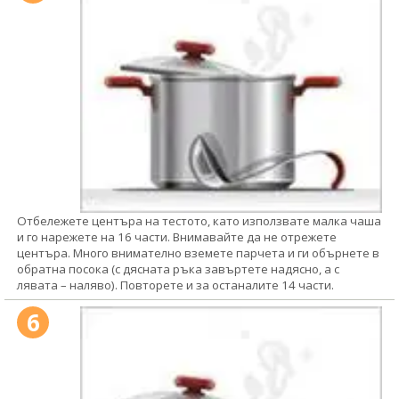
Отбележете центъра на тестото, като използвате малка чаша
и го нарежете на 16 части. Внимавайте да не отрежете
центъра. Много внимателно вземете парчета и ги обърнете в
обратна посока (с дясната ръка завъртете надясно, а с
лявата – наляво). Повторете и за останалите 14 части.
6