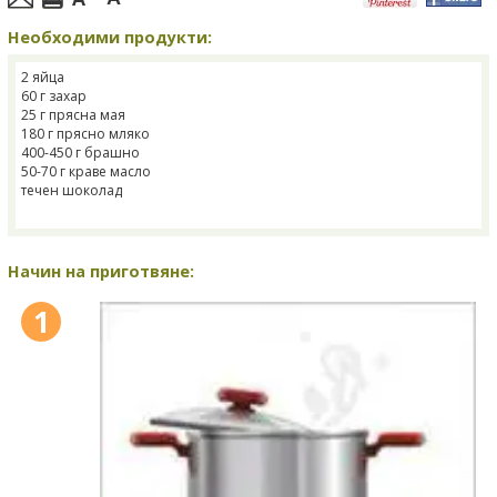
Необходими продукти:
2 яйца
60 г захар
25 г прясна мая
180 г прясно мляко
400-450 г брашно
50-70 г краве масло
течен шоколад
Начин на приготвяне:
1