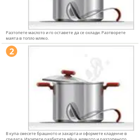
Разтопете маслото и го оставете да се охлади. Разтворете
маята в топло мляко.
2
В купа смесете брашното и захарта и оформете кладенче в
средата. Изсипете разбитите яйца, млякото и разтопеното