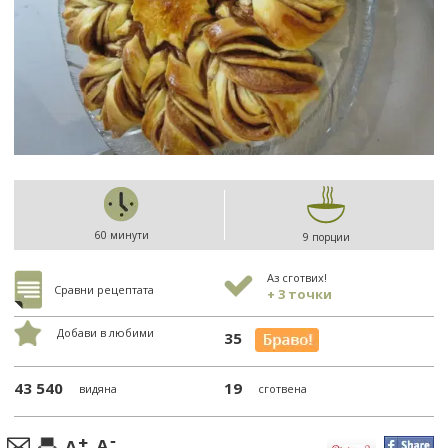
60 минути
9 порции
Аз сготвих!
Сравни рецептата
+ 3 точки
Добави в любими
35
43 540
19
видяна
сготвена