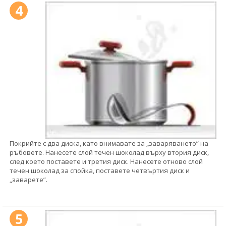
4
Покрийте с два диска, като внимавате за „заваряването” на
ръбовете. Нанесете слой течен шоколад върху втория диск,
след което поставете и третия диск. Нанесете отново слой
течен шоколад за спойка, поставете четвъртия диск и
„заварете”.
5