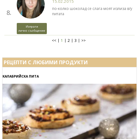
15.02.2015
по-колко шоколад се слага моят излиза в/у
8.
питата
Изпрати
лично съобщение
<<
1
2
3
>>
РЕЦЕПТИ С ЛЮБИМИ ПРОДУКТИ
КАЛАБРИЙСКА ПИТА