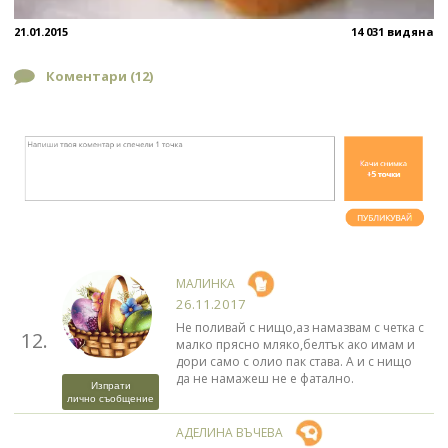
21.01.2015
14 031 видяна
Коментари (
12
)
МАЛИНКА
26.11.2017
Не поливай с нищо,аз намазвам с четка с
12.
малко прясно мляко,белтък ако имам и
дори само с олио пак става. А и с нищо
да не намажеш не е фатално.
Изпрати
лично съобщение
АДЕЛИНА ВЪЧЕВА