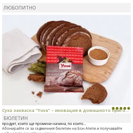
ЛЮБОПИТНО
MARINA_VITA
коментира рецептата
Киноа със
зеленчуци
Суха закваска "Yuva" – иновация в домашното приго...
БЮЛЕТИН
Отскоро Лесафр България стартира предлагането на изцяло нов
продукт, който ще промени начина, по който...
Абонирайте се за седмичния бюлетин на Бон Апети и получавайте