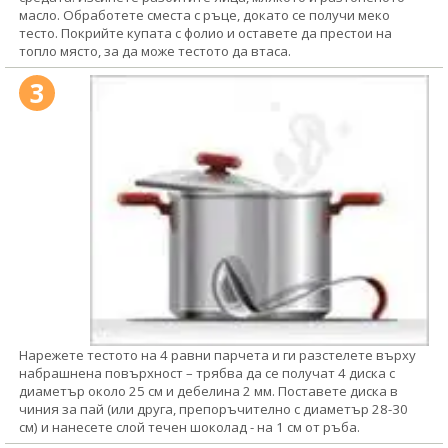
масло. Обработете сместа с ръце, докато се получи меко
тесто. Покрийте купата с фолио и оставете да престои на
топло място, за да може тестото да втаса.
3
Нарежете тестото на 4 равни парчета и ги разстелете върху
набрашнена повърхност – трябва да се получат 4 диска с
диаметър около 25 см и дебелина 2 мм. Поставете диска в
чиния за пай (или друга, препоръчително с диаметър 28-30
см) и нанесете слой течен шоколад - на 1 см от ръба.