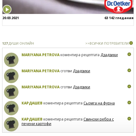
20.03.2021
63 142 гледания
127
ДУШИ ОНЛАЙН
>>ВСИЧКИ ПОТРЕБИТЕЛИ
MARIYANA PETROVA
коментира рецептата
Дзадзики
MARIYANA PETROVA
сготви
Дзадзики
MARIYANA PETROVA
сготви
Дзадзики
КАРДАШЕВ
коментира рецептата
Сьомга на фурна
КАРДАШЕВ
коментира рецептата
Свински ребра с
печени картофи
ВЛАДИМИРА
сготви
Пилешко с бяло вино и лимон