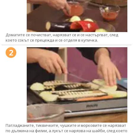
Доматите се почистват, нарязват се и се настъргват, след
което сокът се прецежда и се отделя в купичка.
2
Патладжаните, тиквичките, чушките и морковите се нарязват
по дължина на филии, а лукът се нарязва на шайби, след което