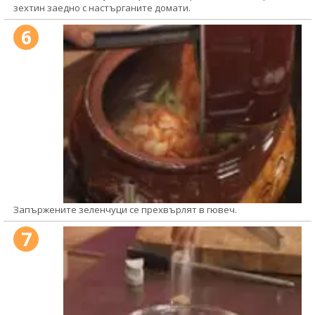
зехтин заедно с настърганите домати.
6
Запържените зеленчуци се прехвърлят в гювеч.
7