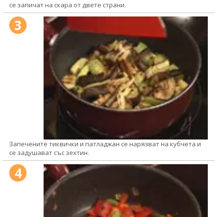
се запичат на скара от двете страни.
3
Запечените тиквички и патладжан се нарязват на кубчета и
се задушават със зехтин.
4