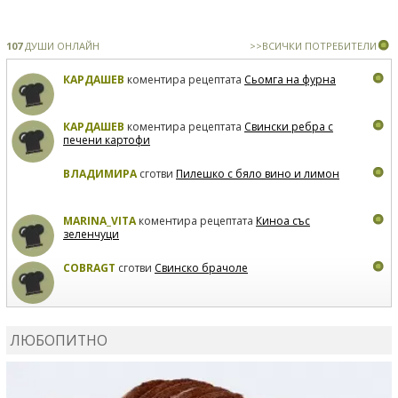
107
ДУШИ ОНЛАЙН
>>ВСИЧКИ ПОТРЕБИТЕЛИ
КАРДАШЕВ
коментира рецептата
Сьомга на фурна
КАРДАШЕВ
коментира рецептата
Свински ребра с
печени картофи
ВЛАДИМИРА
сготви
Пилешко с бяло вино и лимон
MARINA_VITA
коментира рецептата
Киноа със
зеленчуци
COBRAGT
сготви
Свинско брачоле
EVTEDI
сготви
Печени свински ребра
ЛЮБОПИТНО
DANKOLOVA
сготви
Фокача със синьо сирене, лук и
орехи