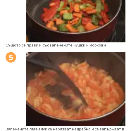
Същото се прави и със запечените чушки и моркови.
5
Запечените глави лук се нарязват надребно и се запържват в