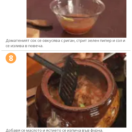
Доматеният сок се овкусява с риган, стрит зелен пипер и сол и
се излива в гювеча.
8
Добавя се маслото и ястието се изпича във фурна.