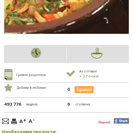
Аз сготвих!
Сравни рецептата
+ 3 точки
Добави в любими
0
493 776
0
видяна
сготвена
Необходими продукти: