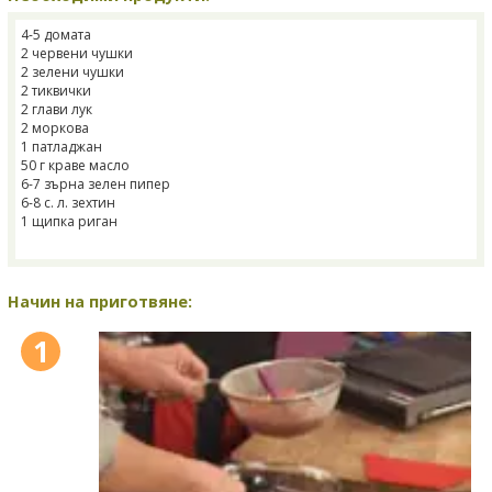
4-5 домата
2 червени чушки
2 зелени чушки
2 тиквички
2 глави лук
2 моркова
1 патладжан
50 г краве масло
6-7 зърна зелен пипер
6-8 с. л. зехтин
1 щипка риган
Начин на приготвяне:
1