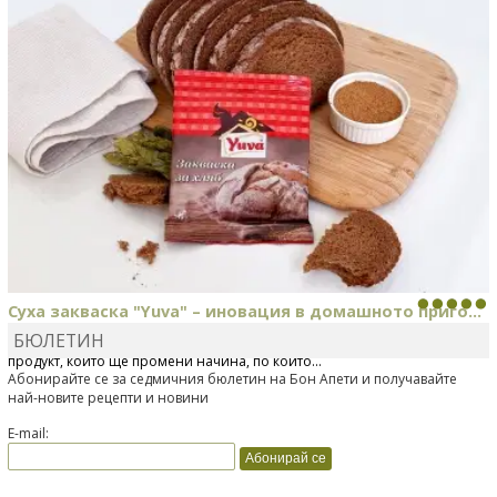
Суха закваска "Yuva" – иновация в домашното приго...
БЮЛЕТИН
Отскоро Лесафр България стартира предлагането на изцяло нов
продукт, който ще промени начина, по който...
Абонирайте се за седмичния бюлетин на Бон Апети и получавайте
най-новите рецепти и новини
E-mail: