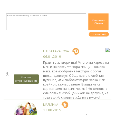
ELITSA LAZAROVA
06.01.2019
Правя го за втори път! Много ми хареса на
мен и на повечето хора вкъщи! Толкова
мека, кремообразна текстура, с богат
9.
шоколадов вкус! Общо взето с хлебния
Изпрати
пудинг е, или любов от първа хапка, или
лично съобщение
крайно разочарование. Вкъщи не се
хареса само на един човек :) Но феновете
сме повече! Изобщо никой не допусна, че
това е хляб с корите :) Да ви е вкусно!
МАЛИНКА
13.08.2015