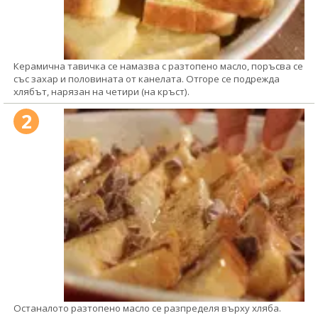
Керамична тавичка се намазва с разтопено масло, поръсва се
със захар и половината от канелата. Отгоре се подрежда
хлябът, нарязан на четири (на кръст).
2
Останалото разтопено масло се разпределя върху хляба.