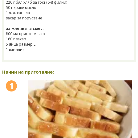
220 г бял хляб за тост (6-8 филии)
50 г краве масло
1 ч. л. канела
захар за поръсване
за млечната смес:
800 мл прясно мляко
160 г захар
5 яйца размер L
1 ванилия
Начин на приготвяне:
1