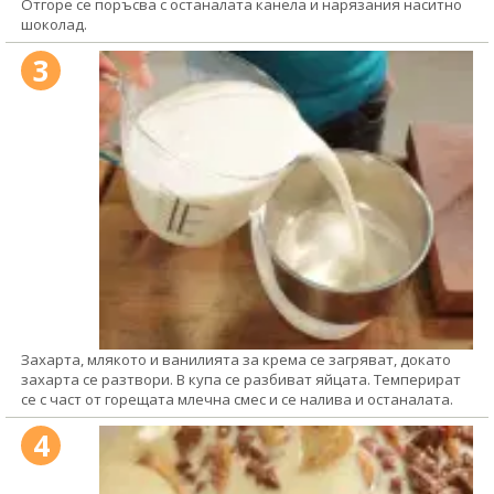
Отгоре се поръсва с останалата канела и нарязания наситно
шоколад.
3
Захарта, млякото и ванилията за крема се загряват, докато
захарта се разтвори. В купа се разбиват яйцата. Темперират
се с част от горещата млечна смес и се налива и останалата.
4