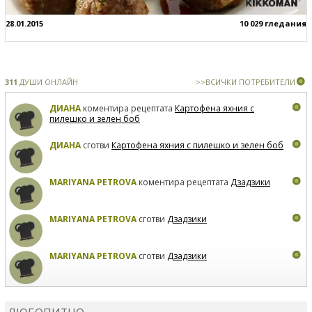
28.01.2015
10 029 гледания
311
ДУШИ ОНЛАЙН
>>ВСИЧКИ ПОТРЕБИТЕЛИ
ДИАНА
коментира рецептата
Картофена яхния с
пилешко и зелен боб
ДИАНА
сготви
Картофена яхния с пилешко и зелен боб
MARIYANA PETROVA
коментира рецептата
Дзадзики
MARIYANA PETROVA
сготви
Дзадзики
MARIYANA PETROVA
сготви
Дзадзики
КАРДАШЕВ
коментира рецептата
Сьомга на фурна