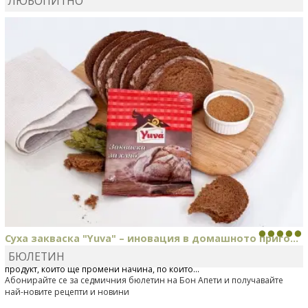
ЛЮБОПИТНО
КАРДАШЕВ
коментира рецептата
Свински ребра с
печени картофи
Суха закваска "Yuva" – иновация в домашното приго...
БЮЛЕТИН
Отскоро Лесафр България стартира предлагането на изцяло нов
продукт, който ще промени начина, по който...
Абонирайте се за седмичния бюлетин на Бон Апети и получавайте
най-новите рецепти и новини