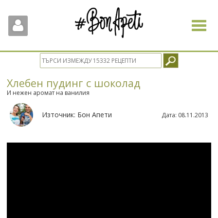
Toggle
navigat
Хлебен пудинг с шоколад
И нежен аромат на ванилия
Източник:
Бон Апети
Дата:
08.11.2013