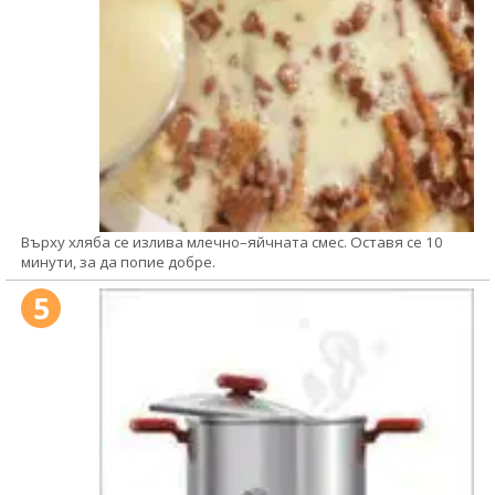
Върху хляба се излива млечно–яйчната смес. Оставя се 10
минути, за да попие добре.
5