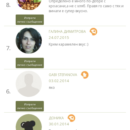
Определено е много по-добре с
8.
кроасани,а не с хляб. Правя го само с тях и
винаги е супер вкусно.
Изпрати
лично съобщение
ГАЛИНА ДИМИТРОВА
24.07.2015
Крем карамелен вкус :)
7.
Изпрати
лично съобщение
GABI STEFANOVA
03.02.2014
яко
6.
Изпрати
лично съобщение
ДОНИКА
30.01.2014