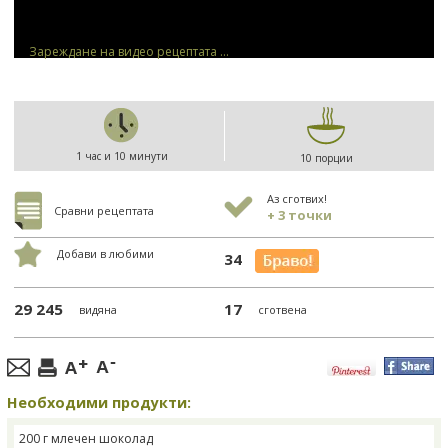
Зареждане на видео рецептата ...
1 час и 10 минути
10 порции
Аз сготвих!
Сравни рецептата
+ 3 точки
Добави в любими
34
29 245
17
видяна
сготвена
Необходими продукти:
200 г млечен шоколад