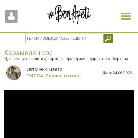
Toggle
navigat
Карамелен сос
Идеален за палачинки, торти, сладолед или… директно от буркана
Източник:
Цвети
Дата:
24.06.2025
ТИТЛА: Главен готвач