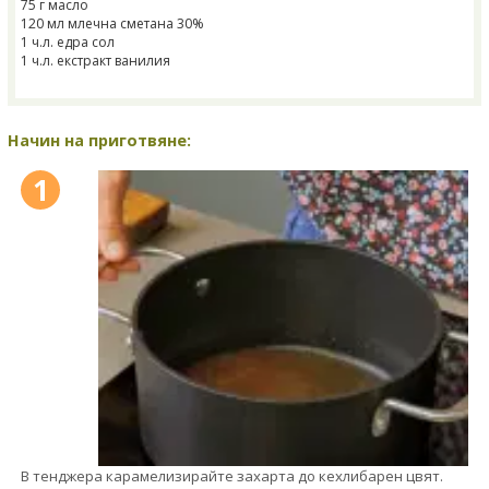
75 г масло
120 мл млечна сметана 30%
1 ч.л. едра сол
1 ч.л. екстракт ванилия
Начин на приготвяне:
1
В тенджера карамелизирайте захарта до кехлибарен цвят.