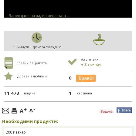
Зареждане на видео рецептата ...
15 минути + време за охлаждане
Аз сготвих!
Сравни рецептата
+ 3 точки
Добави в любими
0
11 473
1
видяна
сготвена
Необходими продукти:
200 г захар