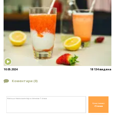
10.05.2024
18 134 видяна
Коментари (
0
)