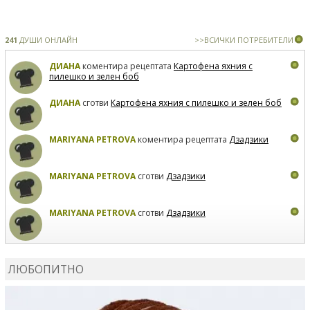
241
ДУШИ ОНЛАЙН
>>ВСИЧКИ ПОТРЕБИТЕЛИ
ДИАНА
коментира рецептата
Картофена яхния с
пилешко и зелен боб
ДИАНА
сготви
Картофена яхния с пилешко и зелен боб
MARIYANA PETROVA
коментира рецептата
Дзадзики
MARIYANA PETROVA
сготви
Дзадзики
MARIYANA PETROVA
сготви
Дзадзики
КАРДАШЕВ
коментира рецептата
Сьомга на фурна
ЛЮБОПИТНО
КАРДАШЕВ
коментира рецептата
Свински ребра с
печени картофи