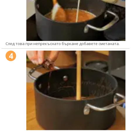
След това при непрекъснато бъркане добавете сметаната.
4