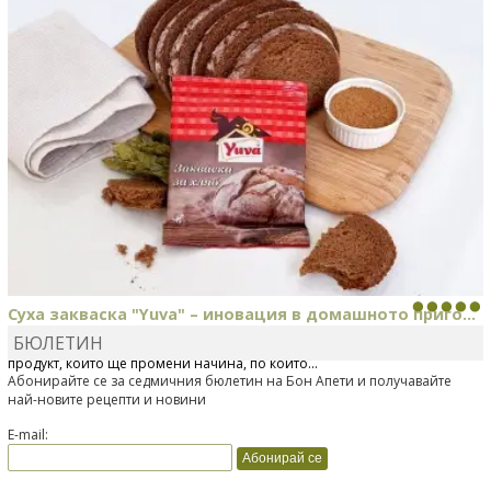
Суха закваска "Yuva" – иновация в домашното приго...
БЮЛЕТИН
Отскоро Лесафр България стартира предлагането на изцяло нов
продукт, който ще промени начина, по който...
Абонирайте се за седмичния бюлетин на Бон Апети и получавайте
най-новите рецепти и новини
E-mail: