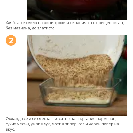
Хлябът се смила на фини трохи и се запича в сгорещен тиган,
без мазнина, до златисто.
2
Охлажда се и се смесва със ситно настъргания пармезан,
сухия чесън, дивия лук, лютия пипер, сол и черен пипер на
вкус.