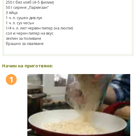
250 г бял хляб (4–5 филии)
50 г сирене „Пармезан“
3 яйца
1 ч. л. сушен див лук
1 ч. л. сух чесън
1/4 ч. л. лют червен пипер (на люспи)
сол и черен пипер на вкус
зехтин за поливане
брашно за овалване
Начин на приготвяне:
1