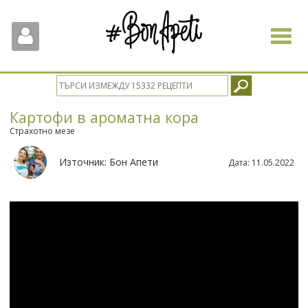
Toggle
navigat
Картофи в ароматна кора
Страхотно мезе
Източник:
Бон Апети
Дата:
11.05.2022