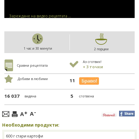
Зареждане на видео рецептата ...
1 час и 30 минути
2 порции
Аз сготвих!
Сравни рецептата
+ 3 точки
Добави в любими
11
16 037
5
видяна
сготвена
Необходими продукти:
600 г стари картофи