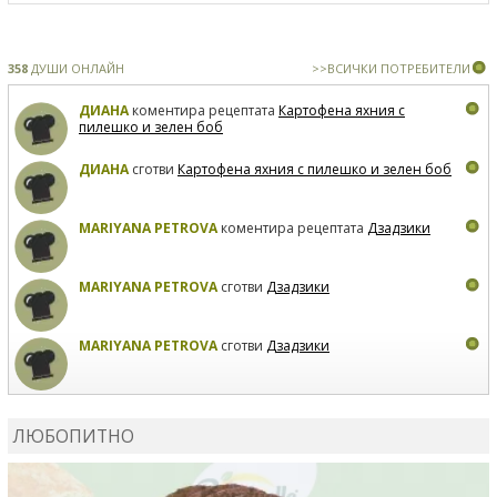
358
ДУШИ ОНЛАЙН
>>ВСИЧКИ ПОТРЕБИТЕЛИ
ДИАНА
коментира рецептата
Картофена яхния с
пилешко и зелен боб
ДИАНА
сготви
Картофена яхния с пилешко и зелен боб
MARIYANA PETROVA
коментира рецептата
Дзадзики
MARIYANA PETROVA
сготви
Дзадзики
MARIYANA PETROVA
сготви
Дзадзики
КАРДАШЕВ
коментира рецептата
Сьомга на фурна
ЛЮБОПИТНО
КАРДАШЕВ
коментира рецептата
Свински ребра с
печени картофи