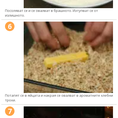
Посоляват се и се овалват в брашното. Изтупват се от
излишното.
6
Потапят се в яйцата и накрая се овалват в ароматните хлебни
трохи.
7