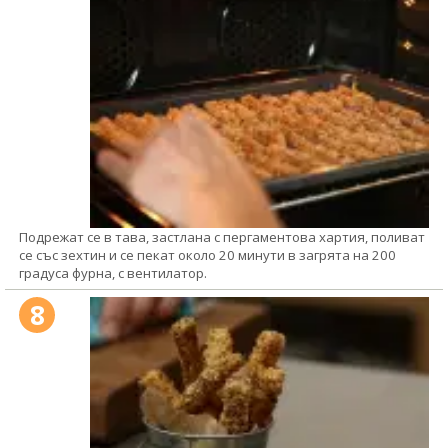
Подрежат се в тава, застлана с пергаментова хартия, поливат
се със зехтин и се пекат около 20 минути в загрята на 200
градуса фурна, с вентилатор.
8