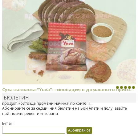
Открийте новите Croustis бургери и крокети на Bond...
БЮЛЕТИН
Bonduelle току-що представи нова вълнуваща продуктова линия
Croustis – бургери и крокети от 100% ароматни...
Абонирайте се за седмичния бюлетин на Бон Апети и получавайте
най-новите рецепти и новини
E-mail: