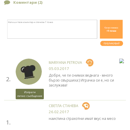
Коментари (
2
)
MARIYANA PETROVA
05.03.2017
Добре, че ги снимах веднага - много
2.
бързо свършиха:) Играчка си е, но си
заслужава!
Изпрати
лично съобщение
СВЕТЛА СТАНЕВА
26.02.2017
наистина страхотни имат вкус на месо
1.