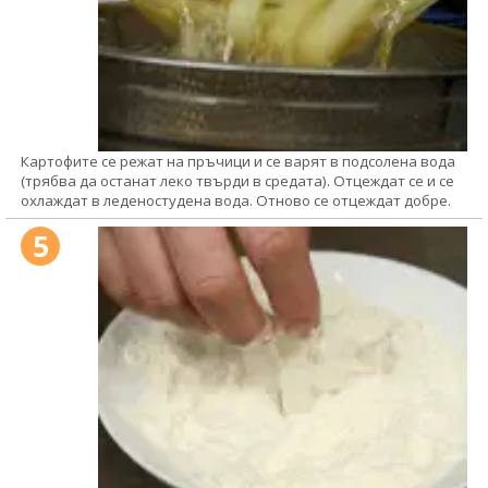
Картофите се режат на пръчици и се варят в подсолена вода
(трябва да останат леко твърди в средата). Отцеждат се и се
охлаждат в леденостудена вода. Отново се отцеждат добре.
5