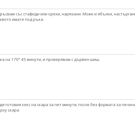
ръсвам със стафиди или орехи, нарязани. Може и ябълки, настърган
квото имате под ръка.
ка на 170° 45 минути, и проверявам с дървен шиш.
дя готовия кекс на скара за пет минути, после без формата за печен
рху скара.