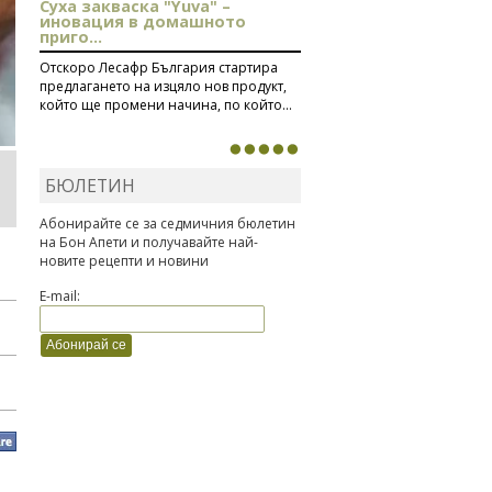
Суха закваска "Yuva" –
иновация в домашното
приго...
Отскоро Лесафр България стартира
предлагането на изцяло нов продукт,
който ще промени начина, по който...
БЮЛЕТИН
Абонирайте се за седмичния бюлетин
на Бон Апети и получавайте най-
новите рецепти и новини
E-mail: