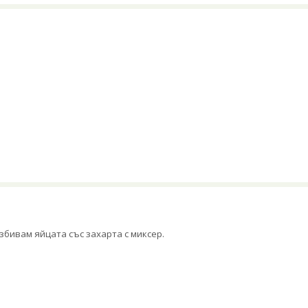
збивам яйцата със захарта с миксер.