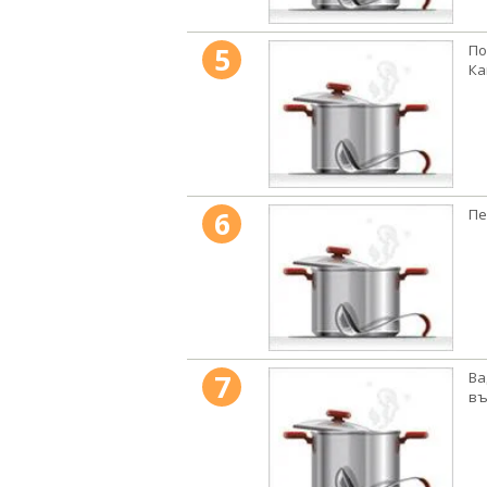
5
По
Ка
6
Пе
7
Ва
въ