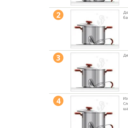
2
До
ба
3
Де
4
Из
Сл
ша