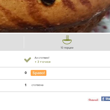
10 порции
Аз сготвих!
+ 3 точки
0
1
сготвена