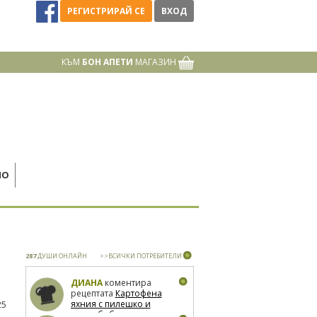
РЕГИСТРИРАЙ СЕ
ВХОД
КЪМ
БОН АПЕТИ
МАГАЗИН
НО
287
ДУШИ ОНЛАЙН
>>ВСИЧКИ ПОТРЕБИТЕЛИ
ДИАНА
коментира
рецептата
Картофена
яхния с пилешко и
25
зелен боб