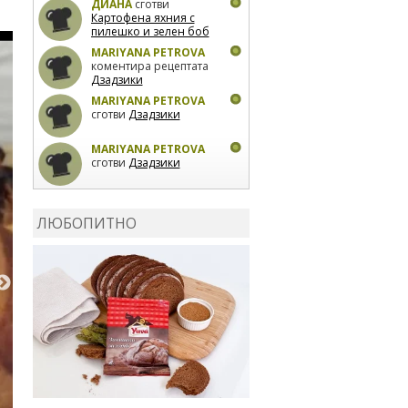
ДИАНА
сготви
Картофена яхния с
пилешко и зелен боб
MARIYANA PETROVA
коментира рецептата
Дзадзики
MARIYANA PETROVA
сготви
Дзадзики
MARIYANA PETROVA
сготви
Дзадзики
КАРДАШЕВ
коментира
рецептата
Сьомга на
ЛЮБОПИТНО
фурна
КАРДАШЕВ
коментира
рецептата
Свински
ребра с печени
картофи