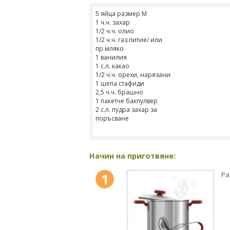
5 яйца размер М
1 ч.ч. захар
1/2 ч.ч. олио
1/2 ч.ч. газ.питие/ или
пр.мляко
1 ванилия
1 с.л. какао
1/2 ч.ч. орехи, нарязани
1 шепа стафиди
2,5 ч.ч. брашно
1 пакетче бакпулвер
2 с.л. пудра захар за
поръсване
Начин на приготвяне:
1
Ра