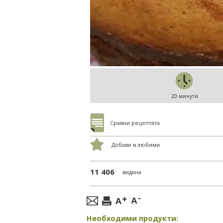
20 минути
Сравни рецептата
Добави в любими
11 406
видяна
Необходими продукти: