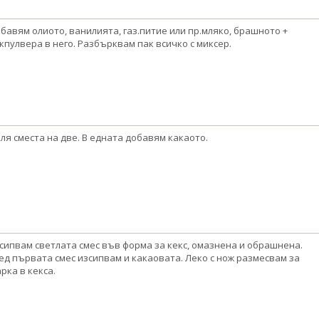
бавям олиото, ванилията, газ.питие или пр.мляко, брашното +
кпулвера в него. Разбърквам пак всичко с миксер.
ля сместа на две. В едната добавям какаото.
сипвам светлата смес във форма за кекс, омазнена и обрашнена.
ед първата смес изсипвам и какаовата. Леко с нож размесвам за
рка в кекса.