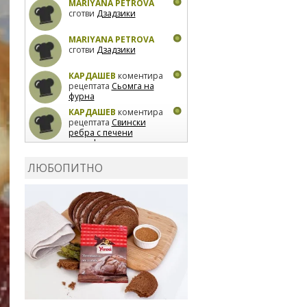
MARIYANA PETROVA
сготви
Дзадзики
MARIYANA PETROVA
сготви
Дзадзики
КАРДАШЕВ
коментира
рецептата
Сьомга на
фурна
КАРДАШЕВ
коментира
рецептата
Свински
ребра с печени
картофи
ВЛАДИМИРА
сготви
Пилешко с бяло вино и
ЛЮБОПИТНО
лимон
MARINA_VITA
коментира рецептата
Киноа със зеленчуци