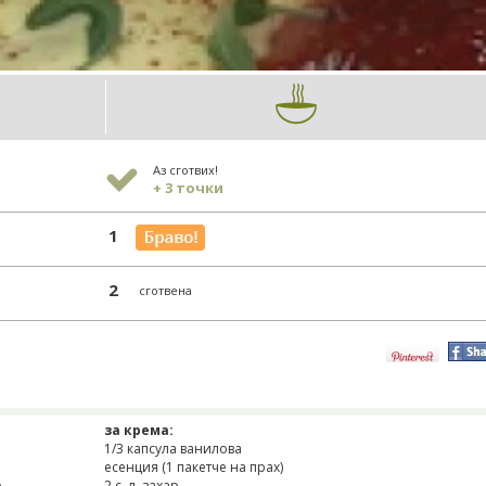
Аз сготвих!
+ 3 точки
1
2
сготвена
за крема:
1/3 капсула ванилова
есенция (1 пакетче на прах)
о
2 с. л. захар