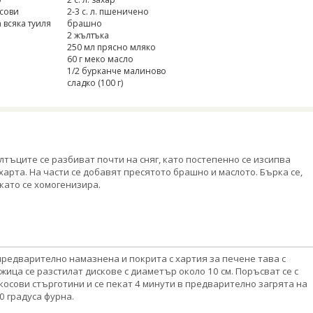
осови
2-3 с. л. пшеничено
 всяка туиля
брашно
2 жълтъка
250 мл прясно мляко
60 г меко масло
1/2 бурканче малиново
сладко (100 г)
лтъците се разбиват почти на сняг, като постепенно се изсипва
харта. На части се добавят пресятото брашно и маслото. Бърка се,
като се хомогенизира.
предварително намазнена и покрита с хартия за печене тава с
жица се разстилат дискове с диаметър около 10 см. Поръсват се с
косови стърготини и се пекат 4 минути в предварително загрята на
0 градуса фурна.