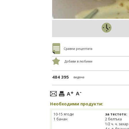
Сравни рецептата
Добави в любими
484 395
видяна
Необходими продукти:
10-15 ягоди
за тестото:
1 банан
2 белтъка
1/2 ч. ч. захар
4 с. л. брашн