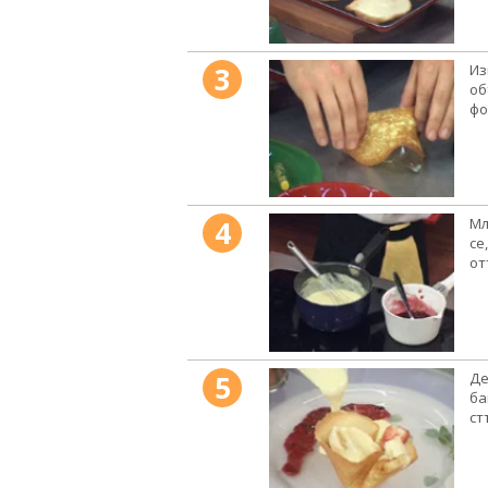
3
Из
об
фо
4
Мл
се
от
5
Де
ба
ст