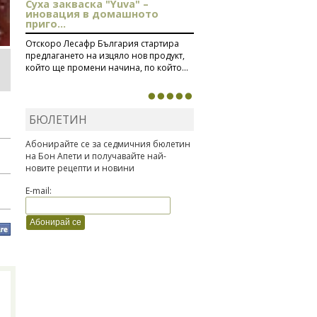
Суха закваска "Yuva" –
иновация в домашното
приго...
Отскоро Лесафр България стартира
предлагането на изцяло нов продукт,
който ще промени начина, по който...
БЮЛЕТИН
Абонирайте се за седмичния бюлетин
на Бон Апети и получавайте най-
новите рецепти и новини
E-mail: