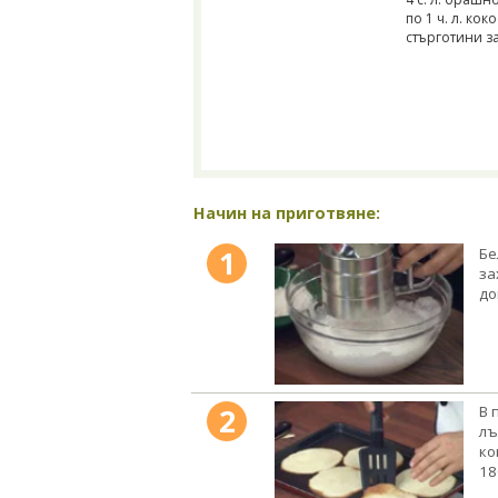
по 1 ч. л. кок
стърготини за
Начин на приготвяне:
1
Бе
за
до
2
В 
лъ
ко
18