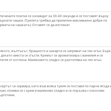
печените платки се охлаждат за 30-40 секунди и се поставят върху
ърнати чашки. (Туилята трябва да прилепне максимално добре по
рмата на чашката.) Оставят се да изстинат.
якото, жълтъкът, брашното и захарта се загряват на тих огън. Бърк
, докато сместа се сгъсти. Кремът се ароматизира с ванилия и се
тегля от котлона. Малиновото сладко се разтопява на тих огън.
сертът се сервира, като във всяка туиля се поставя по парче ягода 
нан, полива се с крем и малиново сладко и се поръсва с кокосови
ърготини.