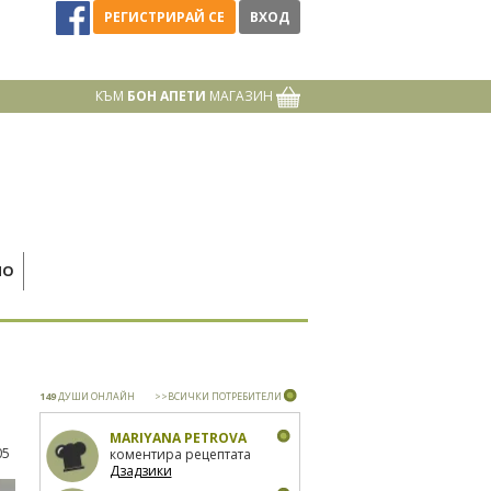
РЕГИСТРИРАЙ СЕ
ВХОД
КЪМ
БОН АПЕТИ
МАГАЗИН
НО
149
ДУШИ ОНЛАЙН
>>ВСИЧКИ ПОТРЕБИТЕЛИ
MARIYANA PETROVA
05
коментира рецептата
Дзадзики