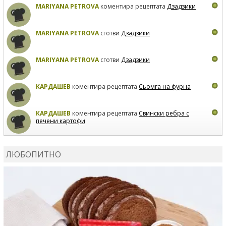
MARIYANA PETROVA
коментира рецептата
Дзадзики
MARIYANA PETROVA
сготви
Дзадзики
MARIYANA PETROVA
сготви
Дзадзики
КАРДАШЕВ
коментира рецептата
Сьомга на фурна
КАРДАШЕВ
коментира рецептата
Свински ребра с
печени картофи
ВЛАДИМИРА
сготви
Пилешко с бяло вино и лимон
ЛЮБОПИТНО
MARINA_VITA
коментира рецептата
Киноа със
зеленчуци