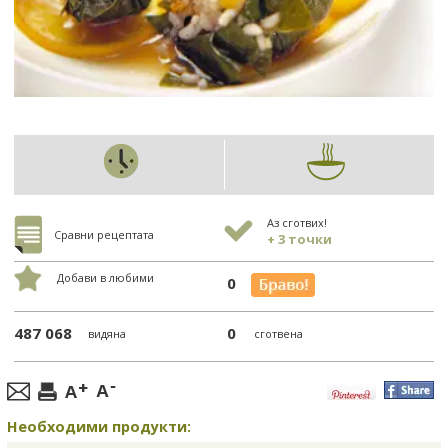
Аз сготвих!
Сравни рецептата
+ 3 точки
Добави в любими
0
487 068
0
видяна
сготвена
Необходими продукти: