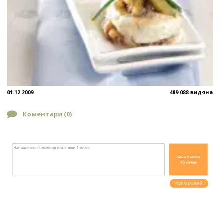
01.12.2009
489 088 видяна
Коментари (
0
)