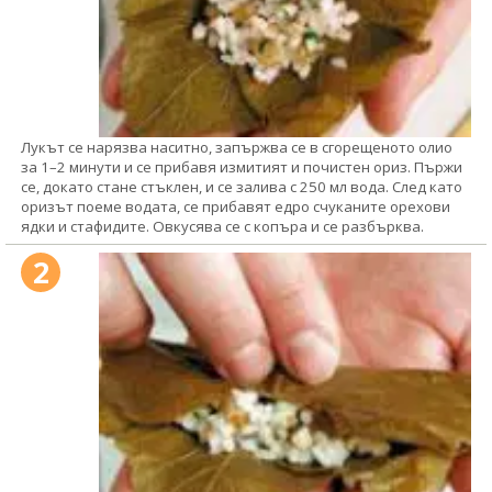
Лукът се нарязва наситно, запържва се в сгорещеното олио
за 1–2 минути и се прибавя измитият и почистен ориз. Пържи
се, докато стане стъклен, и се залива с 250 мл вода. След като
оризът поеме водата, се прибавят едро счуканите орехови
ядки и стафидите. Овкусява се с копъра и се разбърква.
2