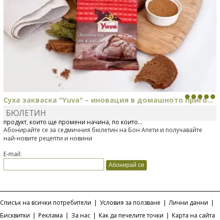
Суха закваска "Yuva" – иновация в домашното приго...
БЮЛЕТИН
Отскоро Лесафр България стартира предлагането на изцяло нов
продукт, който ще промени начина, по който...
Абонирайте се за седмичния бюлетин на Бон Апети и получавайте
най-новите рецепти и новини
E-mail:
Списък на всички потребители
|
Условия за ползване
|
Лични данни
|
Бисквитки
|
Реклама
|
За нас
|
Как да печелите точки
|
Карта на сайта