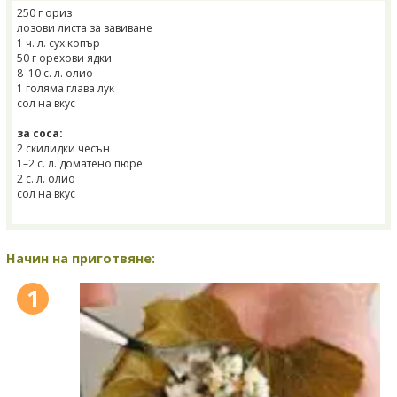
250 г ориз
лозови листа за завиване
1 ч. л. сух копър
50 г орехови ядки
8–10 с. л. олио
1 голяма глава лук
сол на вкус
за соса:
2 скилидки чесън
1–2 с. л. доматено пюре
2 с. л. олио
сол на вкус
Начин на приготвяне:
1