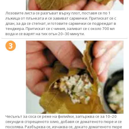
Лозовите листа се разгъват върху плот, поставя се по 1
лъжица от плънката и се завиват сармички. Притискат се с
длан, за да се стегнат, и готовите сармички се подреждат в
тенджера. Притискат се с чиния, заливат се с около 700 мл
вода и се варят на тих огън 20–30 минути.
3
Чесънът за соса се реже на филийки, запържва се за 10–20
секунди в сгорещеното олио, добавя се доматеното пюре и се
посолява. Разбърква се, изчаква се, докато доматеното пюре