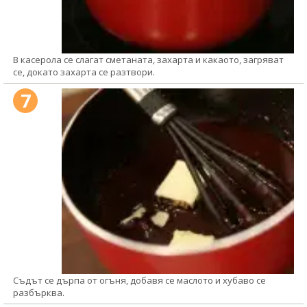
В касерола се слагат сметаната, захарта и какаото, загряват
се, докато захарта се разтвори.
7
Съдът се дърпа от огъня, добавя се маслото и хубаво се
разбърква.