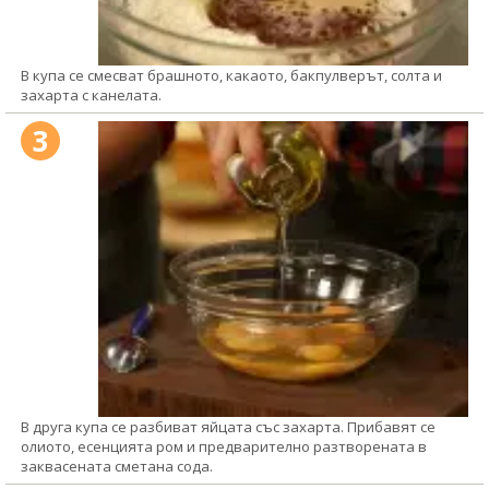
В купа се смесват брашното, какаото, бакпулверът, солта и
захарта с канелата.
3
В друга купа се разбиват яйцата със захарта. Прибавят се
олиото, есенцията ром и предварително разтворената в
заквасената сметана сода.