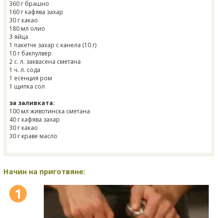
360 г брашно
160 г кафява захар
30 г какао
180 мл олио
3 яйца
1 пакетче захар с канела (10 г)
10 г бакпулвер
2 с. л. заквасена сметана
1 ч. л. сода
1 есенция ром
1 щипка сол
за заливката:
100 мл животинска сметана
40 г кафява захар
30 г какао
30 г краве масло
Начин на приготвяне:
1