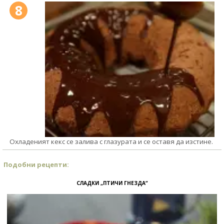
8
Охладеният кекс се залива с глазурата и се оставя да изстине.
Подобни рецепти:
СЛАДКИ „ПТИЧИ ГНЕЗДА“