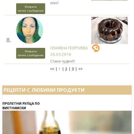
кекс!
Изпрати
лично съобщение
8.
ПЛАМЕНА ГЕОРГИЕВА
Изпрати
26.03.2016
лично съобщение
Стана чуден!!!
<<
1
2
3
>>
РЕЦЕПТИ С ЛЮБИМИ ПРОДУКТИ
ПРОЛЕТНИ РУЛЦА ПО
ВИЕТНАМСКИ