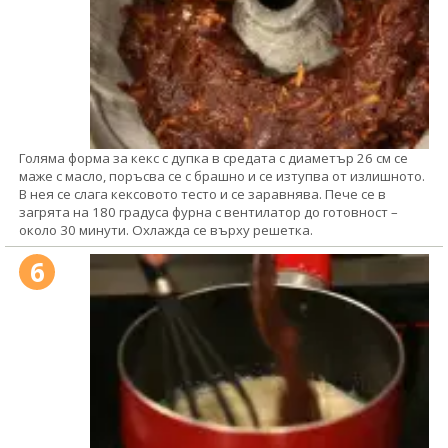
Голяма форма за кекс с дупка в средата с диаметър 26 см се
маже с масло, поръсва се с брашно и се изтупва от излишното.
В нея се слага кексовото тесто и се заравнява. Пече се в
загрята на 180 градуса фурна с вентилатор до готовност –
около 30 минути. Охлажда се върху решетка.
6