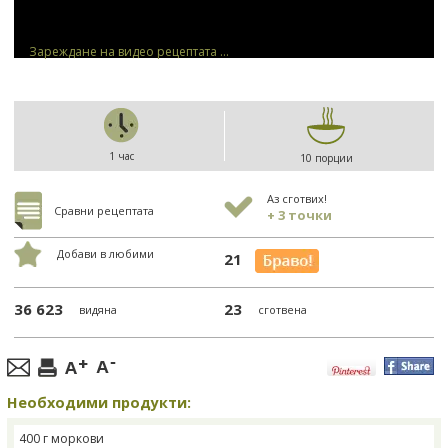
Зареждане на видео рецептата ...
1 час
10 порции
Аз сготвих!
Сравни рецептата
+ 3 точки
Добави в любими
21
36 623
23
видяна
сготвена
Необходими продукти:
400 г моркови