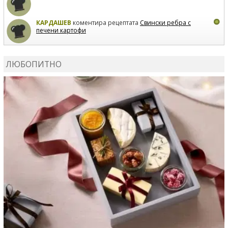
КАРДАШЕВ
коментира рецептата
Свински ребра с
печени картофи
ВЛАДИМИРА
сготви
Пилешко с бяло вино и лимон
ЛЮБОПИТНО
MARINA_VITA
коментира рецептата
Киноа със
зеленчуци