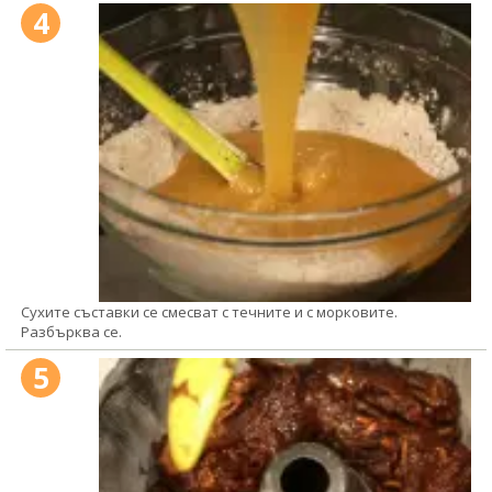
4
Сухите съставки се смесват с течните и с морковите.
Разбърква се.
5