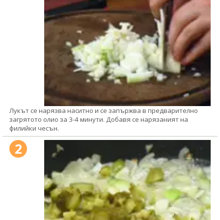
Лукът се нарязва наситно и се запържва в предварително
загрятото олио за 3-4 минути. Добавя се нарязаният на
филийки чесън.
2