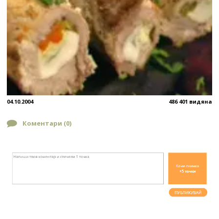
04.10.2004
486 401 видяна
Коментари (
0
)