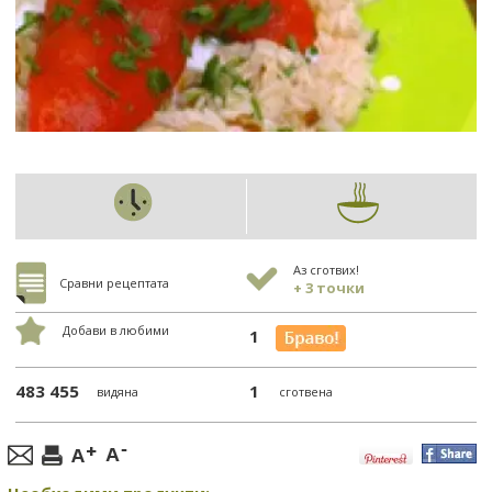
Аз сготвих!
Сравни рецептата
+ 3 точки
Добави в любими
1
483 455
1
видяна
сготвена