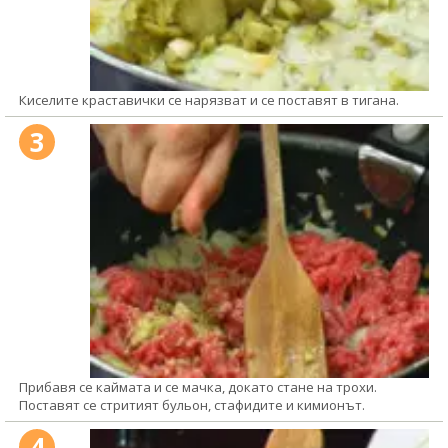
Киселите краставички се нарязват и се поставят в тигана.
3
Прибавя се каймата и се мачка, докато стане на трохи.
Поставят се стритият бульон, стафидите и кимионът.
4