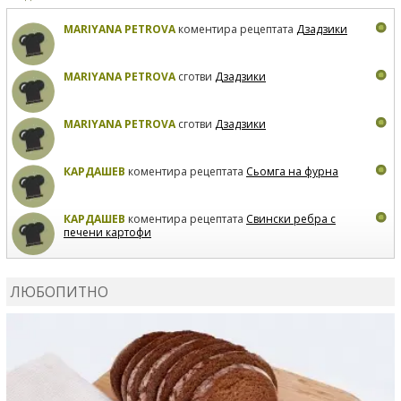
MARIYANA PETROVA
коментира рецептата
Дзадзики
MARIYANA PETROVA
сготви
Дзадзики
MARIYANA PETROVA
сготви
Дзадзики
КАРДАШЕВ
коментира рецептата
Сьомга на фурна
КАРДАШЕВ
коментира рецептата
Свински ребра с
печени картофи
ВЛАДИМИРА
сготви
Пилешко с бяло вино и лимон
ЛЮБОПИТНО
MARINA_VITA
коментира рецептата
Киноа със
зеленчуци