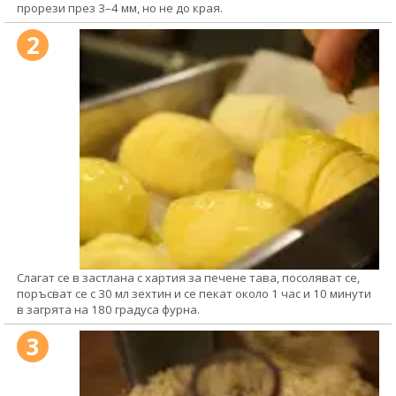
прорези през 3–4 мм, но не до края.
2
Слагат се в застлана с хартия за печене тава, посоляват се,
поръсват се с 30 мл зехтин и се пекат около 1 час и 10 минути
в загрята на 180 градуса фурна.
3