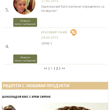
27.02.2015
Харесаха ми! Като изстинат определено са
5.
по-вкусни !
Изпрати
лично съобщение
КРАСИМИР ГАНЕВ
24.02.2015
супер :)
4.
Изпрати
лично съобщение
<<
1
2
>>
РЕЦЕПТИ С ЛЮБИМИ ПРОДУКТИ
ШОКОЛАДОВ КЕКС С КРЕМ СИРЕНЕ