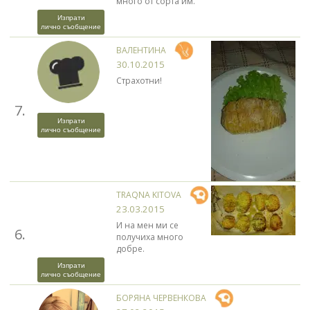
много от сорта им.
Изпрати
лично съобщение
ВАЛЕНТИНА
30.10.2015
Страхотни!
7.
Изпрати
лично съобщение
TRAQNA KITOVA
23.03.2015
И на мен ми се
6.
получиха много
добре.
Изпрати
лично съобщение
БОРЯНА ЧЕРВЕНКОВА