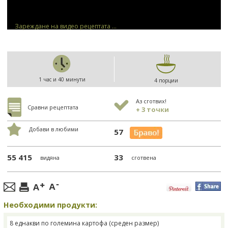
Зареждане на видео рецептата ...
1 час и 40 минути
4 порции
Аз сготвих!
Сравни рецептата
+ 3 точки
Добави в любими
57
55 415
33
видяна
сготвена
Необходими продукти:
8 еднакви по големина картофа (среден размер)