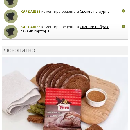
КАРДАШЕВ
коментира рецептата
Сьомга на фурна
КАРДАШЕВ
коментира рецептата
Свински ребра с
печени картофи
ВЛАДИМИРА
сготви
Пилешко с бяло вино и лимон
ЛЮБОПИТНО
MARINA_VITA
коментира рецептата
Киноа със
зеленчуци