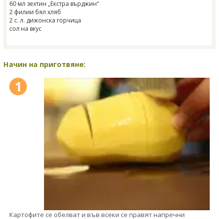
60 мл зехтин „Екстра върджин“
2 филии бял хляб
2 с. л. дижонска горчица
сол на вкус
Начин на приготвяне:
1
Картофите се обелват и във всеки се правят напречни