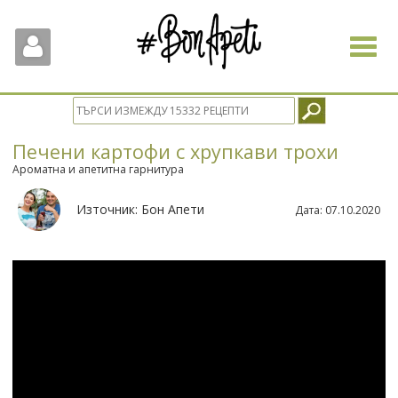
Toggle
navigat
Печени картофи с хрупкави трохи
Ароматна и апетитна гарнитура
Източник:
Бон Апети
Дата:
07.10.2020