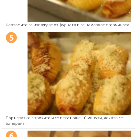
Картофите се изваждат от фурната и се намазват с горчицата.
5
Поръсват се с трохите и се пекат още 10 минути, докато се
зачервят.
6