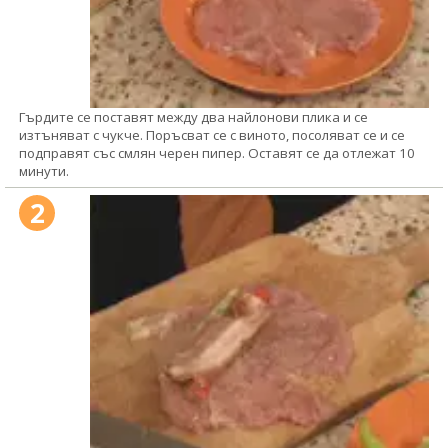
Гърдите се поставят между два найлонови плика и се
изтъняват с чукче. Поръсват се с виното, посоляват се и се
подправят със смлян черен пипер. Оставят се да отлежат 10
минути.
2