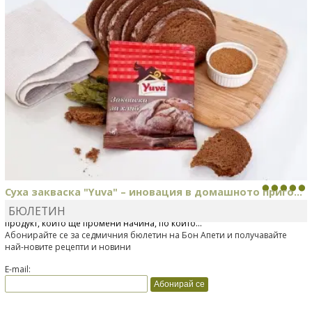
Суха закваска "Yuva" – иновация в домашното приго...
БЮЛЕТИН
Отскоро Лесафр България стартира предлагането на изцяло нов
продукт, който ще промени начина, по който...
Абонирайте се за седмичния бюлетин на Бон Апети и получавайте
най-новите рецепти и новини
E-mail: