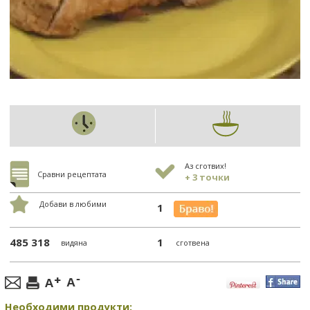
Аз сготвих!
Сравни рецептата
+ 3 точки
Добави в любими
1
485 318
1
видяна
сготвена
Необходими продукти: