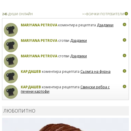
245
ДУШИ ОНЛАЙН
>>ВСИЧКИ ПОТРЕБИТЕЛИ
MARIYANA PETROVA
коментира рецептата
Дзадзики
MARIYANA PETROVA
сготви
Дзадзики
MARIYANA PETROVA
сготви
Дзадзики
КАРДАШЕВ
коментира рецептата
Сьомга на фурна
КАРДАШЕВ
коментира рецептата
Свински ребра с
печени картофи
ВЛАДИМИРА
сготви
Пилешко с бяло вино и лимон
ЛЮБОПИТНО
MARINA_VITA
коментира рецептата
Киноа със
зеленчуци