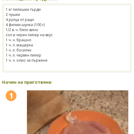
1 кг пилешки гърди
2 чушки
4 рулца от раци
4 филии шунка (100 г)
1/2 в. ч. бяло вино
сол и черен пипер на вкус
1 ч. ч. брашно
1 ч. л. мащерка
1 ч. л. босилек
1 ч. л. червен пипер
1 ч. ч. олио за пържене
Начин на приготвяне:
1