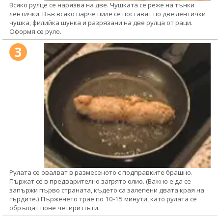
Всяко рулце се нарязва на две. Чушката се реже на тънки
лентички. Във всяко парче пиле се поставят по две лентички
чушка, филийка шунка и разрязани на две рулца от раци.
Оформя се руло.
3
Рулата се овалват в размесеното с подправките брашно.
Пържат се в предварително загрято олио. (Важно е да се
запържи първо страната, където са залепени двата края на
гърдите.) Пърженето трае по 10-15 минути, като рулата се
обръщат поне четири пъти.