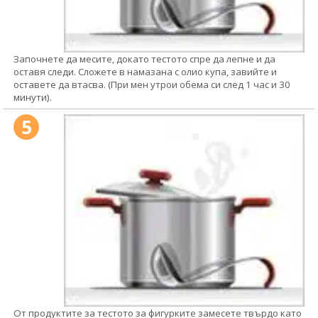
Започнете да месите, докато тестото спре да лепне и да
оставя следи. Сложете в намазана с олио купа, завийте и
оставете да втасва. (При мен утрои обема си след 1 час и 30
минути).
5
От продуктите за тестото за фигурките замесете твърдо като