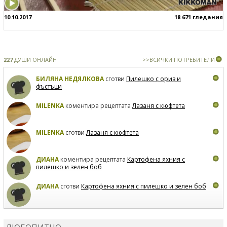
10.10.2017
18 671 гледания
227
ДУШИ ОНЛАЙН
>>ВСИЧКИ ПОТРЕБИТЕЛИ
БИЛЯНА НЕДЯЛКОВА
сготви
Пилешко с ориз и
фъстъци
MILENKA
коментира рецептата
Лазаня с кюфтета
MILENKA
сготви
Лазаня с кюфтета
ДИАНА
коментира рецептата
Картофена яхния с
пилешко и зелен боб
ДИАНА
сготви
Картофена яхния с пилешко и зелен боб
MARIYANA PETROVA
коментира рецептата
Дзадзики