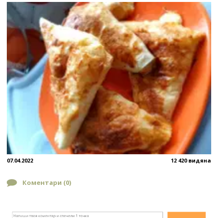
07.04.2022
12 420 видяна
Коментари (
0
)