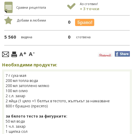
Аз сготвих!
Сравни рецептата
+ 3 точки
Добави в любими
0
5 560
0
видяна
сготвена
Необходими продукти:
7 г суха мая
200 мл топла вода
200 мл затоплено мляко
100 мл олио
2 с.л. захар
2 яйца (1 цяло +1 белтък в тестото, жълтъкът за намазване
800 г брашно (пресято)
за бялото тесто за фигурките:
50 мл вода
1 ч.л. захар
1 щипка сол