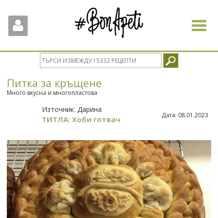
Toggle
navigat
Питка за кръщене
Много вкусна и многопластова
Източник:
Дарина
Дата:
08.01.2023
ТИТЛА: Хоби готвач