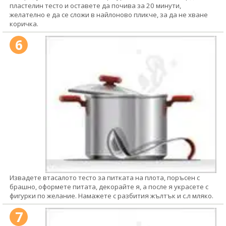
пластелин тесто и оставете да почива за 20 минути,
желателно е да се сложи в найлоново пликче, за да не хване
коричка.
6
Извадете втасалото тесто за питката на плота, поръсен с
брашно, оформете питата, декорайте я, а после я украсете с
фигурки по желание. Намажете с разбития жълтък и с.л мляко.
7