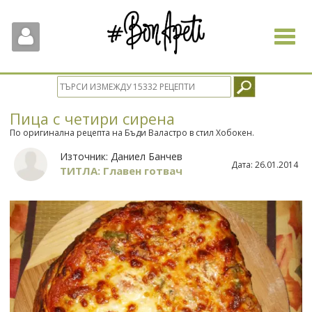
Toggle
navigat
Пица с четири сирена
По оригинална рецепта на Бъди Валастро в стил Хобокен.
Източник:
Даниел Банчев
Дата:
26.01.2014
ТИТЛА: Главен готвач