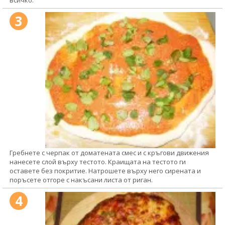
3
Гребнете с черпак от доматената смес и с кръгови движения
нанесете слой върху тестото. Краищата на тестото ги
оставете без покритие. Натрошете върху него сирената и
поръсете отгоре с накъсани листа от риган.
4