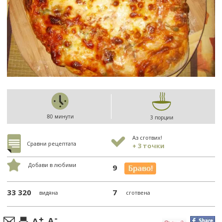
80 минути
3 порции
Аз сготвих!
Сравни рецептата
+ 3 точки
Добави в любими
9
33 320
7
видяна
сготвена