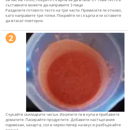
съставките можете да направите 3 пици.
Разделете готовото тесто на три части. Премесете ги отново,
като направите три топки. Покрийте ги с кърпа и ги оставете
да втасат повторно.
2
Счукайте скилидките чесън. Изсипете ги в купа и прибавете
доматите. Пасирайте продуктите. Добавете настъргания
пармезан, захарта, сол и черен пипер на вкус и разбъркайте
всичко.