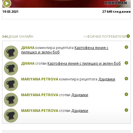
19.03.2021
27 649 гледания
344
ДУШИ ОНЛАЙН
>>ВСИЧКИ ПОТРЕБИТЕЛИ
ДИАНА
коментира рецептата
Картофена яхния с
пилешко и зелен боб
ДИАНА
сготви
Картофена яхния с пилешко и зелен боб
MARIYANA PETROVA
коментира рецептата
Дзадзики
MARIYANA PETROVA
сготви
Дзадзики
MARIYANA PETROVA
сготви
Дзадзики
КАРДАШЕВ
коментира рецептата
Сьомга на фурна