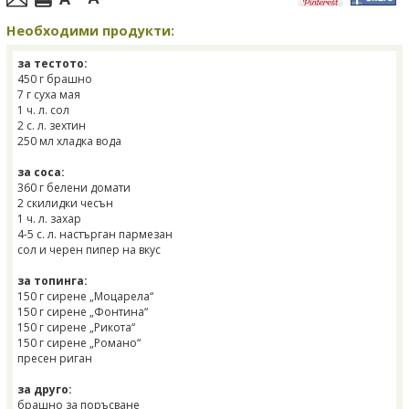
Необходими продукти:
за тестото:
450 г брашно
7 г суха мая
1 ч. л. сол
2 с. л. зехтин
250 мл хладка вода
за соса:
360 г белени домати
2 скилидки чесън
1 ч. л. захар
4-5 с. л. настърган пармезан
сол и черен пипер на вкус
за топинга:
150 г сирене „Моцарела“
150 г сирене „Фонтина“
150 г сирене „Рикота“
150 г сирене „Романо“
пресен риган
за друго:
брашно за поръсване