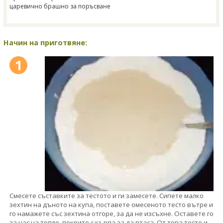
царевично брашно за поръсване
Начин на приготвяне:
1
Смесете съставките за тестото и ги замесете. Сипете малко
зехтин на дъното на купа, поставете омесеното тесто вътре и
го намажете със зехтина отгоре, за да не изсъхне. Оставете го
за час на топло, покрито с кърпа за да втаса. От това тесто и