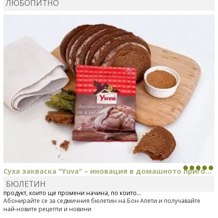
ЛЮБОПИТНО
КАРДАШЕВ
коментира рецептата
Свински ребра с
печени картофи
Суха закваска "Yuva" – иновация в домашното приго...
БЮЛЕТИН
Отскоро Лесафр България стартира предлагането на изцяло нов
продукт, който ще промени начина, по който...
Абонирайте се за седмичния бюлетин на Бон Апети и получавайте
най-новите рецепти и новини