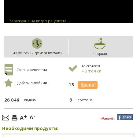
Зареждане на видео рецептата ...
40 минути (и време за втасване)
4 порции
Аз сготвих!
Сравни рецептата
+ 3 точки
Добави в любими
13
26 046
9
видяна
сготвена
Необходими продукти: