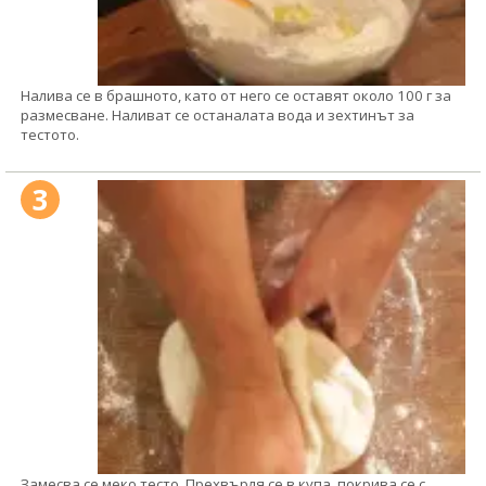
Налива се в брашното, като от него се оставят около 100 г за
размесване. Наливат се останалата вода и зехтинът за
тестото.
3
Замесва се меко тесто. Прехвърля се в купа, покрива се с