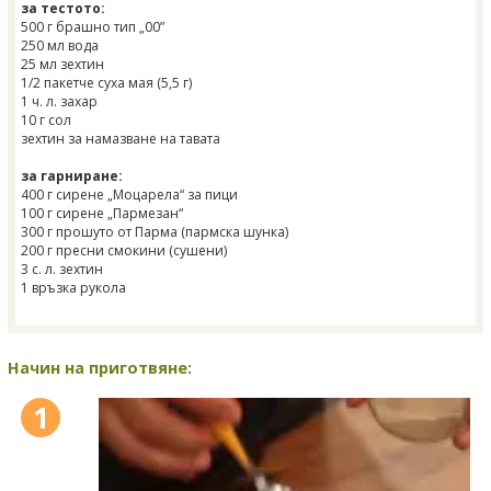
за тестото:
500 г брашно тип „00”
250 мл вода
25 мл зехтин
1/2 пакетче суха мая (5,5 г)
1 ч. л. захар
10 г сол
зехтин за намазване на тавата
за гарниране:
400 г сирене „Моцарела“ за пици
100 г сирене „Пармезан“
300 г прошуто от Парма (пармска шунка)
200 г пресни смокини (сушени)
3 с. л. зехтин
1 връзка рукола
Начин на приготвяне:
1