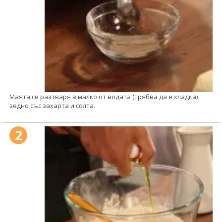
Маята се разтваря в малко от водата (трябва да е хладка),
зедно със захарта и солта.
2