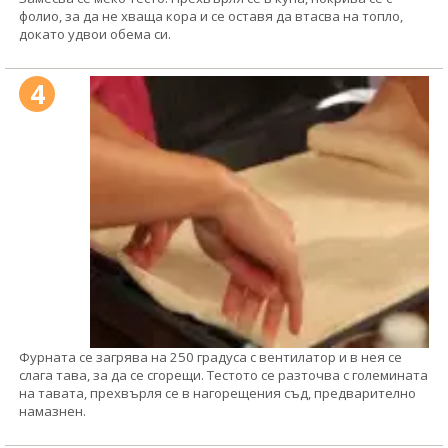
фолио, за да не хваща кора и се оставя да втасва на топло,
докато удвои обема си.
4
Фурната се загрява на 250 градуса с вентилатор и в нея се
слага тава, за да се сгорещи. Тестото се разточва с големината
на тавата, прехвърля се в нагорещения съд, предварително
намазнен.