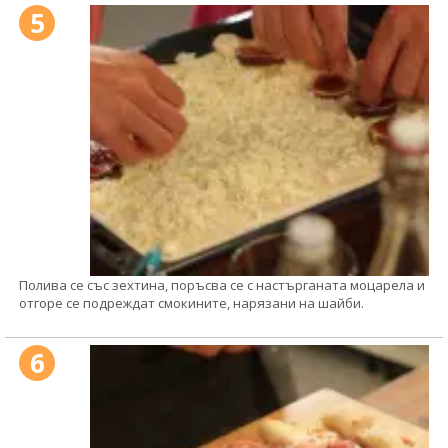
5
Полива се със зехтина, поръсва се с настърганата моцарела и
отгоре се подреждат смокините, нарязани на шайби.
6