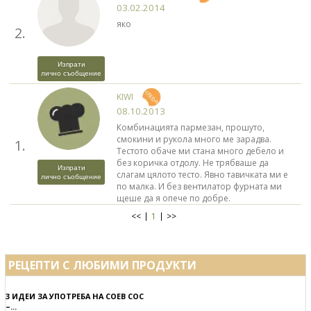
03.02.2014
яко
2.
Изпрати
лично съобщение
KIWI
08.10.2013
Комбинацията пармезан, прошуто,
смокини и рукола много ме зарадва.
1.
Тестото обаче ми стана много дебело и
без коричка отдолу. Не трябваше да
Изпрати
слагам цялото тесто. Явно тавичката ми е
лично съобщение
по малка. И без вентилатор фурната ми
щеше да я опече по добре.
<<
1
>>
РЕЦЕПТИ С ЛЮБИМИ ПРОДУКТИ
3 ИДЕИ ЗА УПОТРЕБА НА СОЕВ СОС
–...