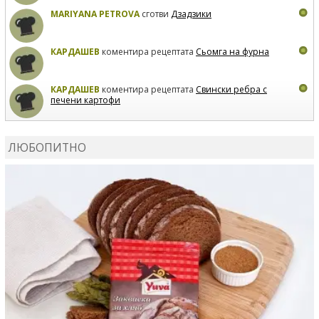
MARIYANA PETROVA
сготви
Дзадзики
КАРДАШЕВ
коментира рецептата
Сьомга на фурна
КАРДАШЕВ
коментира рецептата
Свински ребра с
печени картофи
ВЛАДИМИРА
сготви
Пилешко с бяло вино и лимон
ЛЮБОПИТНО
MARINA_VITA
коментира рецептата
Киноа със
зеленчуци