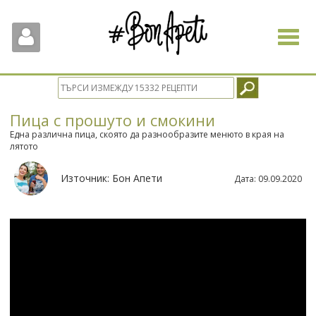
Toggle
navigat
Пица с прошуто и смокини
Една различна пица, скоято да разнообразите менюто в края на
лятото
Източник:
Бон Апети
Дата:
09.09.2020