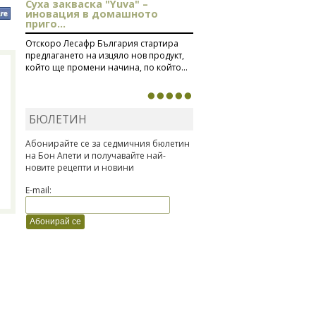
Суха закваска "Yuva" –
иновация в домашното
приго...
Отскоро Лесафр България стартира
предлагането на изцяло нов продукт,
който ще промени начина, по който...
БЮЛЕТИН
Абонирайте се за седмичния бюлетин
на Бон Апети и получавайте най-
новите рецепти и новини
E-mail: