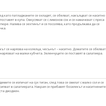
ед като патладжаните се охладят, се обелват, накълцват се наситно 
 поставят в купа. Овкусяват се с лимонов сок и се намачкват с преса
 пюре. Налива се зехтинът и се посолява, като продължава да се
чка.
кът се нарязва на колелца, чесънът – наситно. Доматите се обелват
 нарязват на малки кубчета. Зеленчуците се поставят в салатиера.
демите се изпичат на сух тиган, след това се смилат с малко сол и се
сипват в салатиерата. Накрая се прибавят босилекът и наситнените
ста джоджен.