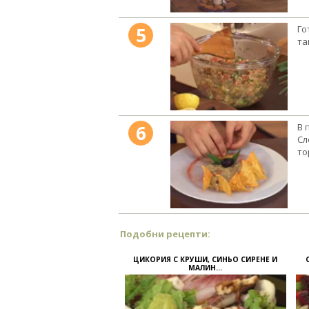
5
Го
та
6
В 
Сл
то
Подобни рецепти:
ЦИКОРИЯ С КРУШИ, СИНЬО СИРЕНЕ И
МАЛИН...