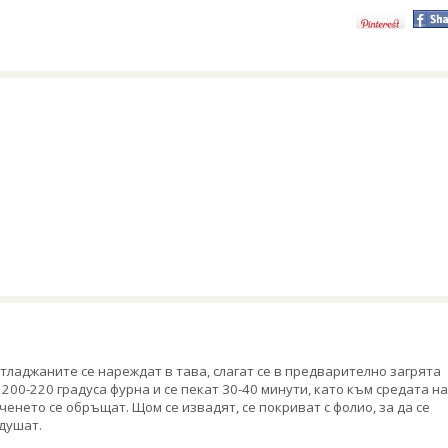
тладжаните се нареждат в тава, слагат се в предварително загрята
 200-220 градуса фурна и се пекат 30-40 минути, като към средата на
ченето се обръщат. Щом се извадят, се покриват с фолио, за да се
душат.