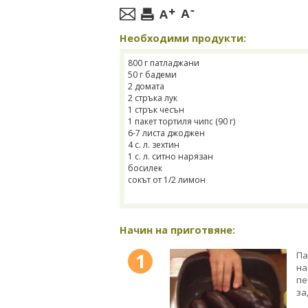
Необходими продукти:
800 г патладжани
50 г бадеми
2 домата
2 стръка лук
1 стрък чесън
1 пакет тортиля чипс (90 г)
6-7 листа джоджен
4 с. л. зехтин
1 с. л. ситно нарязан
босилек
сокът от 1/2 лимон
Начин на приготвяне:
1
Па
на
пе
за