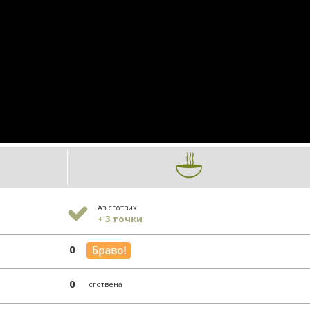
Аз сготвих!
+ 3 точки
0
0
сготвена