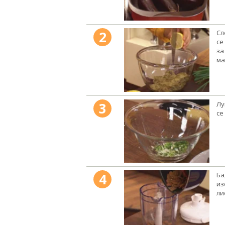
2
Сл
се
за
ма
3
Лу
се
4
Ба
из
ли