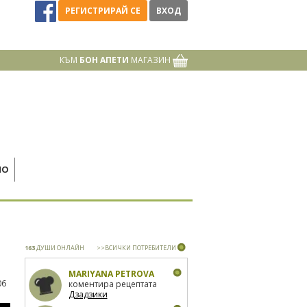
РЕГИСТРИРАЙ СЕ
ВХОД
КЪМ
БОН АПЕТИ
МАГАЗИН
НО
163
ДУШИ ОНЛАЙН
>>ВСИЧКИ ПОТРЕБИТЕЛИ
MARIYANA PETROVA
06
коментира рецептата
Дзадзики