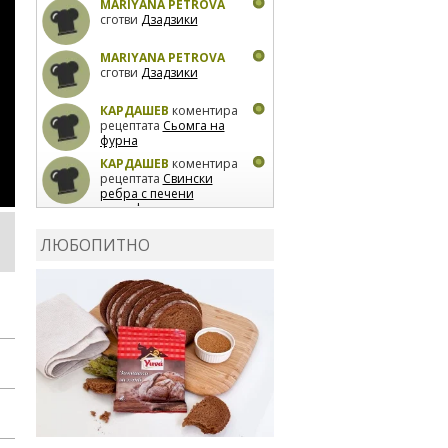
MARIYANA PETROVA
сготви
Дзадзики
MARIYANA PETROVA
сготви
Дзадзики
КАРДАШЕВ
коментира
рецептата
Сьомга на
фурна
КАРДАШЕВ
коментира
рецептата
Свински
ребра с печени
картофи
ВЛАДИМИРА
сготви
Пилешко с бяло вино и
ЛЮБОПИТНО
лимон
MARINA_VITA
коментира рецептата
Киноа със зеленчуци