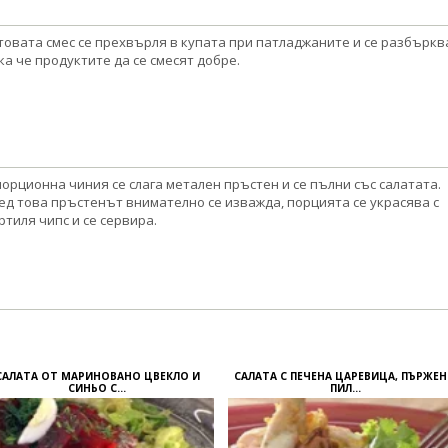
товата смес се прехвърля в купата при патладжаните и се разбъркв
ка че продуктите да се смесят добре.
порционна чиния се слага метален пръстен и се пълни със салатата.
ед това пръстенът внимателно се изважда, порцията се украсява с
ртиля чипс и се сервира.
САЛАТА ОТ МАРИНОВАНО ЦВЕКЛО И
САЛАТА С ПЕЧЕНА ЦАРЕВИЦА, ПЪРЖЕ
СИНЬО С...
ПИЛ...