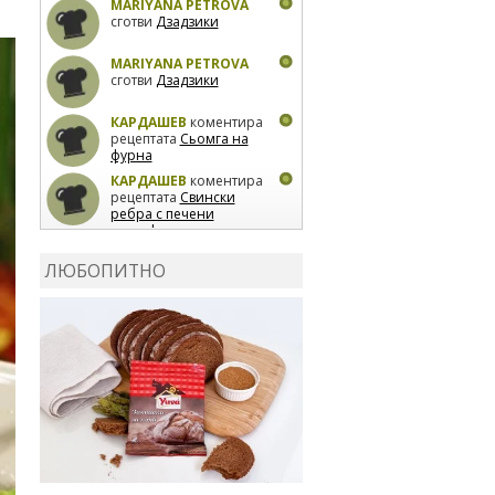
MARIYANA PETROVA
сготви
Дзадзики
MARIYANA PETROVA
сготви
Дзадзики
КАРДАШЕВ
коментира
рецептата
Сьомга на
фурна
КАРДАШЕВ
коментира
рецептата
Свински
ребра с печени
картофи
ВЛАДИМИРА
сготви
Пилешко с бяло вино и
ЛЮБОПИТНО
лимон
MARINA_VITA
коментира рецептата
Киноа със зеленчуци