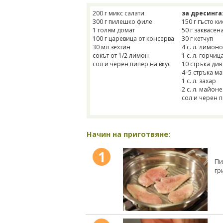
200 г микс салати
за дресинга
300 г пилешко филе
150 г гъсто к
1 голям домат
50 г заквасен
100 г царевица от консерва
30 г кетчуп
30 мл зехтин
4 с. л. лимоно
сокът от 1/2 лимон
1 с. л. горчиц
сол и черен пипер на вкус
10 стръка див
4–5 стръка м
1 с. л. захар
2 с. л. майон
сол и черен п
Начин на приготвяне:
1
Пи
гр