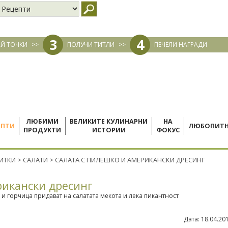
3
4
Й ТОЧКИ
>>
ПОЛУЧИ ТИТЛИ
>>
ПЕЧЕЛИ НАГРАДИ
ЛЮБИМИ
ВЕЛИКИТЕ КУЛИНАРНИ
НА
ЕПТИ
ЛЮБОПИТ
ПРОДУКТИ
ИСТОРИИ
ФОКУС
ПИТКИ
>
САЛАТИ
>
САЛАТА С ПИЛЕШКО И АМЕРИКАНСКИ ДРЕСИНГ
рикански дресинг
 и горчица придават на салатата мекота и лека пикантност
Дата:
18.04.20