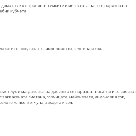
 домата се отстраняват семките и месестата част се нарязва на
ебни кубчета.
латите се овкусяват с лимоновия сок, зехтина и сол.
вият лук и магданозът за дресинга се нарязват наситно и се смесва
с заквасената сметана, горчицата, майонезата, лимоновия сок,
селото мляко, кетчупа, захарта и сол.