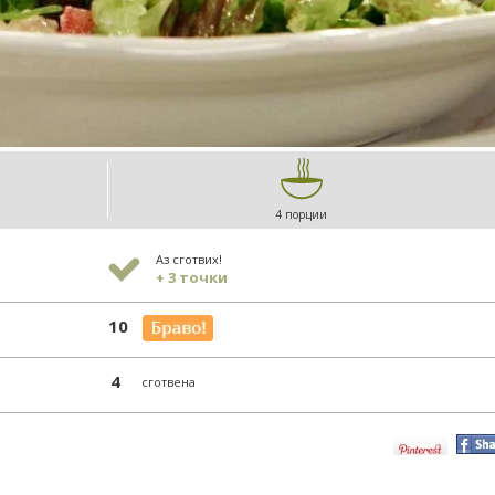
4 порции
Аз сготвих!
+ 3 точки
10
4
сготвена