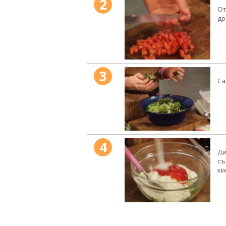
2
От
др
3
Са
4
Ди
съ
ки