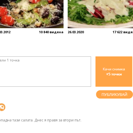
03.2012
10 840 видяна
26.03.2020
17 622 вид
падна тази салата. Днес я правя за втори път.