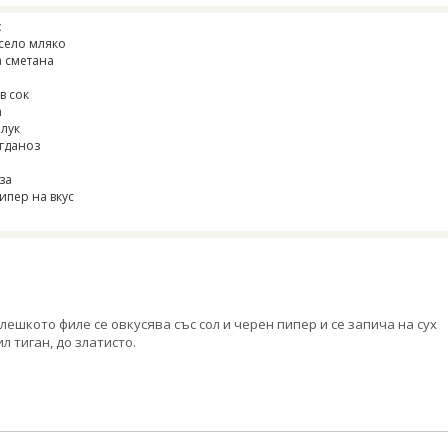
:
исело мляко
а сметана
в сок
а
 лук
агданоз
еза
ипер на вкус
лешкото филе се овкусява със сол и черен пипер и се запича на сух
ил тиган, до златисто.