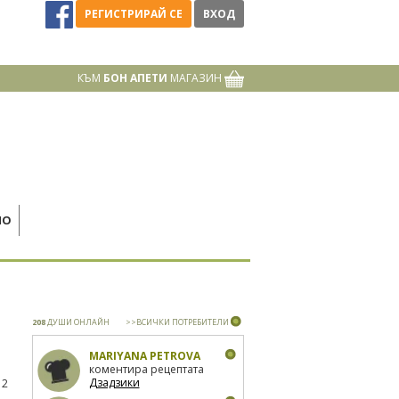
РЕГИСТРИРАЙ СЕ
ВХОД
КЪМ
БОН АПЕТИ
МАГАЗИН
НО
208
ДУШИ ОНЛАЙН
>>ВСИЧКИ ПОТРЕБИТЕЛИ
MARIYANA PETROVA
коментира рецептата
Дзадзики
12