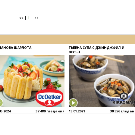
<<
1
>>
И
НАНОВА ШАРЛОТА
ГЪБЕНА СУПА С ДЖИНДЖФИЛ И
ЧЕСЪН
05.2024
37 480 гледания
15.01.2021
30 556 гледа