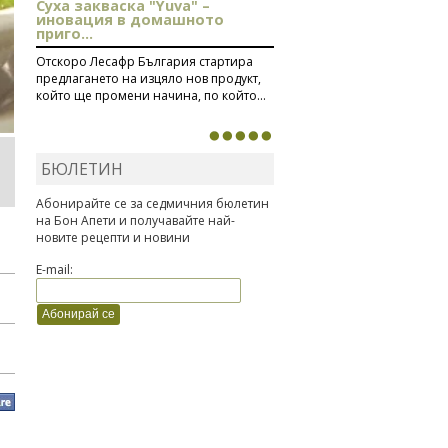
Суха закваска "Yuva" –
иновация в домашното
приго...
Отскоро Лесафр България стартира
предлагането на изцяло нов продукт,
който ще промени начина, по който...
БЮЛЕТИН
Абонирайте се за седмичния бюлетин
на Бон Апети и получавайте най-
новите рецепти и новини
E-mail: