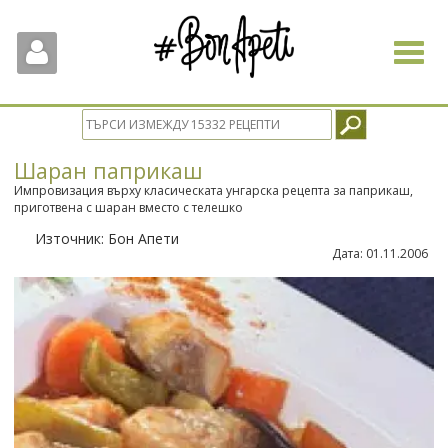
Toggle
navigat
Шаран паприкаш
Импровизация върху класическата унгарска рецепта за паприкаш,
приготвена с шаран вместо с телешко
Източник:
Бон Апети
Дата:
01.11.2006