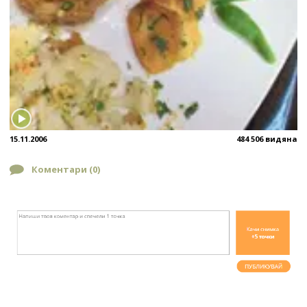
15.11.2006
484 506 видяна
Коментари (
0
)