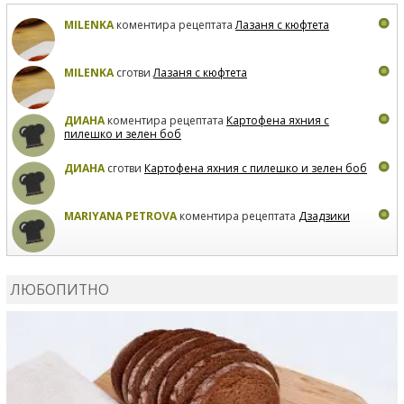
MILENKA
коментира рецептата
Лазаня с кюфтета
MILENKA
сготви
Лазаня с кюфтета
ДИАНА
коментира рецептата
Картофена яхния с
пилешко и зелен боб
ДИАНА
сготви
Картофена яхния с пилешко и зелен боб
MARIYANA PETROVA
коментира рецептата
Дзадзики
MARIYANA PETROVA
сготви
Дзадзики
ЛЮБОПИТНО
MARIYANA PETROVA
сготви
Дзадзики