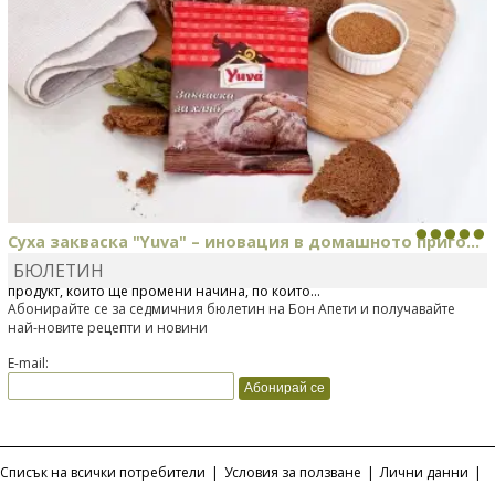
Суха закваска "Yuva" – иновация в домашното приго...
БЮЛЕТИН
Отскоро Лесафр България стартира предлагането на изцяло нов
продукт, който ще промени начина, по който...
Абонирайте се за седмичния бюлетин на Бон Апети и получавайте
най-новите рецепти и новини
E-mail:
Списък на всички потребители
|
Условия за ползване
|
Лични данни
|