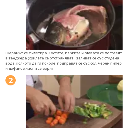
Шаранът се филетира. Костите, перките и главата се поставят
в тенджера (хрилете се отстраняват), заливат се със студена
вода, колкото да ги покрие, подправят се със сол, черен пипер
и дафинов лист и се варят.
2