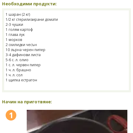
Необходими продукти:
1 шаран (2 кг)
1/2 кг стерилизирани домати
2-3 чушки
1 голям картоф
1 глава лук
1 морков
2 скилидки чесън
10 зърна черен пипер
3-4 дафинови листа
5-6 с. л. олио
1 с. л. червен пипер
1 ч. л. брашно
1 ч. л. сол
1 щипка естрагон
Начин на приготвяне:
1