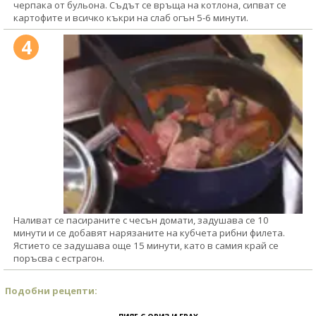
черпака от бульона. Съдът се връща на котлона, сипват се
картофите и всичко къкри на слаб огън 5-6 минути.
4
Наливат се пасираните с чесън домати, задушава се 10
минути и се добавят нарязаните на кубчета рибни филета.
Ястието се задушава още 15 минути, като в самия край се
поръсва с естрагон.
Подобни рецепти: