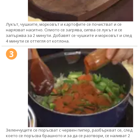
Лукът, чушките, морковът и картофите се почистват и се
нарязват наситно. Олиото се загрява, сипва се лукът и се
запържва за 2 минути. Добавят се чушките и морковът и след
4 минути се оттегля от котлона.
3
Зеленчуците се поръсват с червен пипер, разбъркват се, след
което се поръсва брашното и за да се разтвори, се наливат 2