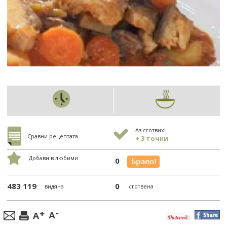
Аз сготвих!
Сравни рецептата
+ 3 точки
Добави в любими
0
483 119
0
видяна
сготвена