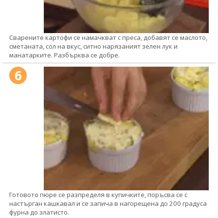
Сварените картофи се намачкват с преса, добавят се маслото,
сметаната, сол на вкус, ситно нарязаният зелен лук и
манатарките. Разбърква се добре.
6
Готовото пюре се разпределя в купичките, поръсва се с
настърган кашкавал и се запича в нагорещена до 200 градуса
фурна до златисто.