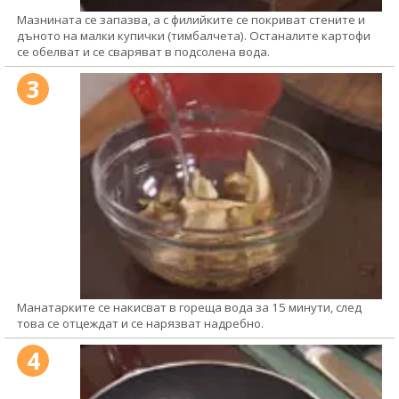
Мазнината се запазва, а с филийките се покриват стените и
дъното на малки купички (тимбалчета). Останалите картофи
се обелват и се сваряват в подсолена вода.
3
Манатарките се накисват в гореща вода за 15 минути, след
това се отцеждат и се нарязват надребно.
4