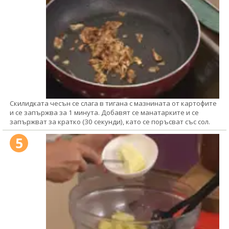
Скилидката чесън се слага в тигана с мазнината от картофите
и се запържва за 1 минута. Добавят се манатарките и се
запържват за кратко (30 секунди), като се поръсват със сол.
5