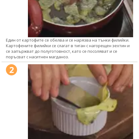
Един от картофите се обелва и се нарязва на тънки филийки.
Картофените филийки се слагат в тиган с нагорещен зехтин и
се запържват до полуготовност, като се посоляват и се
поръсват с наситнен магданоз.
2