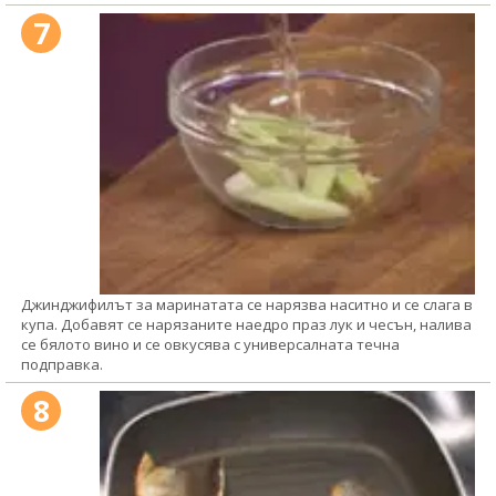
7
Джинджифилът за маринатата се нарязва наситно и се слага в
купа. Добавят се нарязаните наедро праз лук и чесън, налива
се бялото вино и се овкусява с универсалната течна
подправка.
8