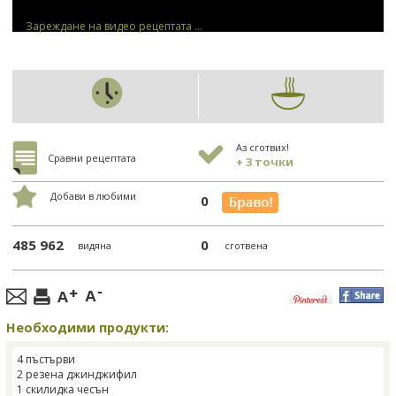
Зареждане на видео рецептата ...
Аз сготвих!
Сравни рецептата
+ 3 точки
Добави в любими
0
485 962
0
видяна
сготвена
Необходими продукти:
4 пъстърви
2 резена джинджифил
1 скилидка чесън