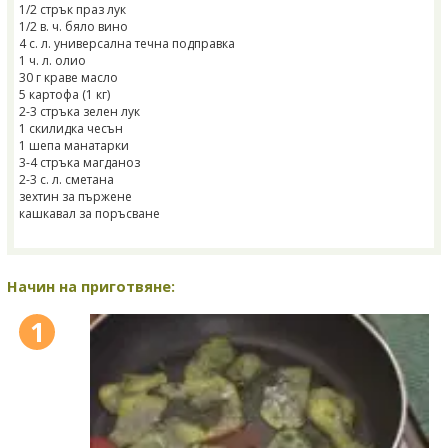
1/2 стрък праз лук
1/2 в. ч. бяло вино
4 с. л. универсална течна подправка
1 ч. л. олио
30 г краве масло
5 картофа (1 кг)
2-3 стръка зелен лук
1 скилидка чесън
1 шепа манатарки
3-4 стръка магданоз
2-3 с. л. сметана
зехтин за пържене
кашкавал за поръсване
Начин на приготвяне:
1