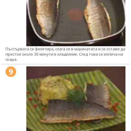
Пъстървата се филетира, слага се в маринатата и се оставя да
престои около 30 минути в хладилник. След това се изпича на
скара.
9