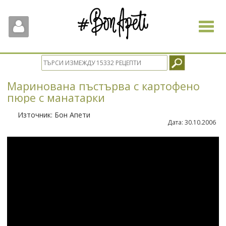
Toggle
navigat
Маринована пъстърва с картофено
пюре с манатарки
Източник:
Бон Апети
Дата:
30.10.2006