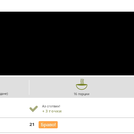
ждане)
16 порции
Аз сготвих!
+ 3 точки
21