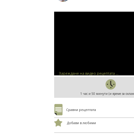
Зареждане на видео рецептата ...
1 час и 50 минути (и време за охла
Сравни рецептата
Добави в любими