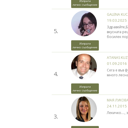
Изпрати
лично съобщение
GALENA KU
19.03.2025
Здравейте,Б
5.
вкусната ре
босилек пор
Изпрати
лично съобщение
ATANAS KU
01.09.2016
Сега е във ф
4.
много лесна
Изпрати
лично съобщение
МАЯ ЛУКОВ
24.11.2015
Лекичко...., 
3.