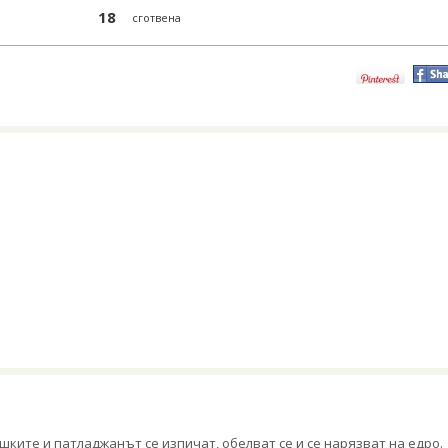
18
сготвена
шките и патладжанът се изпичат, обелват се и се нарязват на едро.