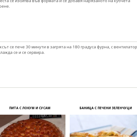
еста се изсипва във формата и се добавя нарязаното на кубчета
рене.
ксът се пече 30 минути в загрята на 180 градуса фурна, с вентилатор
лажда се и се сервира.
ПИТА С ЛОКУМ И СУСАМ
БАНИЦА С ПЕЧЕНИ ЗЕЛЕНЧУЦИ