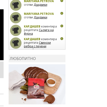
MARIYANA PETROVA
сготви
Дзадзики
MARIYANA PETROVA
сготви
Дзадзики
КАРДАШЕВ
коментира
рецептата
Сьомга на
фурна
КАРДАШЕВ
коментира
рецептата
Свински
ребра с печени
картофи
ВЛАДИМИРА
сготви
Пилешко с бяло вино и
ЛЮБОПИТНО
лимон
MARINA_VITA
коментира рецептата
Киноа със зеленчуци