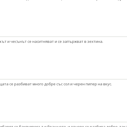
кът и чесънът се наситняват и се запържват в зехтина.
цата се разбиват много добре със сол и черен пипер на вкус.
ибавят се бакпулверът и брашното, и отново се разбива добре, так