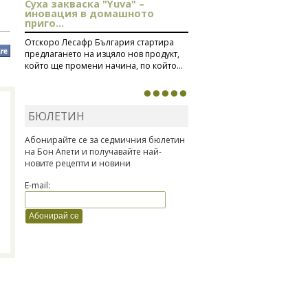
Суха закваска "Yuva" –
иновация в домашното
приго...
Отскоро Лесафр България стартира
предлагането на изцяло нов продукт,
който ще промени начина, по който...
БЮЛЕТИН
Абонирайте се за седмичния бюлетин
на Бон Апети и получавайте най-
новите рецепти и новини
E-mail: