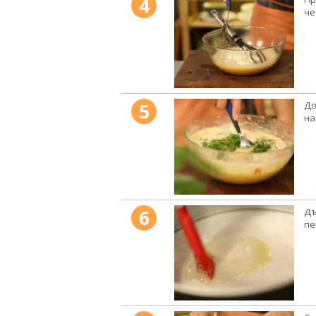
4
че
5
До
на
6
Дъ
пе