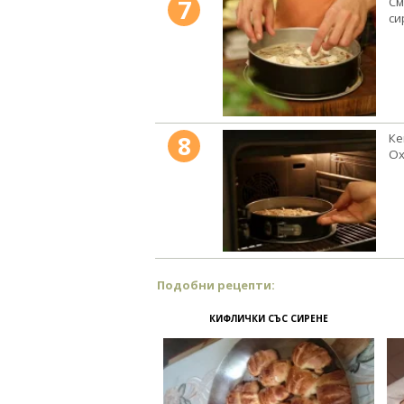
7
См
си
8
Ке
Ох
Подобни рецепти:
КИФЛИЧКИ СЪС СИРЕНЕ