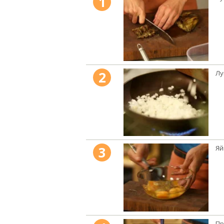
1
2
Лу
3
Яй
Пр