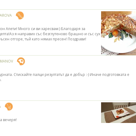
CAROVA
он Апети! Много си ви харесвам:) Благодаря за
цепта!Аз я направих със безглутеново брашно и със сух
ъсен отгоре, тъй като нямах пресен! Поздрави!
ZMANOV
урната. Стискайте палци резултатът да е добър :-) Иначе подготовката е
.
А
за вечеря!