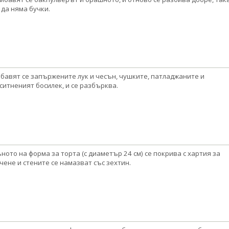
 да няма бучки.
бавят се запържените лук и чесън, чушките, патладжаните и
ситненият босилек, и се разбърква.
ното на форма за торта (с диаметър 24 см) се покрива с хартия за
чене и стените се намазват със зехтин.