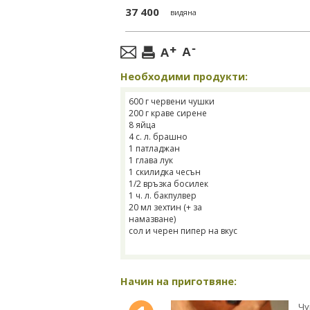
37 400
видяна
Необходими продукти:
600 г червени чушки
200 г краве сирене
8 яйца
4 с. л. брашно
1 патладжан
1 глава лук
1 скилидка чесън
1/2 връзка босилек
1 ч. л. бакпулвер
20 мл зехтин (+ за
намазване)
сол и черен пипер на вкус
Начин на приготвяне:
Чу